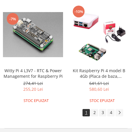
ID
IMU
-10%
Infrarosu
-7%
Laser
Lichide
Lumina
Magnetic
PIR
Witty Pi 4 L3V7 - RTC & Power
Kit Raspberry Pi 4 model B
Radar
Management for Raspberry Pi
4Gb (Placa de baza,
alimentator, carcasa)
Sonar
274,41 Lei
641,61 Lei
255,20 Lei
580,60 Lei
Sunet
STOC EPUIZAT
STOC EPUIZAT
Tensiune
Termocuple
1
2
3
4
Video
Vreme