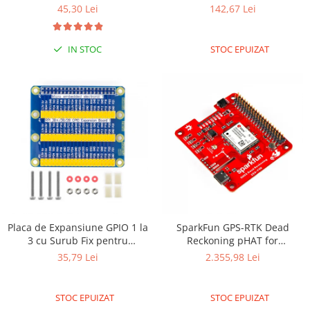
45,30 Lei
142,67 Lei
Olinuxino
Photon
IN STOC
STOC EPUIZAT
PIC
Platforme de dezvoltare
Python
Teensy
Thing
TI
Senzori
Accelerometru
Biometric
Placa de Expansiune GPIO 1 la
SparkFun GPS-RTK Dead
3 cu Surub Fix pentru
Reckoning pHAT for
Curent
Raspberry Pi 3/PI 4
Raspberry Pi
35,79 Lei
2.355,98 Lei
Forta
Giroscop
STOC EPUIZAT
STOC EPUIZAT