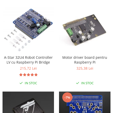
Encoder
Mecanice
Motoare
Micro Metal
Motoare
Motor 25D
Motor 37D
Motoreductor plastic
Stepper
Motor driver board pentru
A-Star 32U4 Robot Controller
Raspberry Pi
LV cu Raspberry Pi Bridge
Sub-Micro
325,38 Lei
215,72 Lei
Tamiya
Roti si Senile
IN STOC
IN STOC
Rulmenti
Sasiu
-7%
Servomotoare
Suruburi, Piulite, Conectare