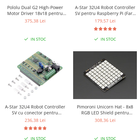
Puzzle mecanic Ugears
Pololu Dual G2 High-Power
A-Star 32U4 Robot Controller
Motor Driver 18v18 pentru
SV pentru Raspberry Pi (Fara
Organizator de chei Wunderkey
Raspberry Pi (Partial Kit)
conectori)
375,38 Lei
179,57 Lei
Constructor foto Mozabrick &
Qbrix
IN STOC
IN STOC
Puzzle lemn Cluebox
Jocuri de societate
Mecanice
3D Printer & CNC
Actuator
Altele
Driver
A-Star 32U4 Robot Controller
Pimoroni Unicorn Hat - 8x8
Altele
SV cu conector pentru
RGB LED Shield pentru
DC
Raspberry Pi
Raspberry Pi A+/B+
236,38 Lei
308,36 Lei
Servo
Stepper
IN STOC
IN STOC