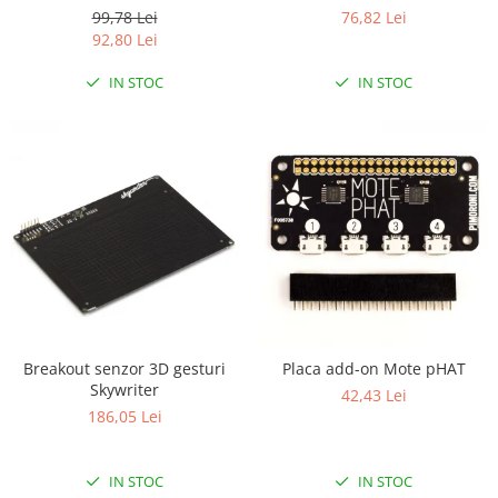
Controller
99,78 Lei
76,82 Lei
RS-485
92,80 Lei
RTC
IN STOC
IN STOC
Telecomenzi
Accesorii
Accesorii
Antene
Breadboard
Cabluri
Conectori
Cutii
Breakout senzor 3D gesturi
Placa add-on Mote pHAT
Sticker
Skywriter
42,43 Lei
Componente
186,05 Lei
Butoane, Tastaturi
Condensatoare
IN STOC
IN STOC