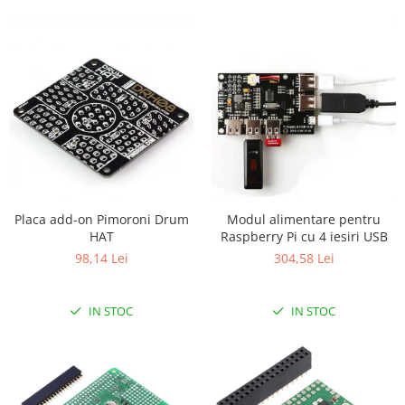
Generale
LED
Microcontrollere AVR
PCB - Placute Circuit
Rezistoare
Creion 3D 3Doodler
Imprimante 3D
Imprimante 3D
3Doodler
Placa add-on Pimoroni Drum
Modul alimentare pentru
HAT
Raspberry Pi cu 4 iesiri USB
Componente
98,14 Lei
304,58 Lei
Componente
Componente E3D
IN STOC
IN STOC
Filament Premium ABS 1.75 mm
Filament Premium ABS 3 mm
Filament Premium PLA 1.75 mm