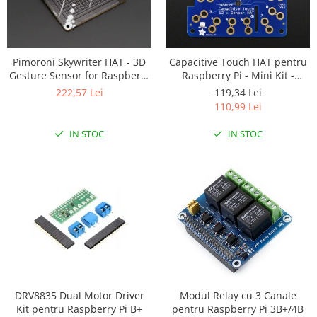
Platforme de dezvoltare
Arduino
Raspberry
Pimoroni Skywriter HAT - 3D
Capacitive Touch HAT pentru
.NET
Gesture Sensor for Raspberry
Raspberry Pi - Mini Kit -
Pi
MPR121
Android
222,57 Lei
119,34 Lei
110,99 Lei
ARM
IN STOC
IN STOC
AVR
Espruino
Feather
Flora
FPGA
Intel
Latte Panda
Micro:bit
DRV8835 Dual Motor Driver
Modul Relay cu 3 Canale
Kit pentru Raspberry Pi B+
pentru Raspberry Pi 3B+/4B
Nvidia