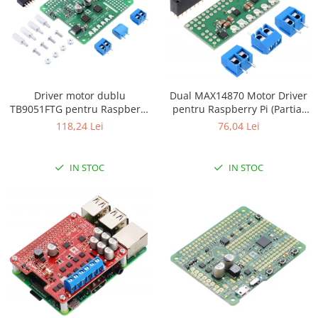
Filamente Speciale
Prusa I3 DIY Kit
Carti
Pentru Incepatori
Kituri incepatori Arduino
Driver motor dublu
Dual MAX14870 Motor Driver
Pentru Incepatori
TB9051FTG pentru Raspberry
pentru Raspberry Pi (Partial
Pi (kit partial)
Kit)
118,24 Lei
76,04 Lei
Micro:bit
Junior Robotics
Carti
IN STOC
IN STOC
Junior Robotics
Lego Education
STEM Education
Ugears
Kit Fun
Kit Roboti
Cadouri