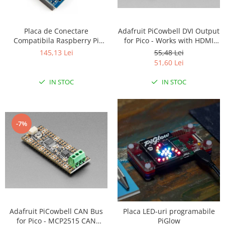
LCD
Module
Adafruit PiCowbell DVI Output
Placa de Conectare
Adaptoare si convertoare
for Pico - Works with HDMI
Compatibila Raspberry Pi
Display
Arduino UNO
55,48 Lei
ADC
145,13 Lei
51,60 Lei
Audio
IN STOC
IN STOC
CAN
Convertor nivel logic
Convertor USB la serial
-7%
Datalogger
LCD
Module
Multiplexor
Radio
Releu
Adafruit PiCowbell CAN Bus
Placa LED-uri programabile
for Pico - MCP2515 CAN
PiGlow
RS-232