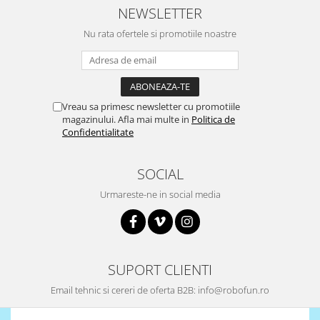
NEWSLETTER
Surse de alimentare
Acumulatori
Nu rata ofertele si promotiile noastre
Alimentatoare
Altele
Baterii
Vreau sa primesc newsletter cu promotiile
magazinului. Afla mai multe in
Politica de
Incarcator
Confidentialitate
Regulator Step-Down
Regulator Step-Down Step-Up
SOCIAL
Regulator Step-Up
Urmareste-ne in social media
Solar
Stabilizator tensiune
Surse de alimentare
SUPORT CLIENTI
Wireless
Email tehnic si cereri de oferta B2B: info@robofun.ro
2.4Ghz
433Mhz