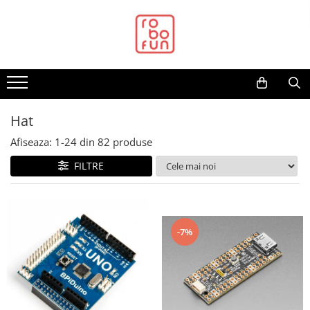
Toate Produsele
Arduino Original
Arduino Compatibil
Raspberry PI
Hat
Raspberry PI
Afiseaza:
1-
24
din
82
produse
Alimentare
FILTRE
Racire
Hat
Accesorii
-7%
Audio
Cabluri si Conectori
Camera
Cutii