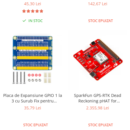
45,30 Lei
142,67 Lei
Olinuxino
Photon
IN STOC
STOC EPUIZAT
PIC
Platforme de dezvoltare
Python
Teensy
Thing
TI
Senzori
Accelerometru
Biometric
Placa de Expansiune GPIO 1 la
SparkFun GPS-RTK Dead
3 cu Surub Fix pentru
Reckoning pHAT for
Curent
Raspberry Pi 3/PI 4
Raspberry Pi
35,79 Lei
2.355,98 Lei
Forta
Giroscop
STOC EPUIZAT
STOC EPUIZAT