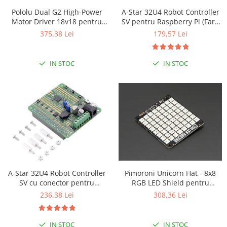
Puzzle mecanic Ugears
Pololu Dual G2 High-Power
A-Star 32U4 Robot Controller
Motor Driver 18v18 pentru
SV pentru Raspberry Pi (Fara
Organizator de chei Wunderkey
Raspberry Pi (Partial Kit)
conectori)
375,38 Lei
179,57 Lei
Constructor foto Mozabrick &
Qbrix
IN STOC
IN STOC
Puzzle lemn Cluebox
Jocuri de societate
Mecanice
3D Printer & CNC
Actuator
Altele
Driver
A-Star 32U4 Robot Controller
Pimoroni Unicorn Hat - 8x8
Altele
SV cu conector pentru
RGB LED Shield pentru
DC
Raspberry Pi
Raspberry Pi A+/B+
236,38 Lei
308,36 Lei
Servo
Stepper
IN STOC
IN STOC