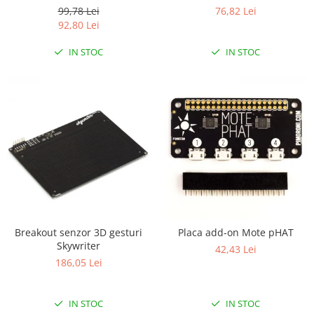
Controller
99,78 Lei
76,82 Lei
RS-485
92,80 Lei
RTC
IN STOC
IN STOC
Telecomenzi
Accesorii
Accesorii
Antene
Breadboard
Cabluri
Conectori
Cutii
Breakout senzor 3D gesturi
Placa add-on Mote pHAT
Sticker
Skywriter
42,43 Lei
Componente
186,05 Lei
Butoane, Tastaturi
Condensatoare
IN STOC
IN STOC