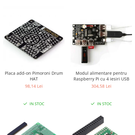
Generale
LED
Microcontrollere AVR
PCB - Placute Circuit
Rezistoare
Creion 3D 3Doodler
Imprimante 3D
Imprimante 3D
3Doodler
Placa add-on Pimoroni Drum
Modul alimentare pentru
HAT
Raspberry Pi cu 4 iesiri USB
Componente
98,14 Lei
304,58 Lei
Componente
Componente E3D
IN STOC
IN STOC
Filament Premium ABS 1.75 mm
Filament Premium ABS 3 mm
Filament Premium PLA 1.75 mm