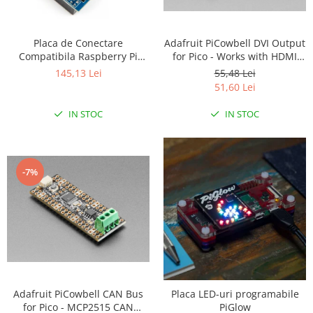
LCD
Module
Adafruit PiCowbell DVI Output
Placa de Conectare
Adaptoare si convertoare
for Pico - Works with HDMI
Compatibila Raspberry Pi
Display
Arduino UNO
55,48 Lei
ADC
145,13 Lei
51,60 Lei
Audio
IN STOC
IN STOC
CAN
Convertor nivel logic
Convertor USB la serial
-7%
Datalogger
LCD
Module
Multiplexor
Radio
Releu
Adafruit PiCowbell CAN Bus
Placa LED-uri programabile
for Pico - MCP2515 CAN
PiGlow
RS-232