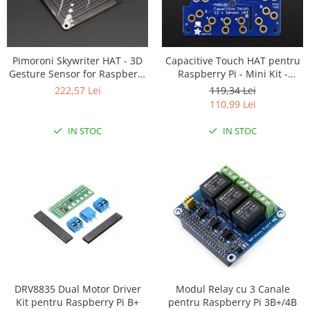
Platforme de dezvoltare
Arduino
Raspberry
Pimoroni Skywriter HAT - 3D
Capacitive Touch HAT pentru
.NET
Gesture Sensor for Raspberry
Raspberry Pi - Mini Kit -
Pi
MPR121
Android
222,57 Lei
119,34 Lei
110,99 Lei
ARM
IN STOC
IN STOC
AVR
Espruino
Feather
Flora
FPGA
Intel
Latte Panda
Micro:bit
DRV8835 Dual Motor Driver
Modul Relay cu 3 Canale
Kit pentru Raspberry Pi B+
pentru Raspberry Pi 3B+/4B
Nvidia