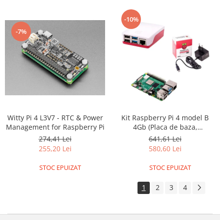
ID
IMU
-10%
Infrarosu
-7%
Laser
Lichide
Lumina
Magnetic
PIR
Witty Pi 4 L3V7 - RTC & Power
Kit Raspberry Pi 4 model B
Radar
Management for Raspberry Pi
4Gb (Placa de baza,
alimentator, carcasa)
Sonar
274,41 Lei
641,61 Lei
255,20 Lei
580,60 Lei
Sunet
STOC EPUIZAT
STOC EPUIZAT
Tensiune
Termocuple
1
2
3
4
Video
Vreme