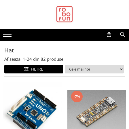
Toate Produsele
Arduino Original
Arduino Compatibil
Raspberry PI
Hat
Raspberry PI
Afiseaza:
1-
24
din
82
produse
Alimentare
FILTRE
Racire
Hat
Accesorii
-7%
Audio
Cabluri si Conectori
Camera
Cutii