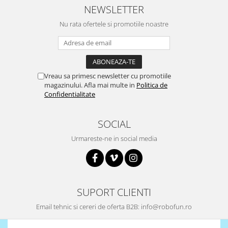
NEWSLETTER
Surse de alimentare
Acumulatori
Nu rata ofertele si promotiile noastre
Alimentatoare
Altele
Baterii
Vreau sa primesc newsletter cu promotiile
magazinului. Afla mai multe in
Politica de
Incarcator
Confidentialitate
Regulator Step-Down
Regulator Step-Down Step-Up
SOCIAL
Regulator Step-Up
Urmareste-ne in social media
Solar
Stabilizator tensiune
Surse de alimentare
SUPORT CLIENTI
Wireless
Email tehnic si cereri de oferta B2B: info@robofun.ro
2.4Ghz
433Mhz