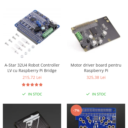
Encoder
Mecanice
Motoare
Micro Metal
Motoare
Motor 25D
Motor 37D
Motoreductor plastic
Stepper
Motor driver board pentru
A-Star 32U4 Robot Controller
Raspberry Pi
LV cu Raspberry Pi Bridge
Sub-Micro
325,38 Lei
215,72 Lei
Tamiya
Roti si Senile
IN STOC
IN STOC
Rulmenti
Sasiu
-7%
Servomotoare
Suruburi, Piulite, Conectare