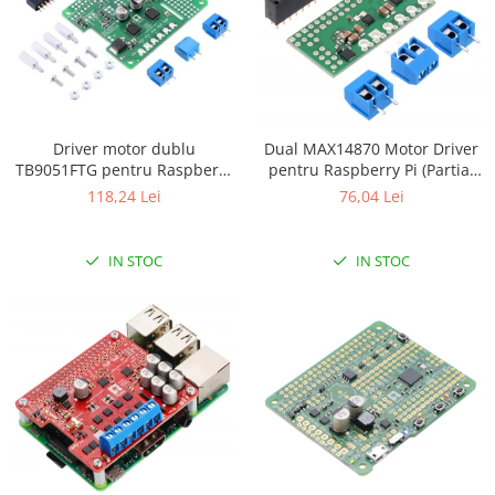
Filamente Speciale
Prusa I3 DIY Kit
Carti
Pentru Incepatori
Kituri incepatori Arduino
Driver motor dublu
Dual MAX14870 Motor Driver
Pentru Incepatori
TB9051FTG pentru Raspberry
pentru Raspberry Pi (Partial
Pi (kit partial)
Kit)
118,24 Lei
76,04 Lei
Micro:bit
Junior Robotics
Carti
IN STOC
IN STOC
Junior Robotics
Lego Education
STEM Education
Ugears
Kit Fun
Kit Roboti
Cadouri