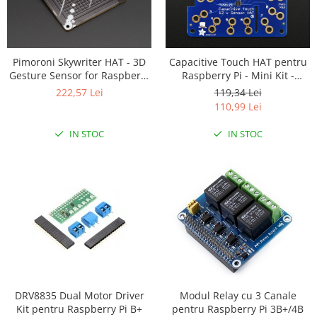
Pimoroni Skywriter HAT - 3D
Capacitive Touch HAT pentru
Gesture Sensor for Raspberry
Raspberry Pi - Mini Kit -
Pi
MPR121
222,57 Lei
119,34 Lei
110,99 Lei
IN STOC
IN STOC
DRV8835 Dual Motor Driver
Modul Relay cu 3 Canale
Kit pentru Raspberry Pi B+
pentru Raspberry Pi 3B+/4B