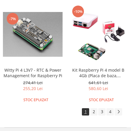
-10%
-7%
Witty Pi 4 L3V7 - RTC & Power
Kit Raspberry Pi 4 model B
Management for Raspberry Pi
4Gb (Placa de baza,
alimentator, carcasa)
274,41 Lei
641,61 Lei
255,20 Lei
580,60 Lei
STOC EPUIZAT
STOC EPUIZAT
1
2
3
4