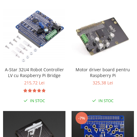
Motor driver board pentru
A-Star 32U4 Robot Controller
Raspberry Pi
LV cu Raspberry Pi Bridge
325,38 Lei
215,72 Lei
IN STOC
IN STOC
-7%