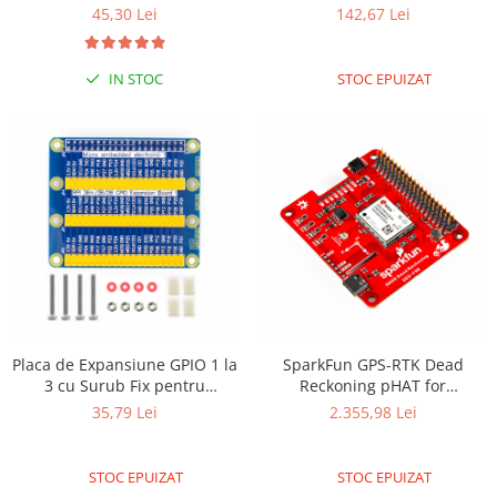
45,30 Lei
142,67 Lei
IN STOC
STOC EPUIZAT
Placa de Expansiune GPIO 1 la
SparkFun GPS-RTK Dead
3 cu Surub Fix pentru
Reckoning pHAT for
Raspberry Pi 3/PI 4
Raspberry Pi
35,79 Lei
2.355,98 Lei
STOC EPUIZAT
STOC EPUIZAT