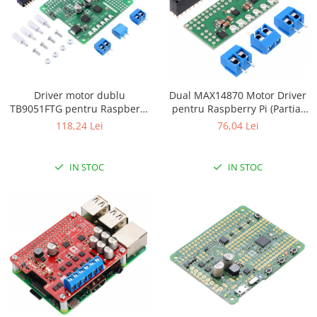
Driver motor dublu
Dual MAX14870 Motor Driver
TB9051FTG pentru Raspberry
pentru Raspberry Pi (Partial
Pi (kit partial)
Kit)
118,24 Lei
76,04 Lei
IN STOC
IN STOC