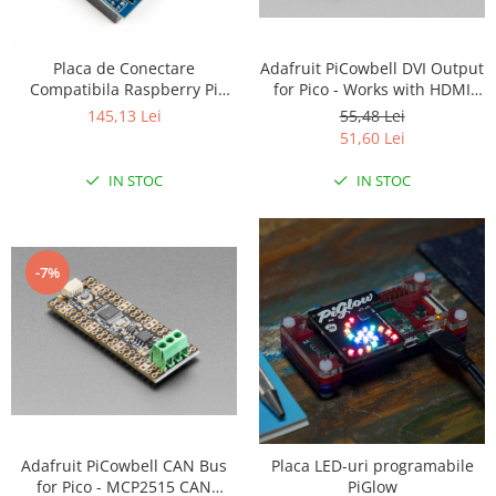
RS-232
Micro:bit
PIR
Motor 25D
Motor 37D
RS-485
Nvidia
Radar
Adafruit PiCowbell DVI Output
Placa de Conectare
Motoreductor plastic
for Pico - Works with HDMI
Compatibila Raspberry Pi
RTC
Olinuxino
Sonar
Display
Arduino UNO
Stepper
55,48 Lei
145,13 Lei
Telecomenzi
Photon
Sunet
51,60 Lei
Sub-Micro
PIC
Tensiune
Tamiya
IN STOC
IN STOC
Platforme de dezvoltare
Termocuple
Roti si Senile
Python
Video
Rulmenti
Teensy
Vreme
Sasiu
-7%
Thing
Servomotoare
TI
Suruburi, Piulite, Conectare
Adafruit PiCowbell CAN Bus
Placa LED-uri programabile
for Pico - MCP2515 CAN
PiGlow