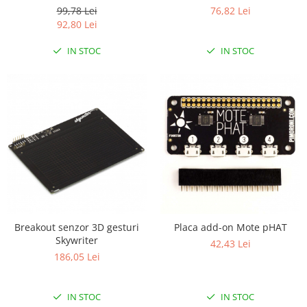
Controller
99,78 Lei
76,82 Lei
92,80 Lei
IN STOC
IN STOC
Breakout senzor 3D gesturi
Placa add-on Mote pHAT
Skywriter
42,43 Lei
186,05 Lei
IN STOC
IN STOC