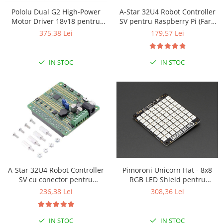
Pololu Dual G2 High-Power
A-Star 32U4 Robot Controller
Motor Driver 18v18 pentru
SV pentru Raspberry Pi (Fara
Raspberry Pi (Partial Kit)
conectori)
375,38 Lei
179,57 Lei
IN STOC
IN STOC
A-Star 32U4 Robot Controller
Pimoroni Unicorn Hat - 8x8
SV cu conector pentru
RGB LED Shield pentru
Raspberry Pi
Raspberry Pi A+/B+
236,38 Lei
308,36 Lei
IN STOC
IN STOC