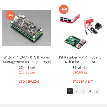
-10%
-7%
Witty Pi 4 L3V7 - RTC & Power
Kit Raspberry Pi 4 model B
Management for Raspberry Pi
4Gb (Placa de baza,
alimentator, carcasa)
274,41 Lei
641,61 Lei
255,20 Lei
580,60 Lei
STOC EPUIZAT
STOC EPUIZAT
1
2
3
4