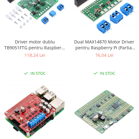
Driver motor dublu
Dual MAX14870 Motor Driver
TB9051FTG pentru Raspberry
pentru Raspberry Pi (Partial
Pi (kit partial)
Kit)
118,24 Lei
76,04 Lei
IN STOC
IN STOC