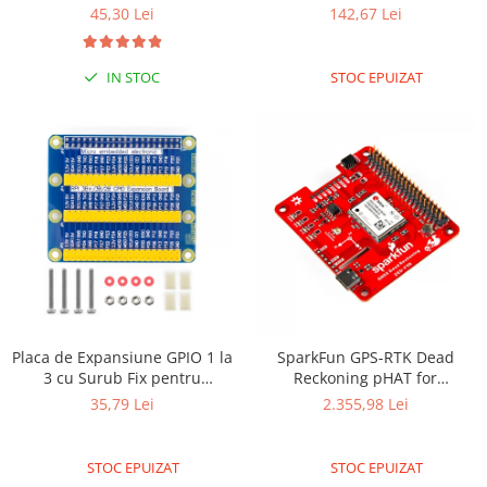
45,30 Lei
142,67 Lei
IN STOC
STOC EPUIZAT
Placa de Expansiune GPIO 1 la
SparkFun GPS-RTK Dead
3 cu Surub Fix pentru
Reckoning pHAT for
Raspberry Pi 3/PI 4
Raspberry Pi
35,79 Lei
2.355,98 Lei
STOC EPUIZAT
STOC EPUIZAT