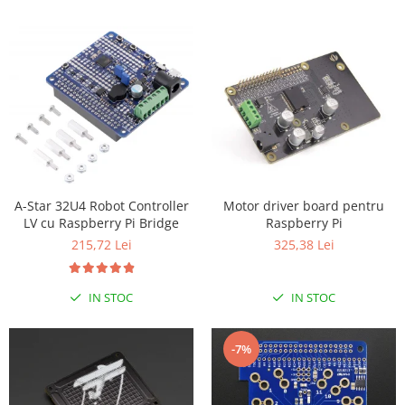
Motor driver board pentru
A-Star 32U4 Robot Controller
Raspberry Pi
LV cu Raspberry Pi Bridge
325,38 Lei
215,72 Lei
IN STOC
IN STOC
-7%