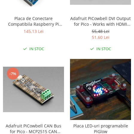
RS-232
Micro:bit
PIR
Motor 25D
Motor 37D
RS-485
Nvidia
Radar
Adafruit PiCowbell DVI Output
Placa de Conectare
Motoreductor plastic
for Pico - Works with HDMI
Compatibila Raspberry Pi
RTC
Olinuxino
Sonar
Display
Arduino UNO
Stepper
55,48 Lei
145,13 Lei
Telecomenzi
Photon
Sunet
51,60 Lei
Sub-Micro
PIC
Tensiune
Tamiya
IN STOC
IN STOC
Platforme de dezvoltare
Termocuple
Roti si Senile
Python
Video
Rulmenti
Teensy
Vreme
Sasiu
-7%
Thing
Servomotoare
TI
Suruburi, Piulite, Conectare
Adafruit PiCowbell CAN Bus
Placa LED-uri programabile
for Pico - MCP2515 CAN
PiGlow