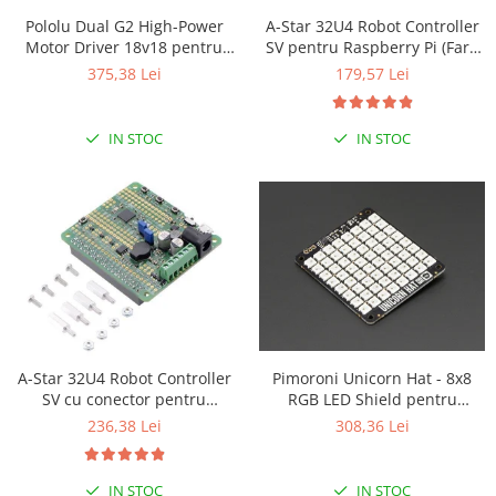
Pololu Dual G2 High-Power
A-Star 32U4 Robot Controller
Motor Driver 18v18 pentru
SV pentru Raspberry Pi (Fara
Raspberry Pi (Partial Kit)
conectori)
375,38 Lei
179,57 Lei
IN STOC
IN STOC
A-Star 32U4 Robot Controller
Pimoroni Unicorn Hat - 8x8
SV cu conector pentru
RGB LED Shield pentru
Raspberry Pi
Raspberry Pi A+/B+
236,38 Lei
308,36 Lei
IN STOC
IN STOC