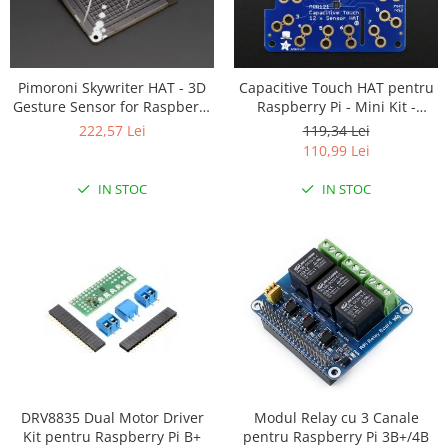
Pimoroni Skywriter HAT - 3D
Capacitive Touch HAT pentru
Gesture Sensor for Raspberry
Raspberry Pi - Mini Kit -
Pi
MPR121
222,57 Lei
119,34 Lei
110,99 Lei
IN STOC
IN STOC
DRV8835 Dual Motor Driver
Modul Relay cu 3 Canale
Kit pentru Raspberry Pi B+
pentru Raspberry Pi 3B+/4B