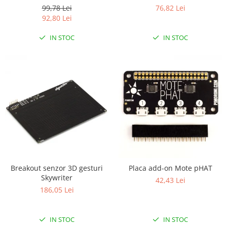
Controller
99,78 Lei
76,82 Lei
92,80 Lei
IN STOC
IN STOC
Breakout senzor 3D gesturi
Placa add-on Mote pHAT
Skywriter
42,43 Lei
186,05 Lei
IN STOC
IN STOC