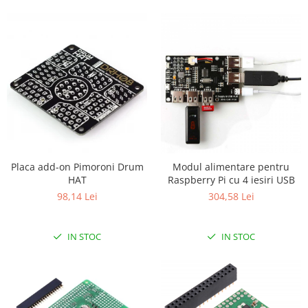
Generale
LED
Microcontrollere AVR
PCB - Placute Circuit
Rezistoare
Creion 3D 3Doodler
Imprimante 3D
Imprimante 3D
3Doodler
Placa add-on Pimoroni Drum
Modul alimentare pentru
HAT
Raspberry Pi cu 4 iesiri USB
Componente
98,14 Lei
304,58 Lei
Componente
Componente E3D
IN STOC
IN STOC
Filament Premium ABS 1.75 mm
Filament Premium ABS 3 mm
Filament Premium PLA 1.75 mm