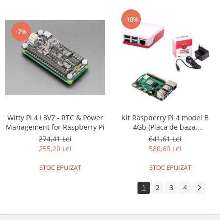
ID
IMU
-10%
Infrarosu
-7%
Laser
Lichide
Lumina
Magnetic
PIR
Witty Pi 4 L3V7 - RTC & Power
Kit Raspberry Pi 4 model B
Radar
Management for Raspberry Pi
4Gb (Placa de baza,
alimentator, carcasa)
Sonar
274,41 Lei
641,61 Lei
255,20 Lei
580,60 Lei
Sunet
STOC EPUIZAT
STOC EPUIZAT
Tensiune
Termocuple
1
2
3
4
Video
Vreme