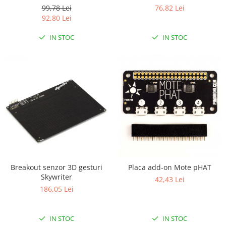
Controller
99,78 Lei
76,82 Lei
RS-485
92,80 Lei
RTC
IN STOC
IN STOC
Telecomenzi
Accesorii
Accesorii
Antene
Breadboard
Cabluri
Conectori
Cutii
Breakout senzor 3D gesturi
Placa add-on Mote pHAT
Sticker
Skywriter
42,43 Lei
Componente
186,05 Lei
Butoane, Tastaturi
Condensatoare
IN STOC
IN STOC