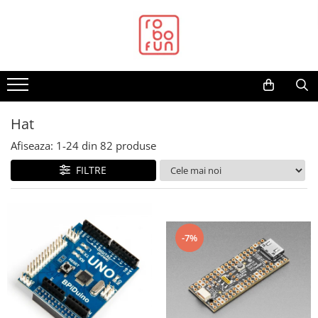
Toate Produsele
Arduino Original
Arduino Compatibil
Raspberry PI
Hat
Raspberry PI
Afiseaza:
1-
24
din
82
produse
Alimentare
FILTRE
Racire
Hat
Accesorii
-7%
Audio
Cabluri si Conectori
Camera
Cutii