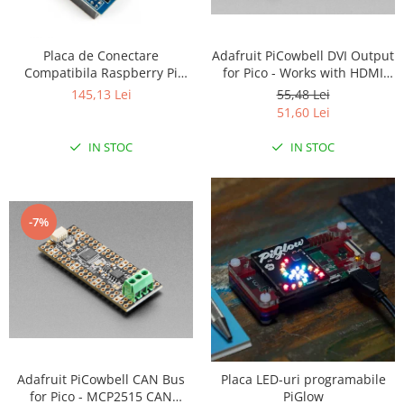
LCD
Module
Adafruit PiCowbell DVI Output
Placa de Conectare
Adaptoare si convertoare
for Pico - Works with HDMI
Compatibila Raspberry Pi
Display
Arduino UNO
55,48 Lei
ADC
145,13 Lei
51,60 Lei
Audio
IN STOC
IN STOC
CAN
Convertor nivel logic
Convertor USB la serial
-7%
Datalogger
LCD
Module
Multiplexor
Radio
Releu
Adafruit PiCowbell CAN Bus
Placa LED-uri programabile
for Pico - MCP2515 CAN
PiGlow
RS-232