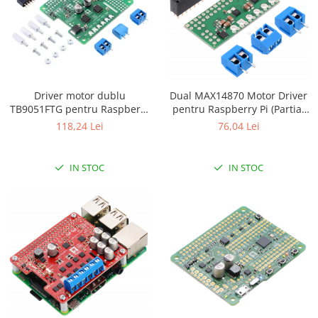
Filamente Speciale
Prusa I3 DIY Kit
Carti
Pentru Incepatori
Kituri incepatori Arduino
Driver motor dublu
Dual MAX14870 Motor Driver
Pentru Incepatori
TB9051FTG pentru Raspberry
pentru Raspberry Pi (Partial
Pi (kit partial)
Kit)
118,24 Lei
76,04 Lei
Micro:bit
Junior Robotics
Carti
IN STOC
IN STOC
Junior Robotics
Lego Education
STEM Education
Ugears
Kit Fun
Kit Roboti
Cadouri