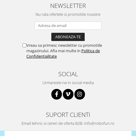
NEWSLETTER
Surse de alimentare
Acumulatori
Nu rata ofertele si promotiile noastre
Alimentatoare
Altele
Baterii
Vreau sa primesc newsletter cu promotiile
magazinului. Afla mai multe in
Politica de
Incarcator
Confidentialitate
Regulator Step-Down
Regulator Step-Down Step-Up
SOCIAL
Regulator Step-Up
Urmareste-ne in social media
Solar
Stabilizator tensiune
Surse de alimentare
SUPORT CLIENTI
Wireless
Email tehnic si cereri de oferta B2B: info@robofun.ro
2.4Ghz
433Mhz