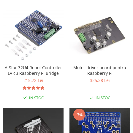
Encoder
Mecanice
Motoare
Micro Metal
Motoare
Motor 25D
Motor 37D
Motoreductor plastic
Stepper
Motor driver board pentru
A-Star 32U4 Robot Controller
Raspberry Pi
LV cu Raspberry Pi Bridge
Sub-Micro
325,38 Lei
215,72 Lei
Tamiya
Roti si Senile
IN STOC
IN STOC
Rulmenti
Sasiu
-7%
Servomotoare
Suruburi, Piulite, Conectare