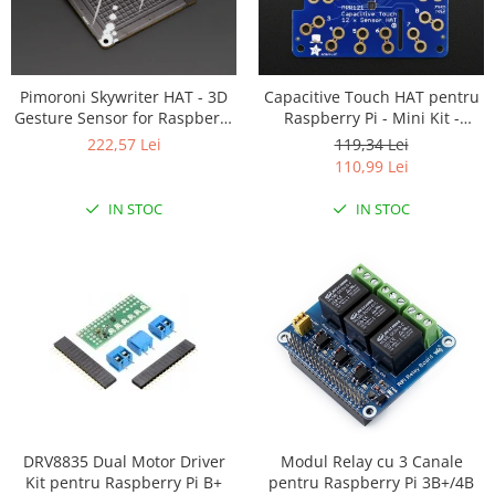
Platforme de dezvoltare
Arduino
Raspberry
Pimoroni Skywriter HAT - 3D
Capacitive Touch HAT pentru
.NET
Gesture Sensor for Raspberry
Raspberry Pi - Mini Kit -
Pi
MPR121
Android
222,57 Lei
119,34 Lei
110,99 Lei
ARM
IN STOC
IN STOC
AVR
Espruino
Feather
Flora
FPGA
Intel
Latte Panda
Micro:bit
DRV8835 Dual Motor Driver
Modul Relay cu 3 Canale
Kit pentru Raspberry Pi B+
pentru Raspberry Pi 3B+/4B
Nvidia