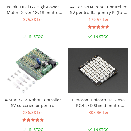
Puzzle mecanic Ugears
Pololu Dual G2 High-Power
A-Star 32U4 Robot Controller
Motor Driver 18v18 pentru
SV pentru Raspberry Pi (Fara
Organizator de chei Wunderkey
Raspberry Pi (Partial Kit)
conectori)
375,38 Lei
179,57 Lei
Constructor foto Mozabrick &
Qbrix
IN STOC
IN STOC
Puzzle lemn Cluebox
Jocuri de societate
Mecanice
3D Printer & CNC
Actuator
Altele
Driver
A-Star 32U4 Robot Controller
Pimoroni Unicorn Hat - 8x8
Altele
SV cu conector pentru
RGB LED Shield pentru
DC
Raspberry Pi
Raspberry Pi A+/B+
236,38 Lei
308,36 Lei
Servo
Stepper
IN STOC
IN STOC