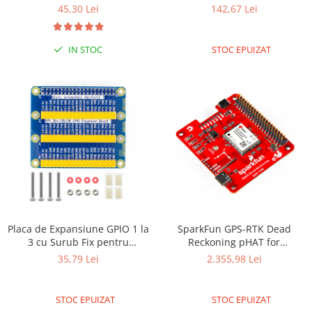
45,30 Lei
142,67 Lei
Olinuxino
Photon
IN STOC
STOC EPUIZAT
PIC
Platforme de dezvoltare
Python
Teensy
Thing
TI
Senzori
Accelerometru
Biometric
Placa de Expansiune GPIO 1 la
SparkFun GPS-RTK Dead
3 cu Surub Fix pentru
Reckoning pHAT for
Curent
Raspberry Pi 3/PI 4
Raspberry Pi
35,79 Lei
2.355,98 Lei
Forta
Giroscop
STOC EPUIZAT
STOC EPUIZAT