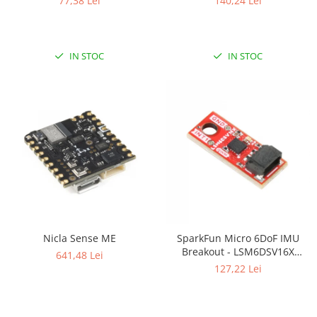
77,38 Lei
140,24 Lei
IN STOC
IN STOC
Nicla Sense ME
SparkFun Micro 6DoF IMU
Breakout - LSM6DSV16X
641,48 Lei
(Qwiic)
127,22 Lei