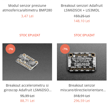
Modul senzor presiune
Breakout senzori Adafruit
atmosferica/altimetru BMP280
LSM6DSOX + LIS3MDL
3,47 Lei
159,25 Lei
148,10 Lei
STOC EPUIZAT
STOC EPUIZAT
-7%
-7%
Breakout accelerometru si
Breakout senzor
giroscop Adafruit LSM6DSOX
miscare/directie/orientare
6 DoF
Adafruit 9-DOF LSM9DS1
95,39 Lei
318,91 Lei
88,71 Lei
296,59 Lei