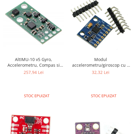
AltIMU-10 v5 Gyro,
Modul
Accelerometru, Compas si
accelerometru/giroscop cu 3
Altimetru
axe MPU 6050
257,94 Lei
32,32 Lei
STOC EPUIZAT
STOC EPUIZAT