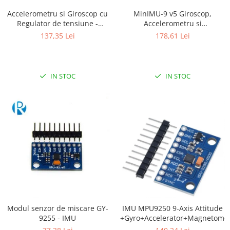
RS-232
Micro:bit
PIR
Motor 25D
Accelerometru si Giroscop cu
MinIMU-9 v5 Giroscop,
Regulator de tensiune -
Accelerometru si
Motor 37D
RS-485
Nvidia
Radar
LSM6DS33 3D
Magnetometru (LSM6DS33,
137,35 Lei
178,61 Lei
Motoreductor plastic
LIS3MDL )
RTC
Olinuxino
Sonar
Stepper
Telecomenzi
Photon
Sunet
Sub-Micro
PIC
Tensiune
IN STOC
IN STOC
Tamiya
Platforme de dezvoltare
Termocuple
Roti si Senile
Python
Video
Rulmenti
Teensy
Vreme
Sasiu
Thing
Servomotoare
TI
Suruburi, Piulite, Conectare
Modul senzor de miscare GY-
IMU MPU9250 9-Axis Attitude
9255 - IMU
+Gyro+Accelerator+Magnetome