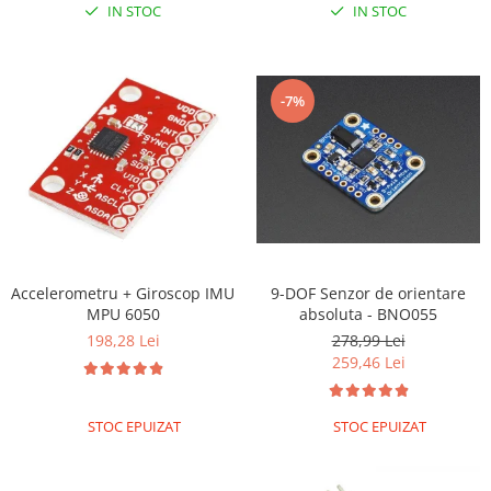
IN STOC
IN STOC
-7%
Accelerometru + Giroscop IMU
9-DOF Senzor de orientare
MPU 6050
absoluta - BNO055
198,28 Lei
278,99 Lei
259,46 Lei
STOC EPUIZAT
STOC EPUIZAT