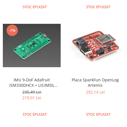
STOC EPUIZAT
STOC EPUIZAT
-7%
IMU 9-DoF Adafruit
Placa SparkFun OpenLog
ISM330DHCX + LIS3MDL
Artemis
FeatherWing
235,49 Lei
292,14 Lei
219,01 Lei
STOC EPUIZAT
STOC EPUIZAT