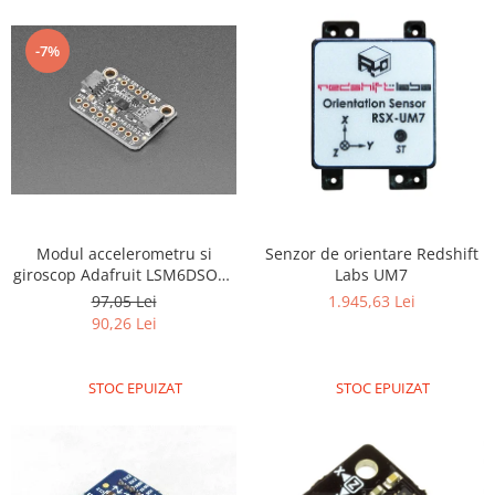
-7%
Modul accelerometru si
Senzor de orientare Redshift
giroscop Adafruit LSM6DSO32
Labs UM7
6-DoF
97,05 Lei
1.945,63 Lei
90,26 Lei
STOC EPUIZAT
STOC EPUIZAT