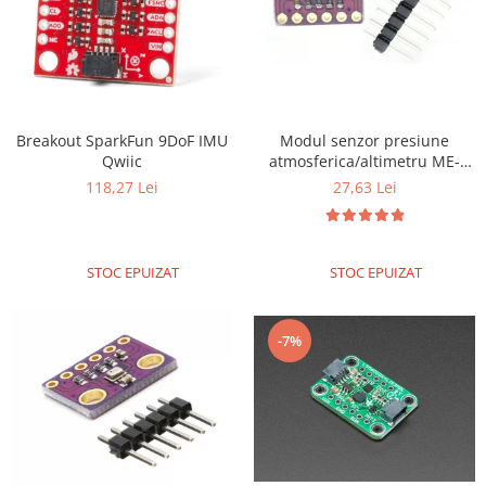
Breakout SparkFun 9DoF IMU
Modul senzor presiune
Qwiic
atmosferica/altimetru ME-
BME280
118,27 Lei
27,63 Lei
STOC EPUIZAT
STOC EPUIZAT
-7%