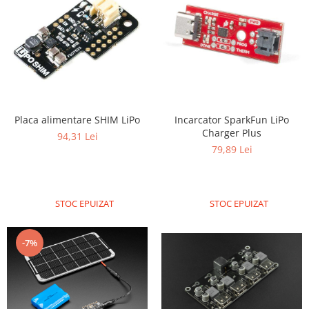
Placa alimentare SHIM LiPo
Incarcator SparkFun LiPo
Charger Plus
94,31 Lei
79,89 Lei
STOC EPUIZAT
STOC EPUIZAT
-7%