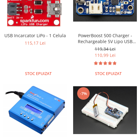
USB Incarcator LiPo - 1 Celula
PowerBoost 500 Charger -
Rechargeable 5V Lipo USB
115,17 Lei
Boost @ 500mA+
119,34 Lei
110,99 Lei
STOC EPUIZAT
STOC EPUIZAT
-7%