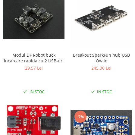
Modul DF Robot buck
Breakout SparkFun hub USB
incarcare rapida cu 2 USB-uri
Qwiic
29,57 Lei
245,30 Lei
IN STOC
IN STOC
-7%