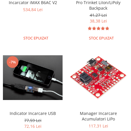
Pro Trinket LiIon/LiPoly
Incarcator iMAX B6AC V2
Backpack
534,84 Lei
41,27 Lei
38,38 Lei
STOC EPUIZAT
STOC EPUIZAT
-7%
Indicator Incarcare USB
Manager Incarcare
Acumulatori LiPo
77,59 Lei
117,31 Lei
72,16 Lei