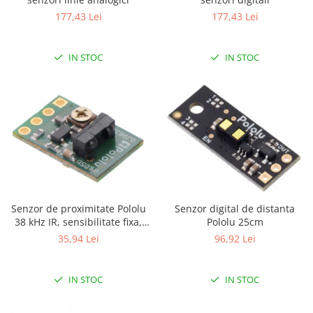
177,43 Lei
177,43 Lei
IN STOC
IN STOC
Senzor de proximitate Pololu
Senzor digital de distanta
38 kHz IR, sensibilitate fixa,
Pololu 25cm
luminozitate mica
35,94 Lei
96,92 Lei
IN STOC
IN STOC