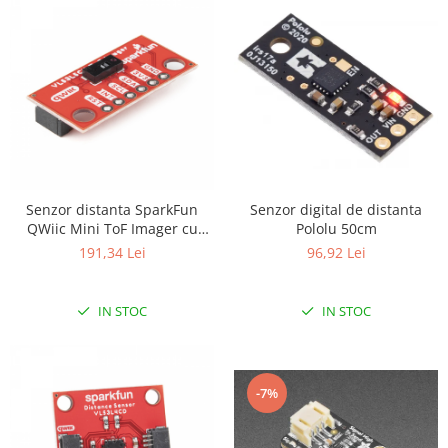
Senzor digital de distanta
Senzor distanta SparkFun
Pololu 50cm
QWiic Mini ToF Imager cu
VL53L5CX
96,92 Lei
191,34 Lei
IN STOC
IN STOC
-7%