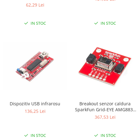
62,29 Lei
IN STOC
IN STOC
Dispozitiv USB infrarosu
Breakout senzor caldura
SparkFun Grid-EYE AMG8833
136,25 Lei
(Qwiic)
367,53 Lei
IN STOC
IN STOC