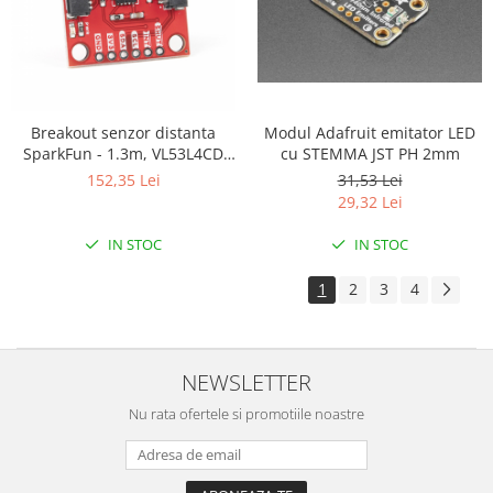
Modul Adafruit emitator LED
Breakout senzor distanta
cu STEMMA JST PH 2mm
SparkFun - 1.3m, VL53L4CD
(Qwiic)
31,53 Lei
152,35 Lei
29,32 Lei
IN STOC
IN STOC
1
2
3
4
NEWSLETTER
Nu rata ofertele si promotiile noastre