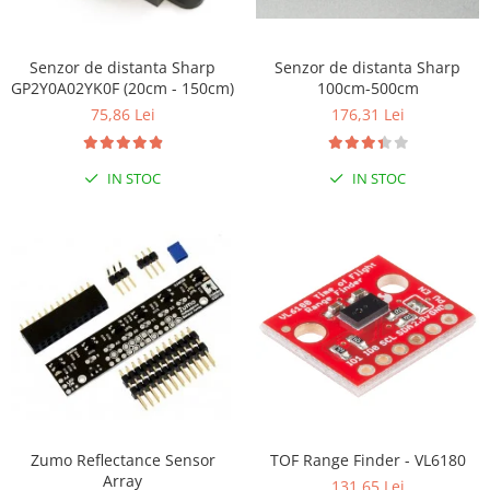
RS-232
Micro:bit
PIR
Motor 25D
Motor 37D
RS-485
Nvidia
Radar
Senzor de distanta Sharp
Senzor de distanta Sharp
Motoreductor plastic
GP2Y0A02YK0F (20cm - 150cm)
100cm-500cm
RTC
Olinuxino
Sonar
Stepper
75,86 Lei
176,31 Lei
Telecomenzi
Photon
Sunet
Sub-Micro
PIC
Tensiune
Tamiya
IN STOC
IN STOC
Platforme de dezvoltare
Termocuple
Roti si Senile
Python
Video
Rulmenti
Teensy
Vreme
Sasiu
Thing
Servomotoare
TI
Suruburi, Piulite, Conectare
Zumo Reflectance Sensor
TOF Range Finder - VL6180
Array
131,65 Lei