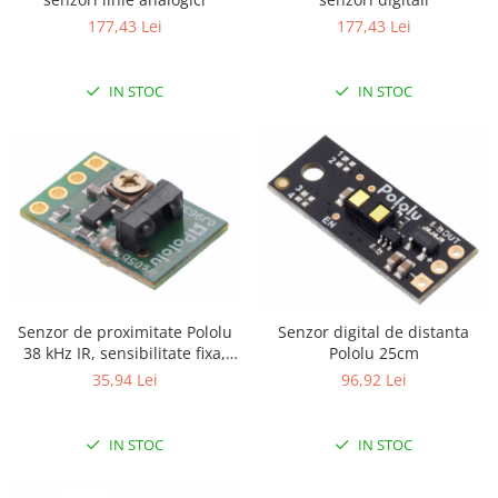
177,43 Lei
177,43 Lei
IN STOC
IN STOC
Senzor de proximitate Pololu
Senzor digital de distanta
38 kHz IR, sensibilitate fixa,
Pololu 25cm
luminozitate mica
35,94 Lei
96,92 Lei
IN STOC
IN STOC