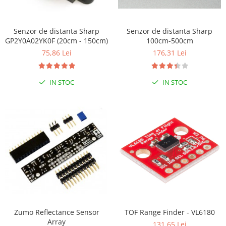
RS-232
Micro:bit
PIR
Motor 25D
Motor 37D
RS-485
Nvidia
Radar
Senzor de distanta Sharp
Senzor de distanta Sharp
Motoreductor plastic
GP2Y0A02YK0F (20cm - 150cm)
100cm-500cm
RTC
Olinuxino
Sonar
Stepper
75,86 Lei
176,31 Lei
Telecomenzi
Photon
Sunet
Sub-Micro
PIC
Tensiune
Tamiya
IN STOC
IN STOC
Platforme de dezvoltare
Termocuple
Roti si Senile
Python
Video
Rulmenti
Teensy
Vreme
Sasiu
Thing
Servomotoare
TI
Suruburi, Piulite, Conectare
Zumo Reflectance Sensor
TOF Range Finder - VL6180
Array
131,65 Lei