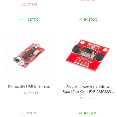
62,29 Lei
IN STOC
IN STOC
Dispozitiv USB infrarosu
Breakout senzor caldura
SparkFun Grid-EYE AMG8833
136,25 Lei
(Qwiic)
367,53 Lei
IN STOC
IN STOC