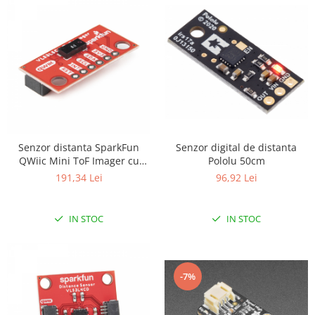
Senzor digital de distanta
Senzor distanta SparkFun
Pololu 50cm
QWiic Mini ToF Imager cu
VL53L5CX
96,92 Lei
191,34 Lei
IN STOC
IN STOC
-7%