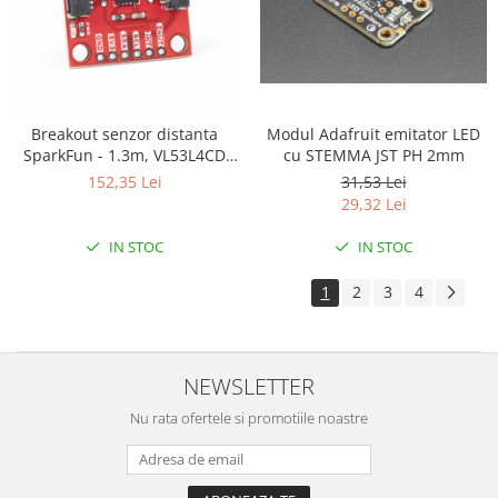
Modul Adafruit emitator LED
Breakout senzor distanta
cu STEMMA JST PH 2mm
SparkFun - 1.3m, VL53L4CD
(Qwiic)
31,53 Lei
152,35 Lei
29,32 Lei
IN STOC
IN STOC
1
2
3
4
NEWSLETTER
Nu rata ofertele si promotiile noastre