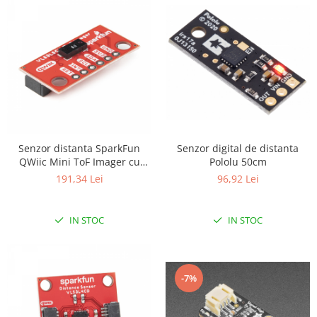
Olinuxino
Photon
PIC
Platforme de dezvoltare
Python
Teensy
Thing
Senzor digital de distanta
Senzor distanta SparkFun
Pololu 50cm
QWiic Mini ToF Imager cu
TI
VL53L5CX
96,92 Lei
191,34 Lei
Senzori
Accelerometru
IN STOC
IN STOC
Biometric
Curent
Forta
-7%
Giroscop