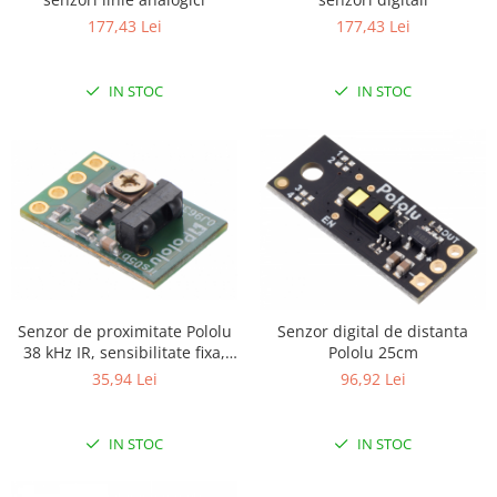
Platforme de dezvoltare
177,43 Lei
177,43 Lei
Arduino
Raspberry
IN STOC
IN STOC
.NET
Android
ARM
AVR
Espruino
Feather
Flora
Senzor de proximitate Pololu
Senzor digital de distanta
FPGA
38 kHz IR, sensibilitate fixa,
Pololu 25cm
luminozitate mica
35,94 Lei
96,92 Lei
Intel
Latte Panda
IN STOC
IN STOC
Micro:bit
Nvidia