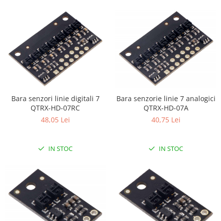
Generale
LED
Microcontrollere AVR
PCB - Placute Circuit
Rezistoare
Creion 3D 3Doodler
Imprimante 3D
Bara senzori linie digitali 7
Bara senzorie linie 7 analogici
Imprimante 3D
QTRX-HD-07RC
QTRX-HD-07A
3Doodler
48,05 Lei
40,75 Lei
Componente
IN STOC
IN STOC
Componente
Componente E3D
Filament Premium ABS 1.75 mm
Filament Premium ABS 3 mm
Filament Premium PLA 1.75 mm