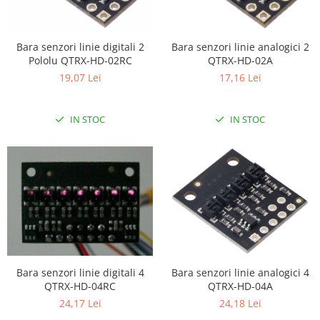
Filamente Speciale
Prusa I3 DIY Kit
Carti
Bara senzori linie digitali 2
Bara senzori linie analogici 2
Pololu QTRX-HD-02RC
QTRX-HD-02A
Pentru Incepatori
19,07 Lei
17,16 Lei
Kituri incepatori Arduino
Pentru Incepatori
IN STOC
IN STOC
Micro:bit
Junior Robotics
Carti
Junior Robotics
Lego Education
STEM Education
Ugears
Bara senzori linie digitali 4
Bara senzori linie analogici 4
Kit Fun
QTRX-HD-04RC
QTRX-HD-04A
Kit Roboti
24,17 Lei
24,18 Lei
Cadouri