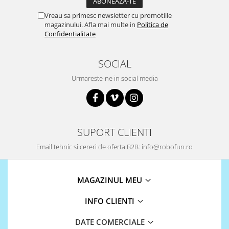
Surse de alimentare
Vreau sa primesc newsletter cu promotiile
Acumulatori
magazinului. Afla mai multe in
Politica de
Confidentialitate
Alimentatoare
Altele
SOCIAL
Baterii
Urmareste-ne in social media
Incarcator
Regulator Step-Down
Regulator Step-Down Step-Up
SUPORT CLIENTI
Regulator Step-Up
Email tehnic si cereri de oferta B2B: info@robofun.ro
Solar
Stabilizator tensiune
MAGAZINUL MEU
Surse de alimentare
Wireless
INFO CLIENTI
2.4Ghz
DATE COMERCIALE
433Mhz