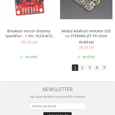
ID
IMU
Infrarosu
Laser
Modul Adafruit emitator LED
Breakout senzor distanta
Lichide
cu STEMMA JST PH 2mm
SparkFun - 1.3m, VL53L4CD
Lumina
(Qwiic)
31,53 Lei
152,35 Lei
29,32 Lei
Magnetic
PIR
IN STOC
IN STOC
Radar
1
2
3
4
Sonar
Sunet
NEWSLETTER
Tensiune
Termocuple
Nu rata ofertele si promotiile noastre
Video
Vreme