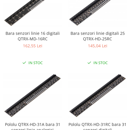
Encoder
Mecanice
Motoare
Micro Metal
Bara senzori linie 16 digitali
Bara senzori linie digitali 25
Motoare
QTRX-MD-16RC
QTRX-HD-25RC
Motor 25D
162,55 Lei
145,04 Lei
Motor 37D
Motoreductor plastic
IN STOC
IN STOC
Stepper
Sub-Micro
Tamiya
Roti si Senile
Rulmenti
Sasiu
Servomotoare
Suruburi, Piulite, Conectare
Pololu QTRX-HD-31A bara 31
Pololu QTRX-HD-31RC bara 31
senzori linie analogici
senzori digitali