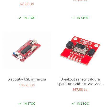
62,29 Lei
RS-485
RTC
IN STOC
IN STOC
Telecomenzi
Accesorii
Accesorii
Antene
Breadboard
Cabluri
Conectori
Cutii
Dispozitiv USB infrarosu
Breakout senzor caldura
Sticker
SparkFun Grid-EYE AMG8833
136,25 Lei
Componente
(Qwiic)
367,53 Lei
Butoane, Tastaturi
Condensatoare
IN STOC
IN STOC