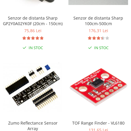
LCD
Module
Senzor de distanta Sharp
Senzor de distanta Sharp
Adaptoare si convertoare
GP2Y0A02YK0F (20cm - 150cm)
100cm-500cm
ADC
75,86 Lei
176,31 Lei
Audio
IN STOC
IN STOC
CAN
Convertor nivel logic
Convertor USB la serial
Datalogger
LCD
Module
Multiplexor
Radio
Releu
Zumo Reflectance Sensor
TOF Range Finder - VL6180
Array
131,65 Lei
RS-232