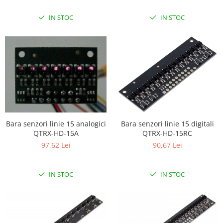
Puzzle mecanic Ugears
IN STOC
IN STOC
Organizator de chei Wunderkey
Constructor foto Mozabrick &
Qbrix
Puzzle lemn Cluebox
Jocuri de societate
Mecanice
3D Printer & CNC
Bara senzori linie 15 analogici
Bara senzori linie 15 digitali
Actuator
QTRX-HD-15A
QTRX-HD-15RC
Altele
97,62 Lei
90,67 Lei
Driver
Altele
IN STOC
IN STOC
DC
Servo
Stepper