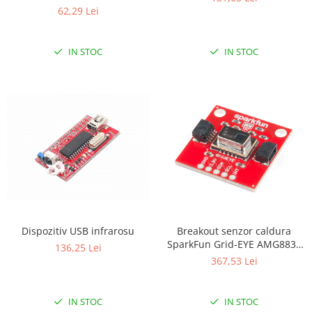
62,29 Lei
IN STOC
IN STOC
Dispozitiv USB infrarosu
Breakout senzor caldura
SparkFun Grid-EYE AMG8833
136,25 Lei
(Qwiic)
367,53 Lei
IN STOC
IN STOC