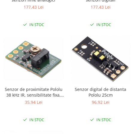
177,43 Lei
177,43 Lei
IN STOC
IN STOC
Senzor de proximitate Pololu
Senzor digital de distanta
38 kHz IR, sensibilitate fixa,
Pololu 25cm
luminozitate mica
35,94 Lei
96,92 Lei
IN STOC
IN STOC