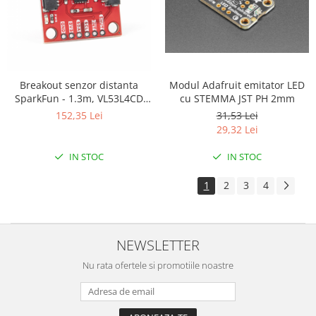
Modul Adafruit emitator LED
Breakout senzor distanta
cu STEMMA JST PH 2mm
SparkFun - 1.3m, VL53L4CD
(Qwiic)
31,53 Lei
152,35 Lei
29,32 Lei
IN STOC
IN STOC
1
2
3
4
NEWSLETTER
Nu rata ofertele si promotiile noastre