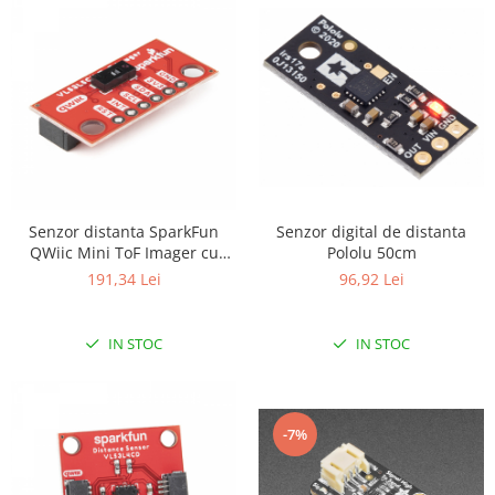
Senzor digital de distanta
Senzor distanta SparkFun
Pololu 50cm
QWiic Mini ToF Imager cu
VL53L5CX
96,92 Lei
191,34 Lei
IN STOC
IN STOC
-7%