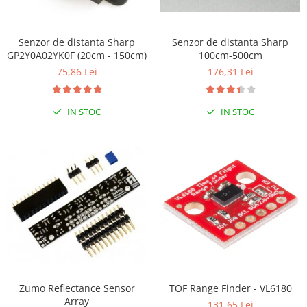
RS-232
Micro:bit
PIR
Motor 25D
Motor 37D
RS-485
Nvidia
Radar
Senzor de distanta Sharp
Senzor de distanta Sharp
Motoreductor plastic
GP2Y0A02YK0F (20cm - 150cm)
100cm-500cm
RTC
Olinuxino
Sonar
Stepper
75,86 Lei
176,31 Lei
Telecomenzi
Photon
Sunet
Sub-Micro
PIC
Tensiune
Tamiya
IN STOC
IN STOC
Platforme de dezvoltare
Termocuple
Roti si Senile
Python
Video
Rulmenti
Teensy
Vreme
Sasiu
Thing
Servomotoare
TI
Suruburi, Piulite, Conectare
Zumo Reflectance Sensor
TOF Range Finder - VL6180
Array
131,65 Lei