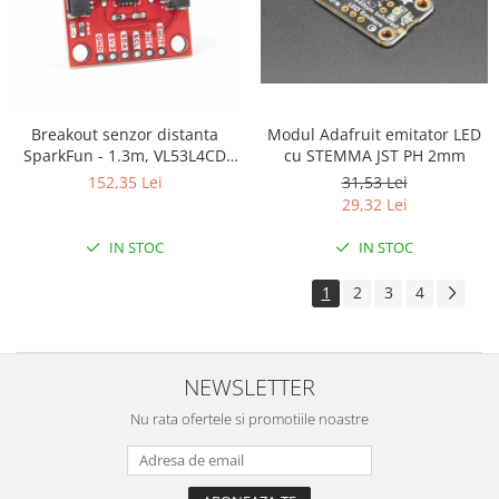
ID
IMU
Infrarosu
Laser
Modul Adafruit emitator LED
Breakout senzor distanta
Lichide
cu STEMMA JST PH 2mm
SparkFun - 1.3m, VL53L4CD
Lumina
(Qwiic)
31,53 Lei
152,35 Lei
29,32 Lei
Magnetic
PIR
IN STOC
IN STOC
Radar
1
2
3
4
Sonar
Sunet
NEWSLETTER
Tensiune
Termocuple
Nu rata ofertele si promotiile noastre
Video
Vreme