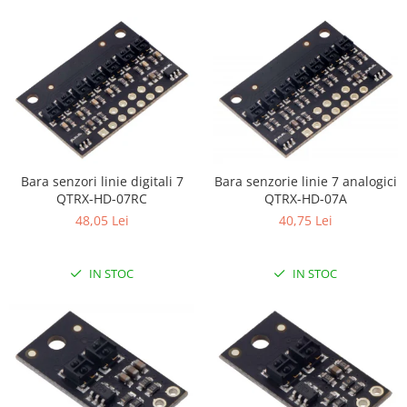
Generale
LED
Microcontrollere AVR
PCB - Placute Circuit
Rezistoare
Creion 3D 3Doodler
Imprimante 3D
Bara senzori linie digitali 7
Bara senzorie linie 7 analogici
Imprimante 3D
QTRX-HD-07RC
QTRX-HD-07A
3Doodler
48,05 Lei
40,75 Lei
Componente
IN STOC
IN STOC
Componente
Componente E3D
Filament Premium ABS 1.75 mm
Filament Premium ABS 3 mm
Filament Premium PLA 1.75 mm