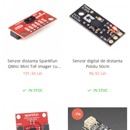
Olinuxino
Photon
PIC
Platforme de dezvoltare
Python
Teensy
Thing
Senzor digital de distanta
Senzor distanta SparkFun
Pololu 50cm
QWiic Mini ToF Imager cu
TI
VL53L5CX
96,92 Lei
191,34 Lei
Senzori
Accelerometru
IN STOC
IN STOC
Biometric
Curent
Forta
-7%
Giroscop