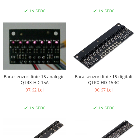
Puzzle mecanic Ugears
IN STOC
IN STOC
Organizator de chei Wunderkey
Constructor foto Mozabrick &
Qbrix
Puzzle lemn Cluebox
Jocuri de societate
Mecanice
3D Printer & CNC
Bara senzori linie 15 analogici
Bara senzori linie 15 digitali
Actuator
QTRX-HD-15A
QTRX-HD-15RC
Altele
97,62 Lei
90,67 Lei
Driver
Altele
IN STOC
IN STOC
DC
Servo
Stepper