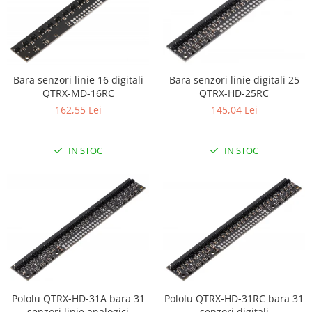
Encoder
Mecanice
Motoare
Micro Metal
Bara senzori linie 16 digitali
Bara senzori linie digitali 25
Motoare
QTRX-MD-16RC
QTRX-HD-25RC
Motor 25D
162,55 Lei
145,04 Lei
Motor 37D
Motoreductor plastic
IN STOC
IN STOC
Stepper
Sub-Micro
Tamiya
Roti si Senile
Rulmenti
Sasiu
Servomotoare
Suruburi, Piulite, Conectare
Pololu QTRX-HD-31A bara 31
Pololu QTRX-HD-31RC bara 31
senzori linie analogici
senzori digitali