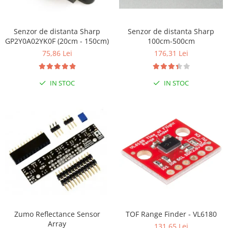
LCD
Module
Senzor de distanta Sharp
Senzor de distanta Sharp
Adaptoare si convertoare
GP2Y0A02YK0F (20cm - 150cm)
100cm-500cm
ADC
75,86 Lei
176,31 Lei
Audio
IN STOC
IN STOC
CAN
Convertor nivel logic
Convertor USB la serial
Datalogger
LCD
Module
Multiplexor
Radio
Releu
Zumo Reflectance Sensor
TOF Range Finder - VL6180
Array
131,65 Lei
RS-232