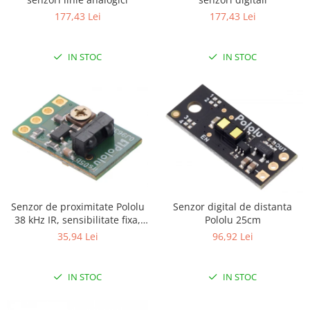
Platforme de dezvoltare
177,43 Lei
177,43 Lei
Arduino
Raspberry
IN STOC
IN STOC
.NET
Android
ARM
AVR
Espruino
Feather
Flora
Senzor de proximitate Pololu
Senzor digital de distanta
FPGA
38 kHz IR, sensibilitate fixa,
Pololu 25cm
luminozitate mica
35,94 Lei
96,92 Lei
Intel
Latte Panda
IN STOC
IN STOC
Micro:bit
Nvidia