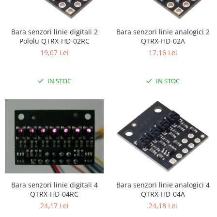
Filamente Speciale
Prusa I3 DIY Kit
Carti
Bara senzori linie digitali 2
Bara senzori linie analogici 2
Pololu QTRX-HD-02RC
QTRX-HD-02A
Pentru Incepatori
19,07 Lei
17,16 Lei
Kituri incepatori Arduino
Pentru Incepatori
IN STOC
IN STOC
Micro:bit
Junior Robotics
Carti
Junior Robotics
Lego Education
STEM Education
Ugears
Bara senzori linie digitali 4
Bara senzori linie analogici 4
Kit Fun
QTRX-HD-04RC
QTRX-HD-04A
Kit Roboti
24,17 Lei
24,18 Lei
Cadouri