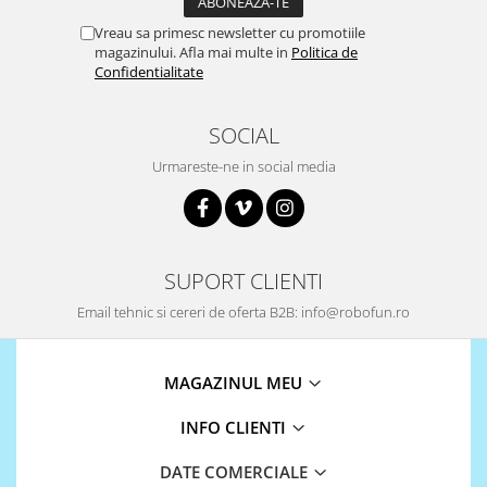
Surse de alimentare
Vreau sa primesc newsletter cu promotiile
Acumulatori
magazinului. Afla mai multe in
Politica de
Confidentialitate
Alimentatoare
Altele
SOCIAL
Baterii
Urmareste-ne in social media
Incarcator
Regulator Step-Down
Regulator Step-Down Step-Up
SUPORT CLIENTI
Regulator Step-Up
Email tehnic si cereri de oferta B2B: info@robofun.ro
Solar
Stabilizator tensiune
MAGAZINUL MEU
Surse de alimentare
Wireless
INFO CLIENTI
2.4Ghz
DATE COMERCIALE
433Mhz