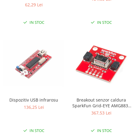
62,29 Lei
RS-485
RTC
IN STOC
IN STOC
Telecomenzi
Accesorii
Accesorii
Antene
Breadboard
Cabluri
Conectori
Cutii
Dispozitiv USB infrarosu
Breakout senzor caldura
Sticker
SparkFun Grid-EYE AMG8833
136,25 Lei
Componente
(Qwiic)
367,53 Lei
Butoane, Tastaturi
Condensatoare
IN STOC
IN STOC