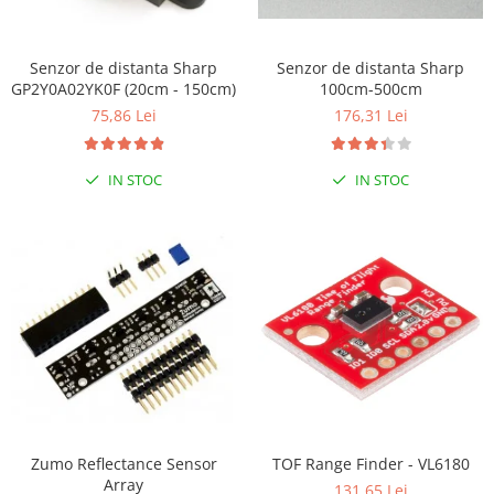
LCD
Module
Senzor de distanta Sharp
Senzor de distanta Sharp
Adaptoare si convertoare
GP2Y0A02YK0F (20cm - 150cm)
100cm-500cm
ADC
75,86 Lei
176,31 Lei
Audio
IN STOC
IN STOC
CAN
Convertor nivel logic
Convertor USB la serial
Datalogger
LCD
Module
Multiplexor
Radio
Releu
Zumo Reflectance Sensor
TOF Range Finder - VL6180
Array
131,65 Lei
RS-232