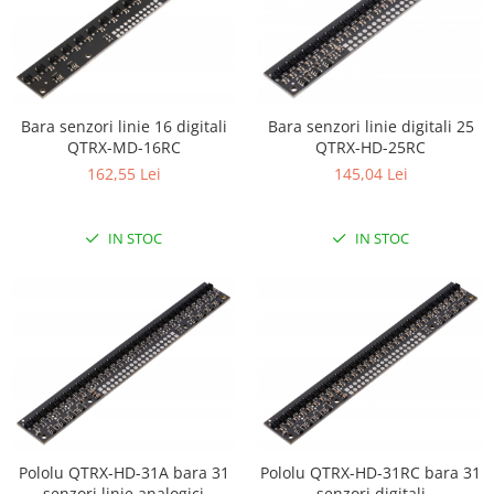
Encoder
Mecanice
Motoare
Micro Metal
Bara senzori linie 16 digitali
Bara senzori linie digitali 25
Motoare
QTRX-MD-16RC
QTRX-HD-25RC
Motor 25D
162,55 Lei
145,04 Lei
Motor 37D
Motoreductor plastic
IN STOC
IN STOC
Stepper
Sub-Micro
Tamiya
Roti si Senile
Rulmenti
Sasiu
Servomotoare
Suruburi, Piulite, Conectare
Pololu QTRX-HD-31A bara 31
Pololu QTRX-HD-31RC bara 31
senzori linie analogici
senzori digitali