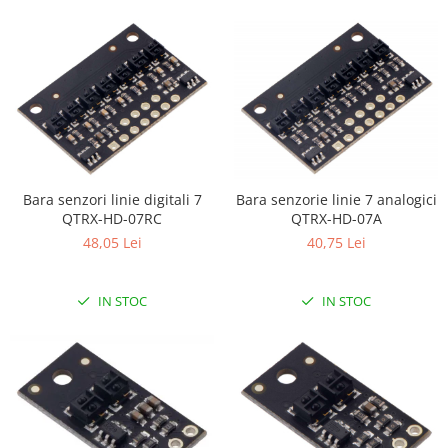
Generale
LED
Microcontrollere AVR
PCB - Placute Circuit
Rezistoare
Creion 3D 3Doodler
Imprimante 3D
Bara senzori linie digitali 7
Bara senzorie linie 7 analogici
Imprimante 3D
QTRX-HD-07RC
QTRX-HD-07A
3Doodler
48,05 Lei
40,75 Lei
Componente
IN STOC
IN STOC
Componente
Componente E3D
Filament Premium ABS 1.75 mm
Filament Premium ABS 3 mm
Filament Premium PLA 1.75 mm