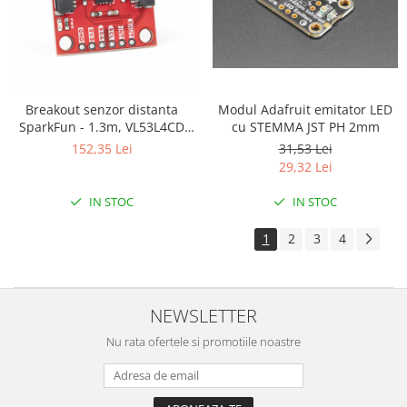
ID
IMU
Infrarosu
Laser
Modul Adafruit emitator LED
Breakout senzor distanta
Lichide
cu STEMMA JST PH 2mm
SparkFun - 1.3m, VL53L4CD
Lumina
(Qwiic)
31,53 Lei
152,35 Lei
29,32 Lei
Magnetic
PIR
IN STOC
IN STOC
Radar
1
2
3
4
Sonar
Sunet
NEWSLETTER
Tensiune
Termocuple
Nu rata ofertele si promotiile noastre
Video
Vreme