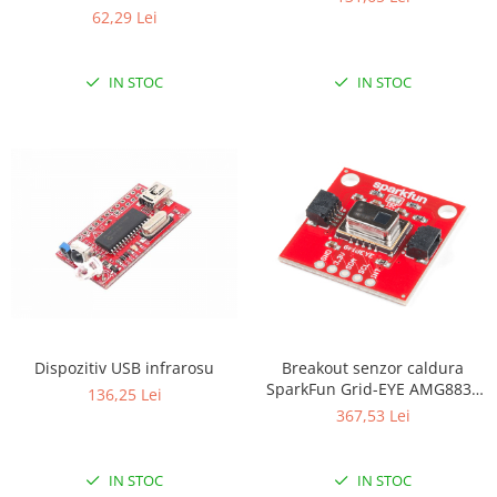
62,29 Lei
RS-485
RTC
IN STOC
IN STOC
Telecomenzi
Accesorii
Accesorii
Antene
Breadboard
Cabluri
Conectori
Cutii
Dispozitiv USB infrarosu
Breakout senzor caldura
Sticker
SparkFun Grid-EYE AMG8833
136,25 Lei
Componente
(Qwiic)
367,53 Lei
Butoane, Tastaturi
Condensatoare
IN STOC
IN STOC