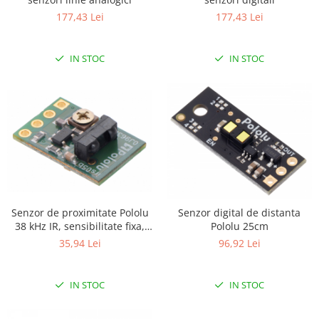
Platforme de dezvoltare
177,43 Lei
177,43 Lei
Arduino
Raspberry
IN STOC
IN STOC
.NET
Android
ARM
AVR
Espruino
Feather
Flora
Senzor de proximitate Pololu
Senzor digital de distanta
FPGA
38 kHz IR, sensibilitate fixa,
Pololu 25cm
luminozitate mica
35,94 Lei
96,92 Lei
Intel
Latte Panda
IN STOC
IN STOC
Micro:bit
Nvidia