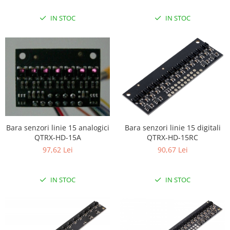
Puzzle mecanic Ugears
IN STOC
IN STOC
Organizator de chei Wunderkey
Constructor foto Mozabrick &
Qbrix
Puzzle lemn Cluebox
Jocuri de societate
Mecanice
3D Printer & CNC
Bara senzori linie 15 analogici
Bara senzori linie 15 digitali
Actuator
QTRX-HD-15A
QTRX-HD-15RC
Altele
97,62 Lei
90,67 Lei
Driver
Altele
IN STOC
IN STOC
DC
Servo
Stepper