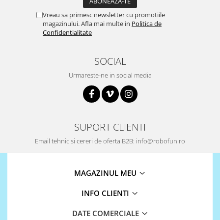
Surse de alimentare
Vreau sa primesc newsletter cu promotiile
Acumulatori
magazinului. Afla mai multe in
Politica de
Confidentialitate
Alimentatoare
Altele
SOCIAL
Baterii
Urmareste-ne in social media
Incarcator
Regulator Step-Down
Regulator Step-Down Step-Up
SUPORT CLIENTI
Regulator Step-Up
Email tehnic si cereri de oferta B2B: info@robofun.ro
Solar
Stabilizator tensiune
MAGAZINUL MEU
Surse de alimentare
Wireless
INFO CLIENTI
2.4Ghz
DATE COMERCIALE
433Mhz