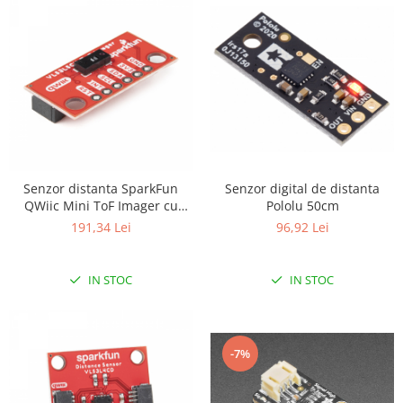
Olinuxino
Photon
PIC
Platforme de dezvoltare
Python
Teensy
Thing
Senzor digital de distanta
Senzor distanta SparkFun
Pololu 50cm
QWiic Mini ToF Imager cu
TI
VL53L5CX
96,92 Lei
191,34 Lei
Senzori
Accelerometru
IN STOC
IN STOC
Biometric
Curent
Forta
-7%
Giroscop