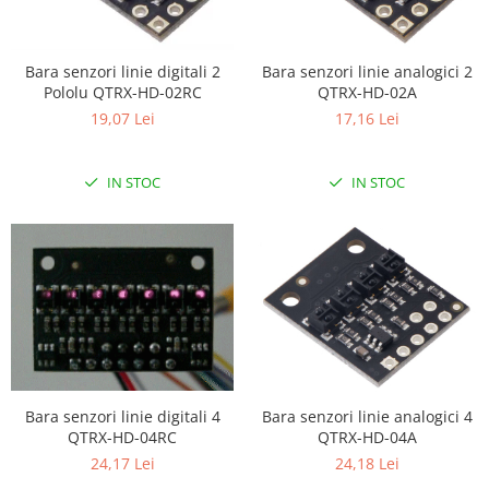
Filamente Speciale
Prusa I3 DIY Kit
Carti
Bara senzori linie digitali 2
Bara senzori linie analogici 2
Pololu QTRX-HD-02RC
QTRX-HD-02A
Pentru Incepatori
19,07 Lei
17,16 Lei
Kituri incepatori Arduino
Pentru Incepatori
IN STOC
IN STOC
Micro:bit
Junior Robotics
Carti
Junior Robotics
Lego Education
STEM Education
Ugears
Bara senzori linie digitali 4
Bara senzori linie analogici 4
Kit Fun
QTRX-HD-04RC
QTRX-HD-04A
Kit Roboti
24,17 Lei
24,18 Lei
Cadouri