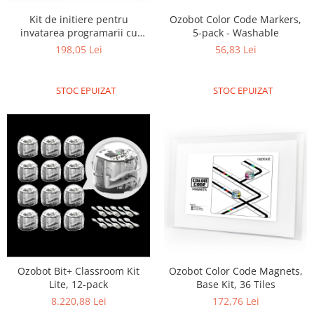
Olinuxino
Kit de initiere pentru
Ozobot Color Code Markers,
invatarea programarii cu
5-pack - Washable
Photon
placa de dezvoltare pentru
198,05 Lei
56,83 Lei
PIC
incepatori in Internet, editia
oficiala Arduino, cu senzor
Platforme de dezvoltare
RFID
STOC EPUIZAT
STOC EPUIZAT
Python
Teensy
Thing
TI
Senzori
Accelerometru
Biometric
Curent
Ozobot Bit+ Classroom Kit
Ozobot Color Code Magnets,
Forta
Lite, 12-pack
Base Kit, 36 Tiles
Giroscop
8.220,88 Lei
172,76 Lei