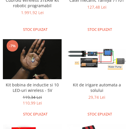
Cubroid Wireless STEAM kit
Catel mecanic Tamiya 71101
robotic programabil
Puzzle mecanic Ugears
127,48 Lei
1.991,92 Lei
Organizator de chei Wunderkey
Constructor foto Mozabrick &
Qbrix
STOC EPUIZAT
STOC EPUIZAT
Puzzle lemn Cluebox
-7%
Jocuri de societate
Mecanice
3D Printer & CNC
Actuator
Altele
Kit bobina de inductie si 10
Kit de irigare automata a
LED-uri wireless - 5V
solului
Driver
119,34 Lei
29,74 Lei
Altele
110,99 Lei
DC
STOC EPUIZAT
STOC EPUIZAT
Servo
Stepper