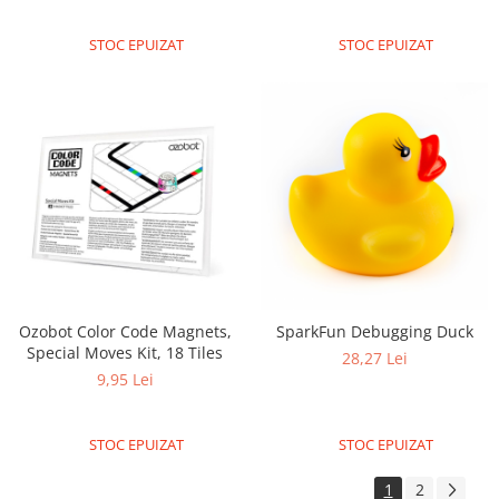
ID
IMU
STOC EPUIZAT
STOC EPUIZAT
Infrarosu
Laser
Lichide
Lumina
Magnetic
PIR
Radar
Sonar
Ozobot Color Code Magnets,
SparkFun Debugging Duck
Sunet
Special Moves Kit, 18 Tiles
28,27 Lei
9,95 Lei
Tensiune
Termocuple
STOC EPUIZAT
STOC EPUIZAT
Video
Vreme
1
2