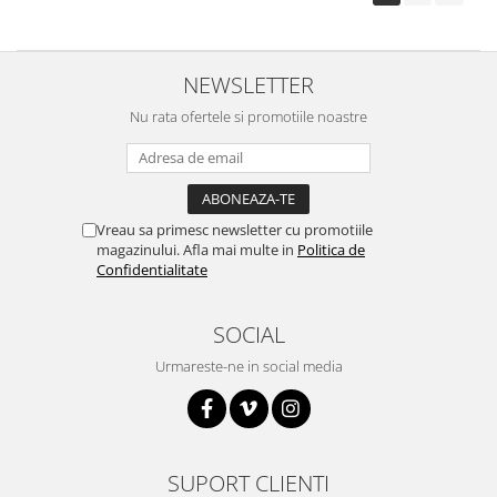
Surse de alimentare
Acumulatori
NEWSLETTER
Alimentatoare
Nu rata ofertele si promotiile noastre
Altele
Baterii
Incarcator
Regulator Step-Down
Vreau sa primesc newsletter cu promotiile
magazinului. Afla mai multe in
Politica de
Regulator Step-Down Step-Up
Confidentialitate
Regulator Step-Up
Solar
SOCIAL
Stabilizator tensiune
Urmareste-ne in social media
Surse de alimentare
Wireless
2.4Ghz
SUPORT CLIENTI
433Mhz