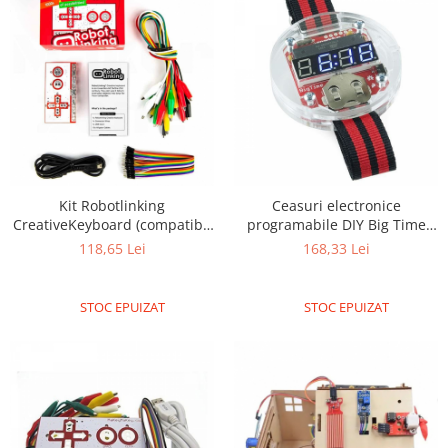
Encoder
Mecanice
Motoare
Micro Metal
Motoare
Motor 25D
Motor 37D
Motoreductor plastic
Kit Robotlinking
Ceasuri electronice
Stepper
CreativeKeyboard (compatibil
programabile DIY Big Time
Makey Makey)
Wearable Devices: (cu baterie
118,65 Lei
168,33 Lei
Sub-Micro
inclusa)
Tamiya
Roti si Senile
STOC EPUIZAT
STOC EPUIZAT
Rulmenti
Sasiu
Servomotoare
Suruburi, Piulite, Conectare