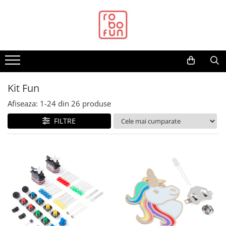
Toate Produsele
Arduino Original
Arduino Compatibil
Raspberry PI
Kit Fun
Raspberry PI
Afiseaza:
1-
24
din
26
produse
Alimentare
FILTRE
Racire
Hat
Accesorii
Audio
Cabluri si Conectori
Camera
Cutii