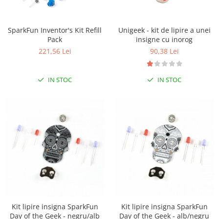
LCD
Module
SparkFun Inventor's Kit Refill
Unigeek - kit de lipire a unei
Adaptoare si convertoare
Pack
insigne cu inorog
ADC
221,56 Lei
90,38 Lei
Audio
IN STOC
IN STOC
CAN
Convertor nivel logic
Convertor USB la serial
Datalogger
LCD
Module
Multiplexor
Radio
Releu
Kit lipire insigna SparkFun
Kit lipire insigna SparkFun
Day of the Geek - negru/alb
Day of the Geek - alb/negru
RS-232