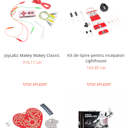
Generale
LED
Microcontrollere AVR
PCB - Placute Circuit
Rezistoare
Creion 3D 3Doodler
Imprimante 3D
JoyLabz Makey Makey Classic
Kit de lipire pentru incepatori
Imprimante 3D
Lighthouse
316,17 Lei
102,85 Lei
3Doodler
Componente
STOC EPUIZAT
STOC EPUIZAT
Componente
Componente E3D
Filament Premium ABS 1.75 mm
Filament Premium ABS 3 mm
Filament Premium PLA 1.75 mm