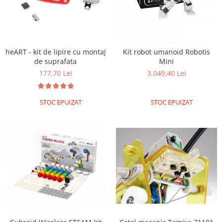
Filamente Speciale
Prusa I3 DIY Kit
Carti
Pentru Incepatori
heART - kit de lipire cu montaj
Kit robot umanoid Robotis
Kituri incepatori Arduino
de suprafata
Mini
Pentru Incepatori
177,70 Lei
3.049,40 Lei
Micro:bit
STOC EPUIZAT
STOC EPUIZAT
Junior Robotics
Carti
Junior Robotics
Lego Education
STEM Education
Ugears
Kit Fun
Kit Roboti
Cadouri