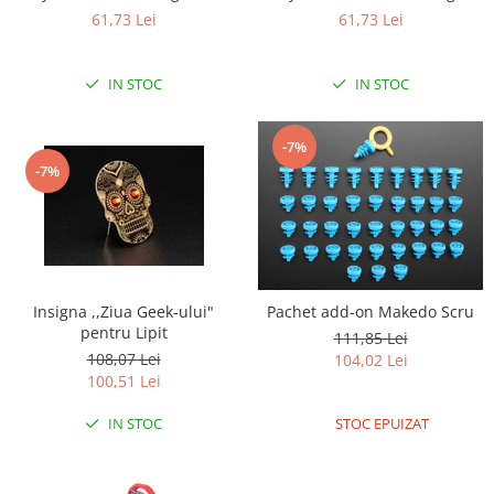
61,73 Lei
61,73 Lei
RS-485
RTC
IN STOC
IN STOC
Telecomenzi
Accesorii
-7%
Accesorii
-7%
Antene
Breadboard
Cabluri
Conectori
Insigna ,,Ziua Geek-ului"
Pachet add-on Makedo Scru
pentru Lipit
Cutii
111,85 Lei
108,07 Lei
104,02 Lei
Sticker
100,51 Lei
Componente
IN STOC
STOC EPUIZAT
Butoane, Tastaturi
Condensatoare