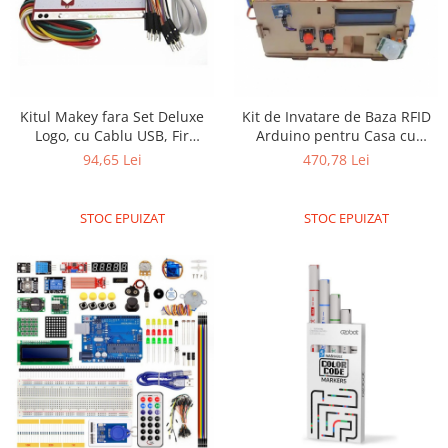
Platforme de dezvoltare
Arduino
Raspberry
.NET
Kitul Makey fara Set Deluxe
Kit de Invatare de Baza RFID
Android
Logo, cu Cablu USB, Fir
Arduino pentru Casa cu
Dupond si Clipsuri Alligator
Blocuri Inteligente
ARM
94,65 Lei
470,78 Lei
pentru Copii, in Cutie de
AVR
Carton
STOC EPUIZAT
STOC EPUIZAT
Espruino
Feather
Flora
FPGA
Intel
Latte Panda
Micro:bit
Nvidia