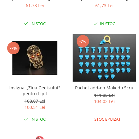
61,73 Lei
61,73 Lei
RS-485
RTC
IN STOC
IN STOC
Telecomenzi
Accesorii
-7%
Accesorii
-7%
Antene
Breadboard
Cabluri
Conectori
Insigna ,,Ziua Geek-ului"
Pachet add-on Makedo Scru
pentru Lipit
Cutii
111,85 Lei
108,07 Lei
104,02 Lei
Sticker
100,51 Lei
Componente
IN STOC
STOC EPUIZAT
Butoane, Tastaturi
Condensatoare