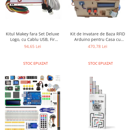
Platforme de dezvoltare
Arduino
Raspberry
.NET
Kitul Makey fara Set Deluxe
Kit de Invatare de Baza RFID
Android
Logo, cu Cablu USB, Fir
Arduino pentru Casa cu
Dupond si Clipsuri Alligator
Blocuri Inteligente
ARM
94,65 Lei
470,78 Lei
pentru Copii, in Cutie de
AVR
Carton
STOC EPUIZAT
STOC EPUIZAT
Espruino
Feather
Flora
FPGA
Intel
Latte Panda
Micro:bit
Nvidia