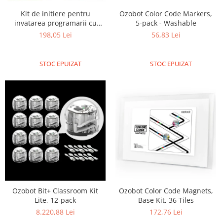
Olinuxino
Kit de initiere pentru
Ozobot Color Code Markers,
invatarea programarii cu
5-pack - Washable
Photon
placa de dezvoltare pentru
198,05 Lei
56,83 Lei
PIC
incepatori in Internet, editia
oficiala Arduino, cu senzor
Platforme de dezvoltare
RFID
STOC EPUIZAT
STOC EPUIZAT
Python
Teensy
Thing
TI
Senzori
Accelerometru
Biometric
Curent
Ozobot Bit+ Classroom Kit
Ozobot Color Code Magnets,
Forta
Lite, 12-pack
Base Kit, 36 Tiles
Giroscop
8.220,88 Lei
172,76 Lei