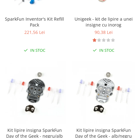
LCD
Module
SparkFun Inventor's Kit Refill
Unigeek - kit de lipire a unei
Adaptoare si convertoare
Pack
insigne cu inorog
ADC
221,56 Lei
90,38 Lei
Audio
IN STOC
IN STOC
CAN
Convertor nivel logic
Convertor USB la serial
Datalogger
LCD
Module
Multiplexor
Radio
Releu
Kit lipire insigna SparkFun
Kit lipire insigna SparkFun
Day of the Geek - negru/alb
Day of the Geek - alb/negru
RS-232