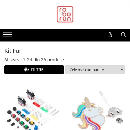
Toate Produsele
Arduino Original
Arduino Compatibil
Raspberry PI
Kit Fun
Raspberry PI
Afiseaza:
1-
24
din
26
produse
Alimentare
FILTRE
Racire
Hat
Accesorii
Audio
Cabluri si Conectori
Camera
Cutii