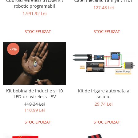
Cubroid Wireless STEAM kit
Catel mecanic Tamiya 71101
robotic programabil
Puzzle mecanic Ugears
127,48 Lei
1.991,92 Lei
Organizator de chei Wunderkey
Constructor foto Mozabrick &
Qbrix
STOC EPUIZAT
STOC EPUIZAT
Puzzle lemn Cluebox
-7%
Jocuri de societate
Mecanice
3D Printer & CNC
Actuator
Altele
Kit bobina de inductie si 10
Kit de irigare automata a
LED-uri wireless - 5V
solului
Driver
119,34 Lei
29,74 Lei
Altele
110,99 Lei
DC
STOC EPUIZAT
STOC EPUIZAT
Servo
Stepper