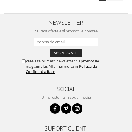
Surse de alimentare
Acumulatori
NEWSLETTER
Alimentatoare
Nu rata ofertele si promotiile noastre
Altele
Baterii
Incarcator
Regulator Step-Down
Vreau sa primesc newsletter cu promotiile
magazinului. Afla mai multe in
Politica de
Regulator Step-Down Step-Up
Confidentialitate
Regulator Step-Up
Solar
SOCIAL
Stabilizator tensiune
Urmareste-ne in social media
Surse de alimentare
Wireless
2.4Ghz
SUPORT CLIENTI
433Mhz