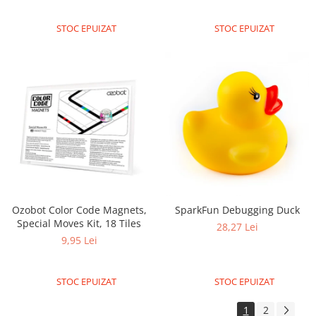
ID
IMU
STOC EPUIZAT
STOC EPUIZAT
Infrarosu
Laser
Lichide
Lumina
Magnetic
PIR
Radar
Sonar
Ozobot Color Code Magnets,
SparkFun Debugging Duck
Sunet
Special Moves Kit, 18 Tiles
28,27 Lei
9,95 Lei
Tensiune
Termocuple
STOC EPUIZAT
STOC EPUIZAT
Video
Vreme
1
2