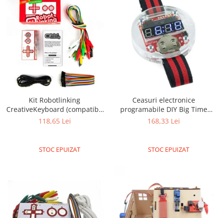
Encoder
Mecanice
Motoare
Micro Metal
Motoare
Motor 25D
Motor 37D
Motoreductor plastic
Kit Robotlinking
Ceasuri electronice
Stepper
CreativeKeyboard (compatibil
programabile DIY Big Time
Makey Makey)
Wearable Devices: (cu baterie
118,65 Lei
168,33 Lei
Sub-Micro
inclusa)
Tamiya
Roti si Senile
STOC EPUIZAT
STOC EPUIZAT
Rulmenti
Sasiu
Servomotoare
Suruburi, Piulite, Conectare