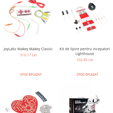
Generale
LED
Microcontrollere AVR
PCB - Placute Circuit
Rezistoare
Creion 3D 3Doodler
Imprimante 3D
JoyLabz Makey Makey Classic
Kit de lipire pentru incepatori
Imprimante 3D
Lighthouse
316,17 Lei
102,85 Lei
3Doodler
Componente
STOC EPUIZAT
STOC EPUIZAT
Componente
Componente E3D
Filament Premium ABS 1.75 mm
Filament Premium ABS 3 mm
Filament Premium PLA 1.75 mm