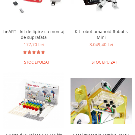
Filamente Speciale
Prusa I3 DIY Kit
Carti
Pentru Incepatori
heART - kit de lipire cu montaj
Kit robot umanoid Robotis
Kituri incepatori Arduino
de suprafata
Mini
Pentru Incepatori
177,70 Lei
3.049,40 Lei
Micro:bit
STOC EPUIZAT
STOC EPUIZAT
Junior Robotics
Carti
Junior Robotics
Lego Education
STEM Education
Ugears
Kit Fun
Kit Roboti
Cadouri