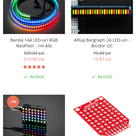
Banda 144 LED-uri RGB
Afisaj Bargraph 24 LED-uri -
NeoPixel - 1m Alb
Bicolor I2C
559,03 Lei
79,43 Lei
519,90 Lei
73,87 Lei
IN STOC
IN STOC
-7%