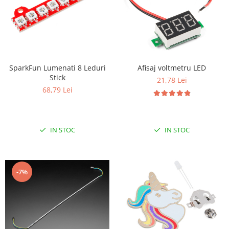
SparkFun Lumenati 8 Leduri
Afisaj voltmetru LED
Stick
21,78 Lei
68,79 Lei
IN STOC
IN STOC
-7%