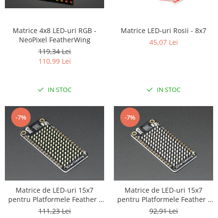
Matrice 4x8 LED-uri RGB -
Matrice LED-uri Rosii - 8x7
NeoPixel FeatherWing
45,07 Lei
119,34 Lei
110,99 Lei
IN STOC
IN STOC
-7%
-7%
Matrice de LED-uri 15x7
Matrice de LED-uri 15x7
pentru Platformele Feather -
pentru Platformele Feather -
Alb
Rosu
111,23 Lei
92,91 Lei