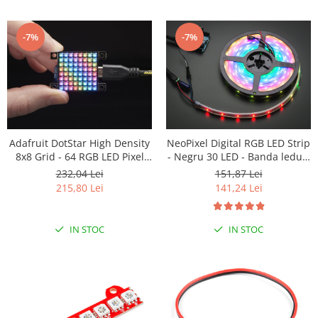
-7%
-7%
Adafruit DotStar High Density
NeoPixel Digital RGB LED Strip
8x8 Grid - 64 RGB LED Pixel
- Negru 30 LED - Banda leduri
Matrix
- 1m
232,04 Lei
151,87 Lei
215,80 Lei
141,24 Lei
IN STOC
IN STOC