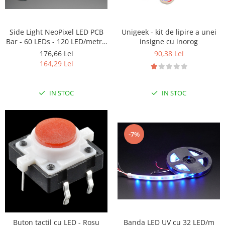
Side Light NeoPixel LED PCB
Unigeek - kit de lipire a unei
Bar - 60 LEDs - 120 LED/metru
insigne cu inorog
- 500mm Long
176,66 Lei
90,38 Lei
164,29 Lei
IN STOC
IN STOC
-7%
Buton tactil cu LED - Rosu
Banda LED UV cu 32 LED/m