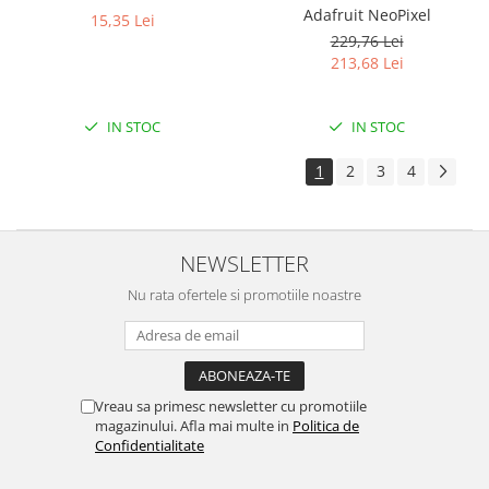
Adafruit NeoPixel
15,35 Lei
229,76 Lei
213,68 Lei
IN STOC
IN STOC
1
2
3
4
NEWSLETTER
Nu rata ofertele si promotiile noastre
Vreau sa primesc newsletter cu promotiile
magazinului. Afla mai multe in
Politica de
Confidentialitate