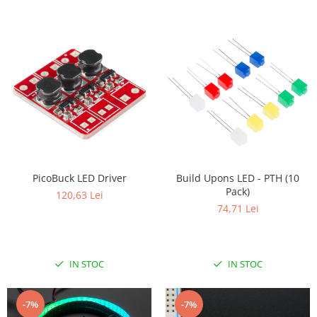
PicoBuck LED Driver
Build Upons LED - PTH (10
Pack)
120,63 Lei
74,71 Lei
IN STOC
IN STOC
-7%
-7%