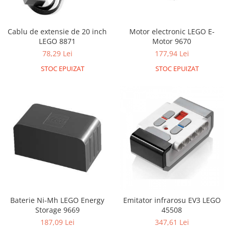
RS-232
Micro:bit
PIR
Motor 25D
Motor 37D
RS-485
Nvidia
Radar
Cablu de extensie de 20 inch
Motor electronic LEGO E-
Motoreductor plastic
LEGO 8871
Motor 9670
RTC
Olinuxino
Sonar
Stepper
78,29 Lei
177,94 Lei
Telecomenzi
Photon
Sunet
Sub-Micro
STOC EPUIZAT
STOC EPUIZAT
PIC
Tensiune
Tamiya
Platforme de dezvoltare
Termocuple
Roti si Senile
Python
Video
Rulmenti
Teensy
Vreme
Sasiu
Thing
Servomotoare
TI
Suruburi, Piulite, Conectare
Baterie Ni-Mh LEGO Energy
Emitator infrarosu EV3 LEGO
Storage 9669
45508
187,09 Lei
347,61 Lei