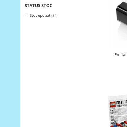
STATUS STOC
RS-485
Stoc epuizat
(34)
RTC
Telecomenzi
Accesorii
Accesorii
Antene
Emitat
Breadboard
Cabluri
Conectori
Cutii
Sticker
Componente
Butoane, Tastaturi
Condensatoare