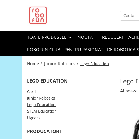
Toate Produsele
Arduino Original
TOATE PRODUSELE
NOUTATI
REDUCERI
ACHI
Arduino Compatibil
Raspberry PI
ROBOFUN CLUB - PENTRU PASIONATII DE ROBOTICA S
Raspberry PI
Home /
Junior Robotics /
Lego Education
Alimentare
Racire
Lego E
LEGO EDUCATION
Hat
Afiseaza:
Carti
Accesorii
Junior Robotics
Lego Education
Audio
STEM Education
Cabluri si Conectori
Ugears
Camera
PRODUCATORI
Cutii