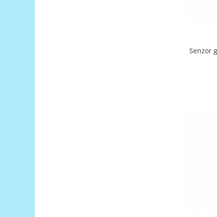
Encoder
Mecanice
Motoare
Micro Metal
Senzor 
Motoare
Motor 25D
Motor 37D
Motoreductor plastic
Stepper
Sub-Micro
Tamiya
Roti si Senile
Rulmenti
Sasiu
Servomotoare
Suruburi, Piulite, Conectare