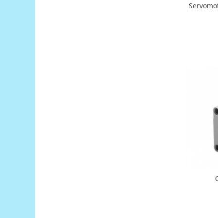
Platforme de dezvoltare
Servomo
Arduino
Raspberry
.NET
Android
ARM
AVR
Espruino
Feather
Flora
FPGA
Intel
Latte Panda
Micro:bit
Nvidia