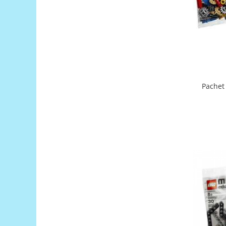
Generale
LED
Microcontrollere AVR
PCB - Placute Circuit
Rezistoare
Creion 3D 3Doodler
Pachet
Imprimante 3D
Imprimante 3D
3Doodler
Componente
Componente
Componente E3D
Filament Premium ABS 1.75 mm
Filament Premium ABS 3 mm
Filament Premium PLA 1.75 mm