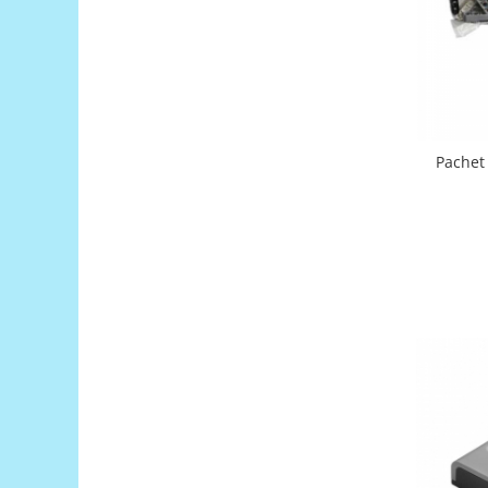
Filamente Speciale
Prusa I3 DIY Kit
Carti
Pentru Incepatori
Kituri incepatori Arduino
Pentru Incepatori
Pachet
Micro:bit
Junior Robotics
Carti
Junior Robotics
Lego Education
STEM Education
Ugears
Kit Fun
Kit Roboti
Cadouri