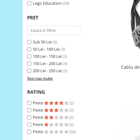
Lego Education
(34)
LCD
Module
PRET
Adaptoare si convertoare
ADC
Sub 50 Lei
(6)
Audio
50 Lei - 100 Lei
(3)
CAN
100 Lei - 150 Lei
(3)
Convertor nivel logic
150 Lei - 200 Lei
(4)
Cablu de
200 Lei - 250 Lei
(3)
Convertor USB la serial
Vezi mai multe
Datalogger
LCD
RATING
Module
Peste
(2)
Multiplexor
Peste
(2)
Peste
(2)
Radio
Peste
(2)
Releu
Peste
(34)
RS-232