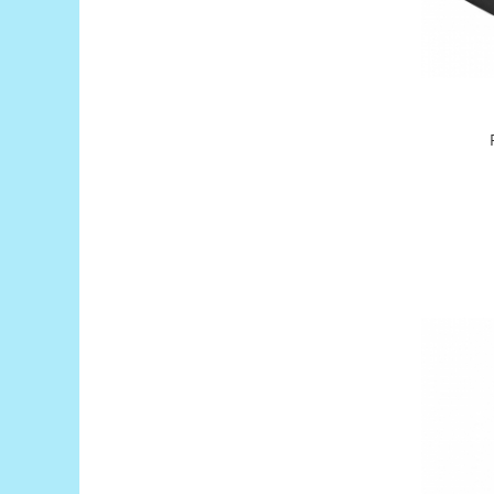
Puzzle mecanic Ugears
Organizator de chei Wunderkey
Constructor foto Mozabrick &
Qbrix
Puzzle lemn Cluebox
Jocuri de societate
Mecanice
3D Printer & CNC
Actuator
Altele
Driver
Altele
DC
Servo
Stepper