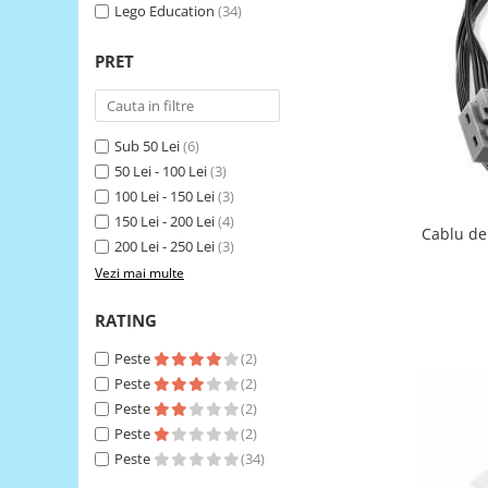
Lego Education
(34)
LCD
Module
PRET
Adaptoare si convertoare
ADC
Sub 50 Lei
(6)
Audio
50 Lei - 100 Lei
(3)
CAN
100 Lei - 150 Lei
(3)
Convertor nivel logic
150 Lei - 200 Lei
(4)
Cablu de
200 Lei - 250 Lei
(3)
Convertor USB la serial
Vezi mai multe
Datalogger
LCD
RATING
Module
Peste
(2)
Multiplexor
Peste
(2)
Peste
(2)
Radio
Peste
(2)
Releu
Peste
(34)
RS-232