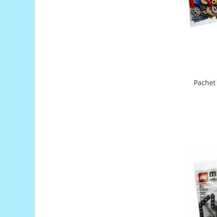
Generale
LED
Microcontrollere AVR
PCB - Placute Circuit
Rezistoare
Creion 3D 3Doodler
Pachet
Imprimante 3D
Imprimante 3D
3Doodler
Componente
Componente
Componente E3D
Filament Premium ABS 1.75 mm
Filament Premium ABS 3 mm
Filament Premium PLA 1.75 mm