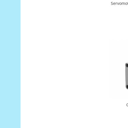
Platforme de dezvoltare
Servomo
Arduino
Raspberry
.NET
Android
ARM
AVR
Espruino
Feather
Flora
FPGA
Intel
Latte Panda
Micro:bit
Nvidia