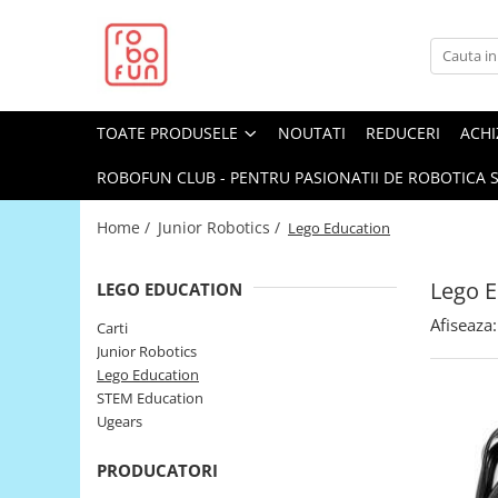
Toate Produsele
Arduino Original
TOATE PRODUSELE
NOUTATI
REDUCERI
ACHI
Arduino Compatibil
Raspberry PI
ROBOFUN CLUB - PENTRU PASIONATII DE ROBOTICA S
Raspberry PI
Home /
Junior Robotics /
Lego Education
Alimentare
Racire
Lego E
LEGO EDUCATION
Hat
Afiseaza:
Carti
Accesorii
Junior Robotics
Lego Education
Audio
STEM Education
Cabluri si Conectori
Ugears
Camera
PRODUCATORI
Cutii