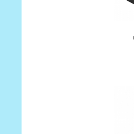
Puzzle mecanic Ugears
Organizator de chei Wunderkey
Constructor foto Mozabrick &
Qbrix
Puzzle lemn Cluebox
Jocuri de societate
Mecanice
3D Printer & CNC
Actuator
Altele
Driver
Altele
DC
Servo
Stepper