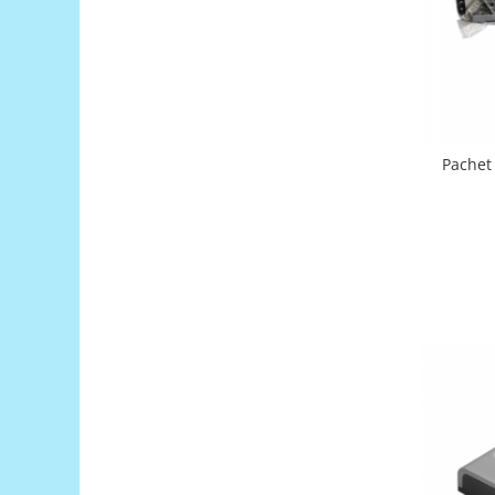
Filamente Speciale
Prusa I3 DIY Kit
Carti
Pentru Incepatori
Kituri incepatori Arduino
Pentru Incepatori
Pachet
Micro:bit
Junior Robotics
Carti
Junior Robotics
Lego Education
STEM Education
Ugears
Kit Fun
Kit Roboti
Cadouri