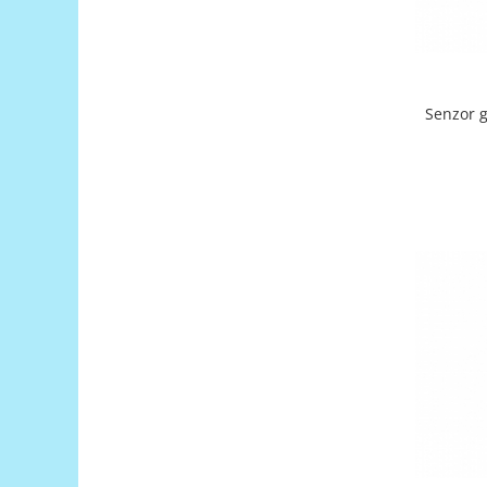
Encoder
Mecanice
Motoare
Micro Metal
Senzor 
Motoare
Motor 25D
Motor 37D
Motoreductor plastic
Stepper
Sub-Micro
Tamiya
Roti si Senile
Rulmenti
Sasiu
Servomotoare
Suruburi, Piulite, Conectare