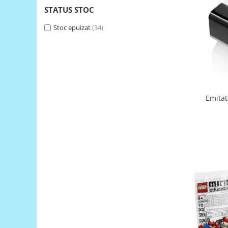
STATUS STOC
RS-485
Stoc epuizat
(34)
RTC
Telecomenzi
Accesorii
Accesorii
Antene
Emitat
Breadboard
Cabluri
Conectori
Cutii
Sticker
Componente
Butoane, Tastaturi
Condensatoare