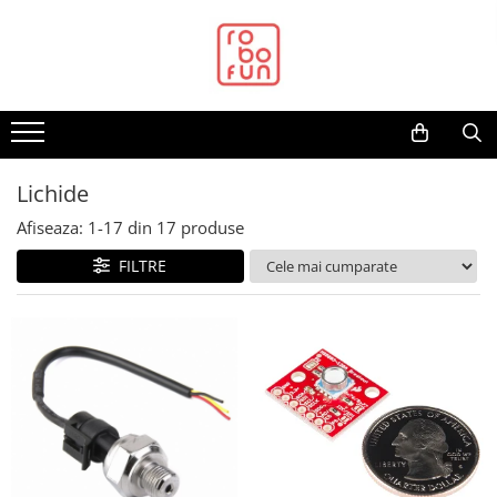
Toate Produsele
Arduino Original
Arduino Compatibil
Raspberry PI
Lichide
Raspberry PI
Afiseaza:
1-
17
din
17
produse
Alimentare
FILTRE
Racire
Hat
Accesorii
Audio
Cabluri si Conectori
Camera
Cutii