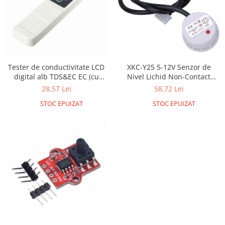
Encoder
Mecanice
Motoare
Micro Metal
Motoare
Tester de conductivitate LCD
XKC-Y25 5-12V Senzor de
Motor 25D
digital alb TDS&EC EC (cu
Nivel Lichid Non-Contact
Motor 37D
baterie)
Inteligent NPN cu cablu de
28,57 Lei
58,72 Lei
50cm
Motoreductor plastic
STOC EPUIZAT
STOC EPUIZAT
Stepper
Sub-Micro
Tamiya
Roti si Senile
Rulmenti
Sasiu
Servomotoare
Suruburi, Piulite, Conectare