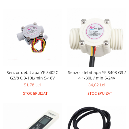
Puzzle mecanic Ugears
Organizator de chei Wunderkey
Constructor foto Mozabrick &
Qbrix
Puzzle lemn Cluebox
Jocuri de societate
Mecanice
3D Printer & CNC
Actuator
Senzor debit apa YF-S402C
Senzor debit apa YF-S403 G3 /
G3/8 0,3-10L/min 5-18V
4 1-30L / min 5-24V
Altele
51,78 Lei
84,62 Lei
Driver
STOC EPUIZAT
STOC EPUIZAT
Altele
DC
Servo
Stepper