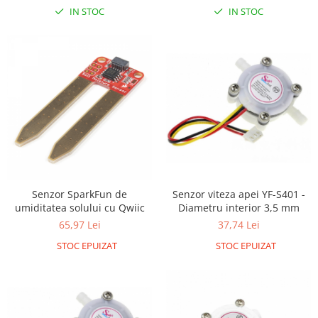
IN STOC
IN STOC
RS-485
RTC
Telecomenzi
Accesorii
Accesorii
Antene
Breadboard
Cabluri
Conectori
Senzor viteza apei YF-S401 -
Senzor SparkFun de
Diametru interior 3,5 mm
umiditatea solului cu Qwiic
Cutii
37,74 Lei
65,97 Lei
Sticker
STOC EPUIZAT
STOC EPUIZAT
Componente
Butoane, Tastaturi
Condensatoare