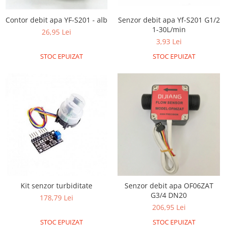
Filamente Speciale
Prusa I3 DIY Kit
Contor debit apa YF-S201 - alb
Senzor debit apa Yf-S201 G1/2
1-30L/min
Carti
26,95 Lei
3,93 Lei
Pentru Incepatori
STOC EPUIZAT
STOC EPUIZAT
Kituri incepatori Arduino
Pentru Incepatori
Micro:bit
Junior Robotics
Carti
Junior Robotics
Lego Education
STEM Education
Ugears
Kit senzor turbiditate
Senzor debit apa OF06ZAT
G3/4 DN20
Kit Fun
178,79 Lei
206,95 Lei
Kit Roboti
Cadouri
STOC EPUIZAT
STOC EPUIZAT