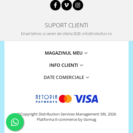
Olinuxino
Photon
SUPORT CLIENTI
PIC
Platforme de dezvoltare
Email tehnic si cereri de oferta B2B: info@robofun.ro
Python
Teensy
MAGAZINUL MEU
Thing
INFO CLIENTI
TI
DATE COMERCIALE
Senzori
Accelerometru
Biometric
Curent
©Copyright Distribution Services Management SRL 2026
Forta
Platforma E-commerce by Gomag
Giroscop