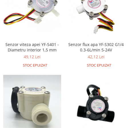
Generale
LED
Microcontrollere AVR
PCB - Placute Circuit
Rezistoare
Senzor viteza apei YF-S401 -
Senzor flux apa YF-S302 G1/4
Creion 3D 3Doodler
Diametru interior 1,5 mm
0.3-6L/min 5-24V
Imprimante 3D
49,12 Lei
42,12 Lei
Imprimante 3D
STOC EPUIZAT
STOC EPUIZAT
3Doodler
Componente
Componente
Componente E3D
Filament Premium ABS 1.75 mm
Filament Premium ABS 3 mm
Filament Premium PLA 1.75 mm