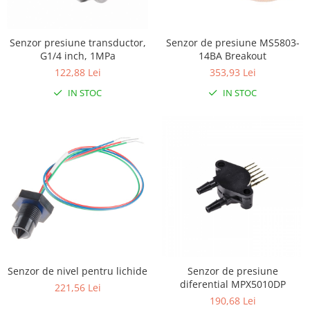
LCD
Module
Senzor presiune transductor,
Senzor de presiune MS5803-
Adaptoare si convertoare
G1/4 inch, 1MPa
14BA Breakout
ADC
122,88 Lei
353,93 Lei
IN STOC
IN STOC
Audio
CAN
Convertor nivel logic
Convertor USB la serial
Datalogger
LCD
Module
Multiplexor
Radio
Senzor de nivel pentru lichide
Senzor de presiune
diferential MPX5010DP
Releu
221,56 Lei
190,68 Lei
RS-232