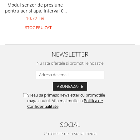
Platforme de dezvoltare
Modul senzor de presiune
Arduino
pentru aer si apa, interval 0-
40KPa, 3.3V-5V
10,72 Lei
Raspberry
STOC EPUIZAT
.NET
Android
ARM
NEWSLETTER
AVR
Nu rata ofertele si promotiile noastre
Espruino
Feather
Flora
Vreau sa primesc newsletter cu promotiile
FPGA
magazinului. Afla mai multe in
Politica de
Confidentialitate
Intel
Latte Panda
SOCIAL
Micro:bit
Urmareste-ne in social media
Nvidia