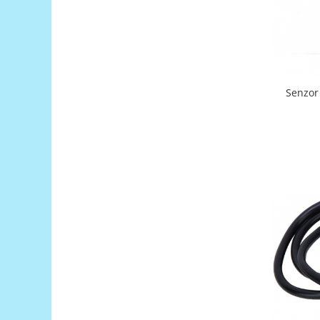
Puzzle mecanic Ugears
Organizator de chei Wunderkey
Constructor foto Mozabrick &
Qbrix
Senzor
Puzzle lemn Cluebox
Jocuri de societate
Mecanice
3D Printer & CNC
Actuator
Altele
Driver
Altele
DC
Servo
Stepper