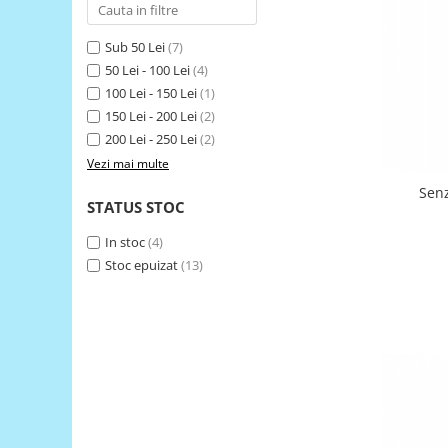
RS-485
Sub 50 Lei
(7)
RTC
50 Lei - 100 Lei
(4)
Telecomenzi
100 Lei - 150 Lei
(1)
150 Lei - 200 Lei
(2)
Accesorii
200 Lei - 250 Lei
(2)
Accesorii
Vezi mai multe
Antene
Senz
STATUS STOC
Breadboard
Cabluri
In stoc
(4)
Stoc epuizat
(13)
Conectori
Cutii
Sticker
Componente
Butoane, Tastaturi
Condensatoare