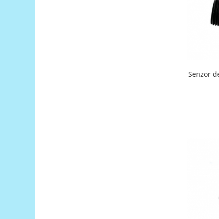
Filamente Speciale
Prusa I3 DIY Kit
Carti
Pentru Incepatori
Kituri incepatori Arduino
Pentru Incepatori
Senzor d
Micro:bit
Junior Robotics
Carti
Junior Robotics
Lego Education
STEM Education
Ugears
Kit Fun
Kit Roboti
Cadouri