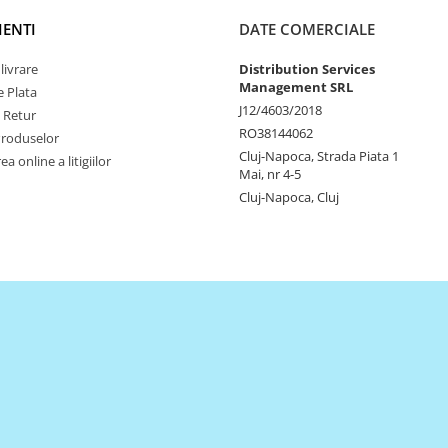
IENTI
DATE COMERCIALE
livrare
Distribution Services
Management SRL
 Plata
J12/4603/2018
e Retur
RO38144062
Produselor
Cluj-Napoca, Strada Piata 1
a online a litigiilor
Mai, nr 4-5
Cluj-Napoca, Cluj