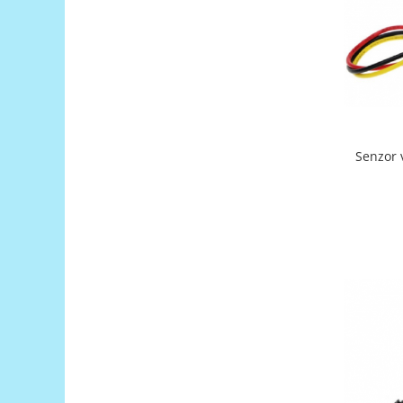
Generale
LED
Microcontrollere AVR
PCB - Placute Circuit
Rezistoare
Creion 3D 3Doodler
Senzor 
Imprimante 3D
Imprimante 3D
3Doodler
Componente
Componente
Componente E3D
Filament Premium ABS 1.75 mm
Filament Premium ABS 3 mm
Filament Premium PLA 1.75 mm