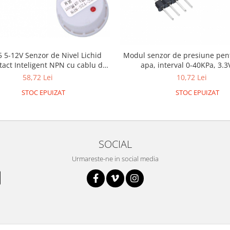
 5-12V Senzor de Nivel Lichid
Modul senzor de presiune pent
act Inteligent NPN cu cablu de
apa, interval 0-40KPa, 3.3
50cm
58,72 Lei
10,72 Lei
STOC EPUIZAT
STOC EPUIZAT
SOCIAL
Urmareste-ne in social media