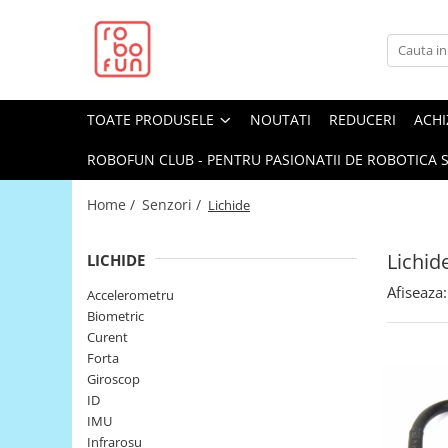
Toate Produsele
Arduino Original
TOATE PRODUSELE
NOUTATI
REDUCERI
ACHI
Arduino Compatibil
Raspberry PI
ROBOFUN CLUB - PENTRU PASIONATII DE ROBOTICA S
Raspberry PI
Home /
Senzori /
Lichide
Alimentare
Racire
Lichid
LICHIDE
Hat
Afiseaza:
Accelerometru
Accesorii
Biometric
Curent
Audio
Forta
Cabluri si Conectori
Giroscop
ID
Camera
IMU
Cutii
Infrarosu