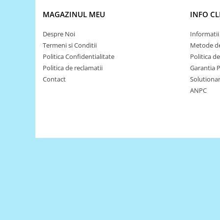
Platforme de dezvoltare
MAGAZINUL MEU
INFO CL
Arduino
Raspberry
Despre Noi
Informatii 
Termeni si Conditii
Metode de
.NET
Politica Confidentialitate
Politica d
Android
Politica de reclamatii
Garantia 
ARM
Contact
Solutionare
ANPC
AVR
Espruino
Feather
Flora
FPGA
Intel
Latte Panda
Micro:bit
Nvidia