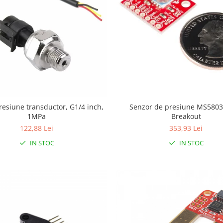
resiune transductor, G1/4 inch,
Senzor de presiune MS5803-14BA
1MPa
Breakout
122,88 Lei
353,93 Lei
IN STOC
IN STOC