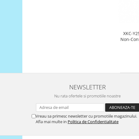
Encoder
Mecanice
Motoare
Micro Metal
XKC-Y25
Motoare
Non-Cont
Motor 25D
Motor 37D
Motoreductor plastic
Stepper
Sub-Micro
Tamiya
NEWSLETTER
Roti si Senile
Nu rata ofertele si promotiile noastre
Rulmenti
Sasiu
Vreau sa primesc newsletter cu promotiile magazinului.
Afla mai multe in
Politica de Confidentialitate
Servomotoare
Suruburi, Piulite, Conectare