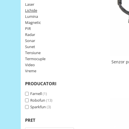
Laser
LCD
Lichide
Module
Lumina
Adaptoare si convertoare
Magnetic
PIR
ADC
Radar
Audio
Sonar
Sunet
CAN
Tensiune
Convertor nivel logic
Termocuple
Senzor p
Video
Convertor USB la serial
Vreme
Datalogger
PRODUCATORI
LCD
Module
Farnell
(1)
Robofun
(13)
Multiplexor
Sparkfun
(3)
Radio
Releu
PRET
RS-232