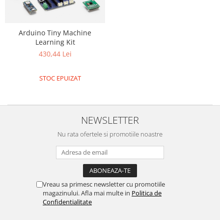
Filamente Speciale
Prusa I3 DIY Kit
Carti
Arduino Tiny Machine
Learning Kit
Pentru Incepatori
430,44 Lei
Kituri incepatori Arduino
Pentru Incepatori
STOC EPUIZAT
Micro:bit
Junior Robotics
Carti
NEWSLETTER
Junior Robotics
Nu rata ofertele si promotiile noastre
Lego Education
STEM Education
Ugears
Vreau sa primesc newsletter cu promotiile
Kit Fun
magazinului. Afla mai multe in
Politica de
Confidentialitate
Kit Roboti
Cadouri