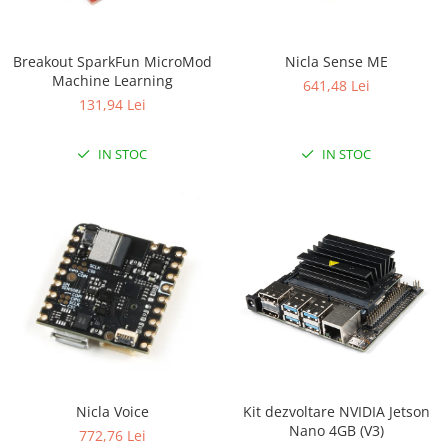
LCD
Module
Breakout SparkFun MicroMod
Nicla Sense ME
Adaptoare si convertoare
Machine Learning
641,48 Lei
ADC
131,94 Lei
Audio
IN STOC
IN STOC
CAN
Convertor nivel logic
Convertor USB la serial
Datalogger
LCD
Module
Multiplexor
Radio
Nicla Voice
Kit dezvoltare NVIDIA Jetson
Releu
Nano 4GB (V3)
772,76 Lei
RS-232