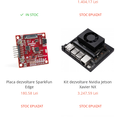
1.404,17 Lei
RS-485
IN STOC
STOC EPUIZAT
RTC
Telecomenzi
Accesorii
Accesorii
Antene
Breadboard
Cabluri
Conectori
Cutii
Placa dezvoltare SparkFun
Kit dezvoltare Nvidia Jetson
Edge
Xavier NX
Sticker
180,58 Lei
3.247,59 Lei
Componente
Butoane, Tastaturi
STOC EPUIZAT
STOC EPUIZAT
Condensatoare