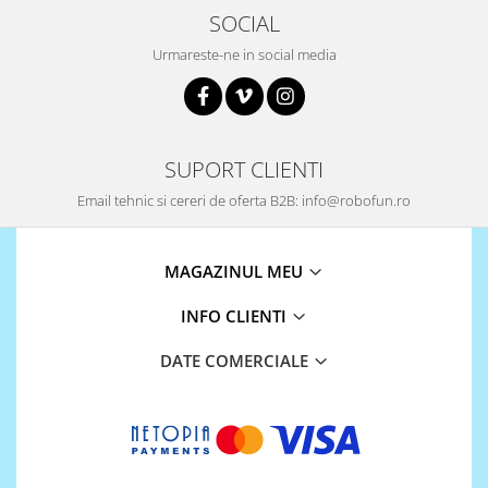
SOCIAL
Puzzle mecanic Ugears
Urmareste-ne in social media
Organizator de chei Wunderkey
Constructor foto Mozabrick &
Qbrix
Puzzle lemn Cluebox
SUPORT CLIENTI
Jocuri de societate
Email tehnic si cereri de oferta B2B: info@robofun.ro
Mecanice
3D Printer & CNC
MAGAZINUL MEU
Actuator
Altele
INFO CLIENTI
Driver
DATE COMERCIALE
Altele
DC
Servo
Stepper