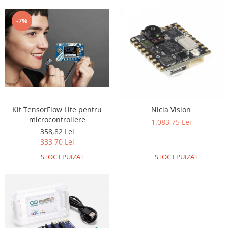
Generale
LED
-7%
Microcontrollere AVR
PCB - Placute Circuit
Rezistoare
Creion 3D 3Doodler
Imprimante 3D
Imprimante 3D
Kit TensorFlow Lite pentru
Nicla Vision
microcontrollere
1.083,75 Lei
3Doodler
358,82 Lei
Componente
333,70 Lei
Componente
STOC EPUIZAT
STOC EPUIZAT
Componente E3D
Filament Premium ABS 1.75 mm
Filament Premium ABS 3 mm
Filament Premium PLA 1.75 mm