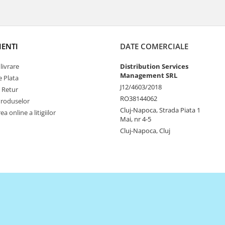
IENTI
DATE COMERCIALE
livrare
Distribution Services
Management SRL
 Plata
J12/4603/2018
e Retur
RO38144062
Produselor
Cluj-Napoca, Strada Piata 1
a online a litigiilor
Mai, nr 4-5
Cluj-Napoca, Cluj