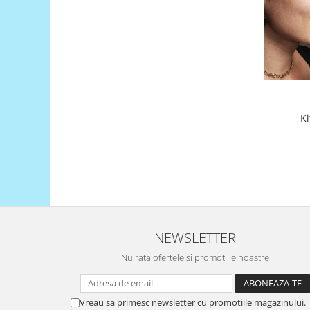
Generale
LED
Microcontrollere AVR
PCB - Placute Circuit
Rezistoare
Creion 3D 3Doodler
Ki
Imprimante 3D
Imprimante 3D
3Doodler
Componente
Componente
Componente E3D
NEWSLETTER
Filament Premium ABS 1.75 mm
Nu rata ofertele si promotiile noastre
Filament Premium ABS 3 mm
Filament Premium PLA 1.75 mm
Vreau sa primesc newsletter cu promotiile magazinului.