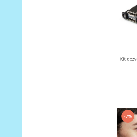
RS-485
RTC
Telecomenzi
Accesorii
Accesorii
Antene
Kit dez
Breadboard
Cabluri
Conectori
Cutii
Sticker
Componente
-7%
Butoane, Tastaturi
Condensatoare