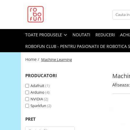
Toate Produsele
Arduino Original
TOATE PRODUSELE
NOUTATI
REDUCERI
ACHI
Arduino Compatibil
Raspberry PI
ROBOFUN CLUB - PENTRU PASIONATII DE ROBOTICA S
Raspberry PI
Home /
Machine Learning
Alimentare
Racire
Machi
PRODUCATORI
Hat
Afiseaza:
Adafruit
(1)
Accesorii
Arduino
(4)
Audio
NVIDIA
(2)
Sparkfun
(2)
Cabluri si Conectori
Camera
PRET
Cutii