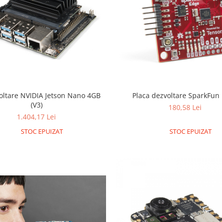
voltare NVIDIA Jetson Nano 4GB
Placa dezvoltare SparkFun
(V3)
180,58 Lei
1.404,17 Lei
STOC EPUIZAT
STOC EPUIZAT