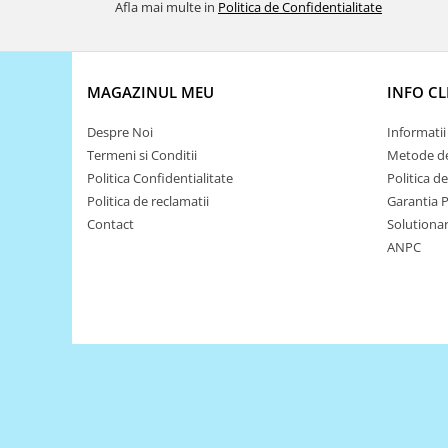
Filamente Speciale
Afla mai multe in
Politica de Confidentialitate
Prusa I3 DIY Kit
Carti
Pentru Incepatori
MAGAZINUL MEU
INFO CL
Kituri incepatori Arduino
Despre Noi
Informatii 
Pentru Incepatori
Termeni si Conditii
Metode de
Micro:bit
Politica Confidentialitate
Politica d
Politica de reclamatii
Garantia 
Junior Robotics
Contact
Solutionare
Carti
ANPC
Junior Robotics
Lego Education
STEM Education
Ugears
Kit Fun
Kit Roboti
Cadouri