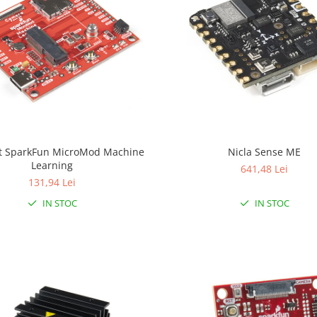
t SparkFun MicroMod Machine
Nicla Sense ME
Learning
641,48 Lei
131,94 Lei
IN STOC
IN STOC