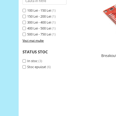
LCD
100 Lei - 150 Lei
(1)
Module
150 Lei - 200 Lei
(1)
Adaptoare si convertoare
300 Lei - 400 Lei
(1)
ADC
400 Lei - 500 Lei
(1)
500 Lei - 750 Lei
(1)
Audio
Vezi mai multe
CAN
Convertor nivel logic
STATUS STOC
Breakou
Convertor USB la serial
In stoc
(3)
Stoc epuizat
(6)
Datalogger
LCD
Module
Multiplexor
Radio
Releu
RS-232