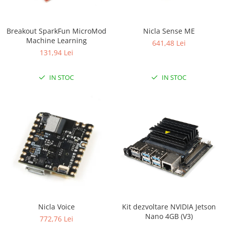
RS-232
Micro:bit
PIR
Motor 25D
Motor 37D
RS-485
Nvidia
Radar
Breakout SparkFun MicroMod
Nicla Sense ME
Motoreductor plastic
Machine Learning
RTC
Olinuxino
Sonar
641,48 Lei
Stepper
131,94 Lei
Telecomenzi
Photon
Sunet
Sub-Micro
PIC
Tensiune
Tamiya
IN STOC
IN STOC
Platforme de dezvoltare
Termocuple
Roti si Senile
Python
Video
Rulmenti
Teensy
Vreme
Sasiu
Thing
Servomotoare
TI
Suruburi, Piulite, Conectare
Nicla Voice
Kit dezvoltare NVIDIA Jetson
Nano 4GB (V3)
772,76 Lei