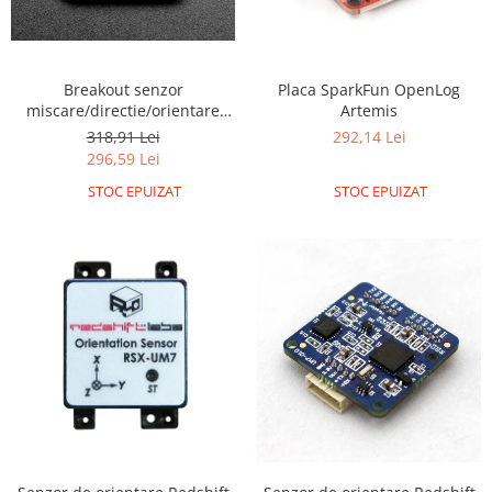
Breakout senzor
Placa SparkFun OpenLog
miscare/directie/orientare
Artemis
Adafruit 9-DOF LSM9DS1
318,91 Lei
292,14 Lei
296,59 Lei
STOC EPUIZAT
STOC EPUIZAT