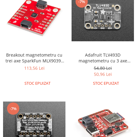
-7%
Breakout magnetometru cu
Adafruit TLV493D
trei axe SparkFun MLX90393
magnetometru cu 3 axe
(Qwiic)
Stemma Qwiic
113,56 Lei
54,80 Lei
50,96 Lei
STOC EPUIZAT
STOC EPUIZAT
-7%