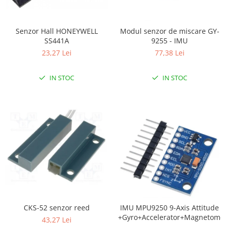
RS-232
Micro:bit
PIR
Motor 25D
Motor 37D
RS-485
Nvidia
Radar
Senzor Hall HONEYWELL
Modul senzor de miscare GY-
Motoreductor plastic
SS441A
9255 - IMU
RTC
Olinuxino
Sonar
Stepper
23,27 Lei
77,38 Lei
Telecomenzi
Photon
Sunet
Sub-Micro
PIC
Tensiune
Tamiya
IN STOC
IN STOC
Platforme de dezvoltare
Termocuple
Roti si Senile
Python
Video
Rulmenti
Teensy
Vreme
Sasiu
Thing
Servomotoare
TI
Suruburi, Piulite, Conectare
CKS-52 senzor reed
IMU MPU9250 9-Axis Attitude
+Gyro+Accelerator+Magnetome
43,27 Lei