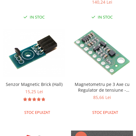
140,24 Lei
IN STOC
IN STOC
Senzor Magnetic Brick (Hall)
Magnetometru pe 3 Axe cu
Regulator de tensiune -
15,25 Lei
LIS3MDL
85,66 Lei
STOC EPUIZAT
STOC EPUIZAT