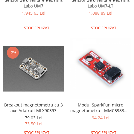
Senzor de orientare Redshift
Senzor de orientare Redshift
Labs UM7-LT
Labs UM7
1.088,89 Lei
1.945,63 Lei
STOC EPUIZAT
STOC EPUIZAT
-7%
Breakout magnetometru cu 3
Modul SparkFun micro
axe Adafruit MLX90393
magnetometru - MMC5983MA
(Qwiic)
79,03 Lei
94,24 Lei
73,50 Lei
STOC EPUIZAT
STOC EPUIZAT