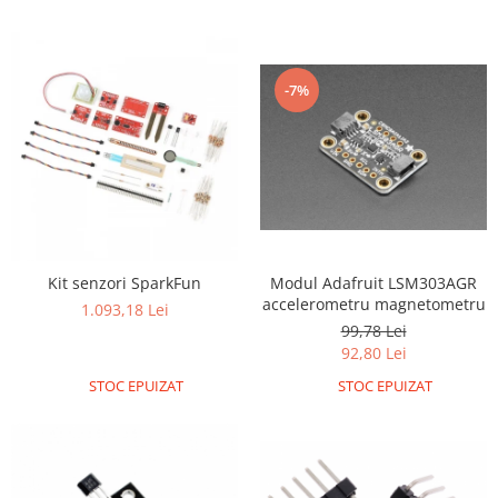
-7%
Modul Adafruit LSM303AGR
Kit senzori SparkFun
accelerometru magnetometru
1.093,18 Lei
99,78 Lei
92,80 Lei
STOC EPUIZAT
STOC EPUIZAT