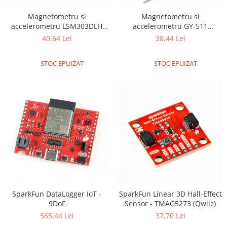
Magnetometru si
Magnetometru si
accelerometru GY-511
accelerometru LSM303DLH
LSM303DLHC
GY-51
38,44 Lei
40,64 Lei
STOC EPUIZAT
STOC EPUIZAT
SparkFun DataLogger IoT -
SparkFun Linear 3D Hall-Effect
9DoF
Sensor - TMAG5273 (Qwiic)
565,44 Lei
37,70 Lei