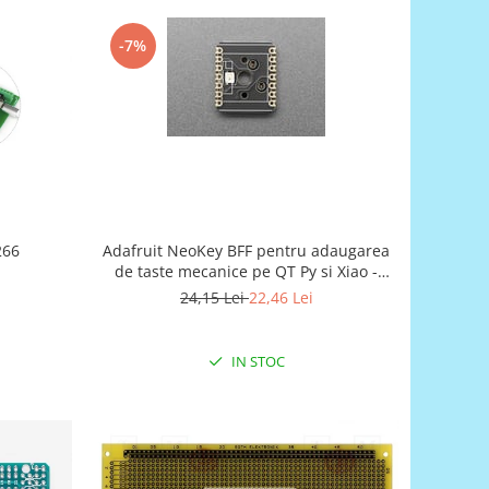
-7%
266
Adafruit NeoKey BFF pentru adaugarea
de taste mecanice pe QT Py si Xiao -
Compatibil cu intrerupatoarele MX
24,15 Lei
22,46 Lei
IN STOC