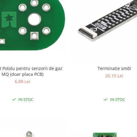
 Pololu pentru senzorii de gaz
Terminatie smôl
MQ (doar placa PCB)
20,15 Lei
6,89 Lei
IN STOC
IN STOC