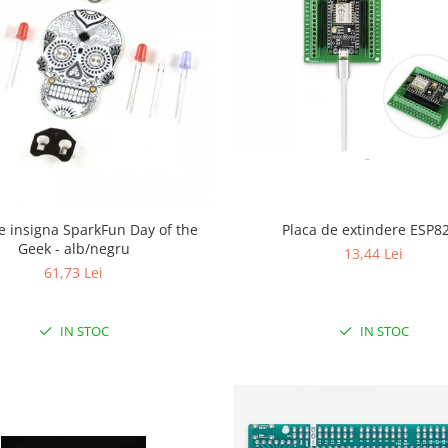
Placa de extindere ESP8
ire insigna SparkFun Day of the
Geek - alb/negru
13,44 Lei
61,73 Lei
IN STOC
IN STOC