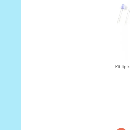
Generale
LED
Microcontrollere AVR
PCB - Placute Circuit
Rezistoare
Creion 3D 3Doodler
Imprimante 3D
Imprimante 3D
Kit lip
3Doodler
Componente
Componente
Componente E3D
Filament Premium ABS 1.75 mm
Filament Premium ABS 3 mm
Filament Premium PLA 1.75 mm