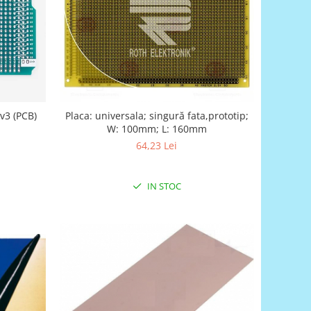
v3 (PCB)
Placa: universala; singură fata,prototip;
W: 100mm; L: 160mm
64,23 Lei
IN STOC