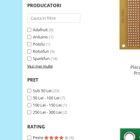
LCD
PRODUCATORI
Module
Adaptoare si convertoare
Adafruit
(6)
ADC
Arduino
(1)
Audio
Pololu
(1)
Robofun
(6)
CAN
Sparkfun
(14)
Convertor nivel logic
Vezi mai multe
Plac
Convertor USB la serial
Pr
PRET
Datalogger
LCD
Sub 50 Lei
(23)
50 Lei - 100 Lei
(7)
Module
100 Lei - 150 Lei
(1)
Multiplexor
250 Lei - 300 Lei
(2)
Radio
RATING
Releu
Peste
(4)
RS-232