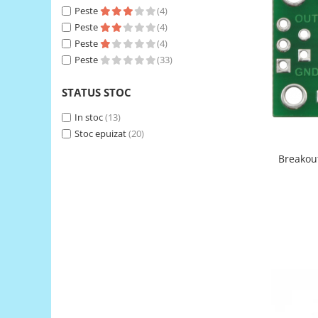
Peste
(4)
RS-485
Peste
(4)
RTC
Peste
(4)
Peste
(33)
Telecomenzi
Accesorii
STATUS STOC
Accesorii
In stoc
(13)
Antene
Stoc epuizat
(20)
Breadboard
Breakout
Cabluri
Conectori
Cutii
Sticker
Componente
Butoane, Tastaturi
Condensatoare