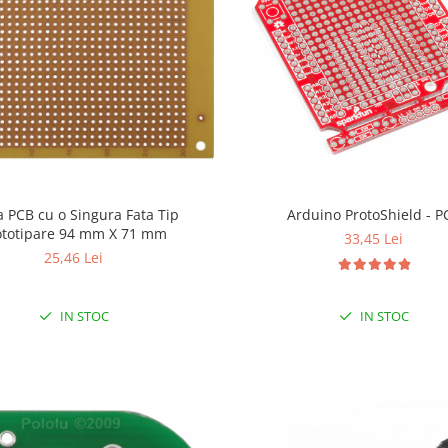
a PCB cu o Singura Fata Tip
Arduino Prot
ototipare 94 mm X 71 mm
33,45 Lei
25,46 Lei
IN STOC
IN STOC