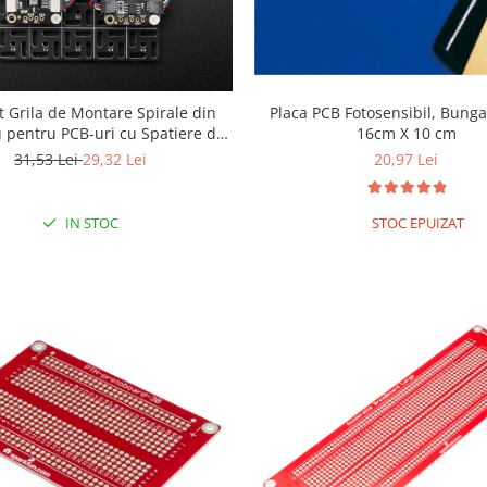
t Grila de Montare Spirale din
Placa PCB Fotosensibil, Bunga
 pentru PCB-uri cu Spatiere de
16cm X 10 cm
0.1 inch - 5x5
31,53 Lei
29,32 Lei
20,97 Lei
IN STOC
STOC EPUIZAT