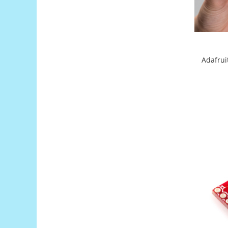
Platforme de dezvoltare
Arduino
Raspberry
.NET
Adafrui
Android
ARM
AVR
Espruino
Feather
Flora
FPGA
Intel
Latte Panda
Micro:bit
Nvidia