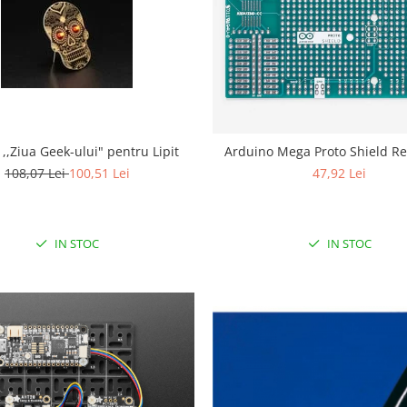
 ,,Ziua Geek-ului" pentru Lipit
Arduino Mega Proto Shield Re
108,07 Lei
100,51 Lei
47,92 Lei
IN STOC
IN STOC