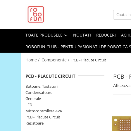
Toate Produsele
Arduino Original
TOATE PRODUSELE
NOUTATI
REDUCERI
ACHI
Arduino Compatibil
Raspberry PI
ROBOFUN CLUB - PENTRU PASIONATII DE ROBOTICA S
Raspberry PI
Home /
Componente /
PCB - Placute Circuit
Alimentare
Racire
PCB - 
PCB - PLACUTE CIRCUIT
Hat
Afiseaza:
Butoane, Tastaturi
Accesorii
Condensatoare
Generale
Audio
LED
Cabluri si Conectori
Microcontrollere AVR
PCB - Placute Circuit
Camera
Rezistoare
Cutii