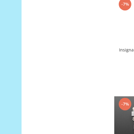
Filamente Speciale
-7%
Prusa I3 DIY Kit
Carti
Pentru Incepatori
Kituri incepatori Arduino
Pentru Incepatori
Insigna
Micro:bit
Junior Robotics
Carti
Junior Robotics
Lego Education
STEM Education
-7%
Ugears
Kit Fun
Kit Roboti
Cadouri