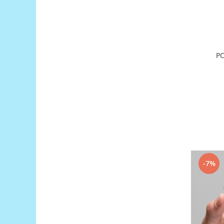
Encoder
Mecanice
Motoare
Micro Metal
PC
Motoare
Motor 25D
Motor 37D
Motoreductor plastic
Stepper
Sub-Micro
Tamiya
Roti si Senile
-7%
Rulmenti
Sasiu
Servomotoare
Suruburi, Piulite, Conectare