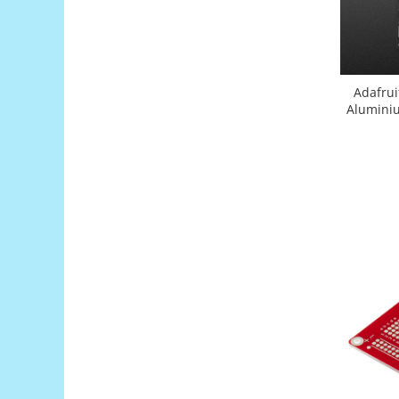
Puzzle mecanic Ugears
Organizator de chei Wunderkey
Constructor foto Mozabrick &
Qbrix
Adafrui
Aluminiu
Puzzle lemn Cluebox
Jocuri de societate
Mecanice
3D Printer & CNC
Actuator
Altele
Driver
Altele
DC
Servo
Stepper