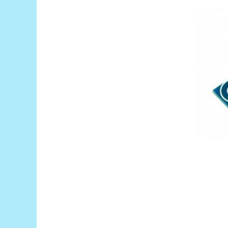
Puzzle mecanic Ugears
Organizator de chei Wunderkey
Constructor foto Mozabrick &
Qbrix
Puzzle lemn Cluebox
Jocuri de societate
Mecanice
3D Printer & CNC
Actuator
Altele
Driver
Altele
DC
Servo
Stepper