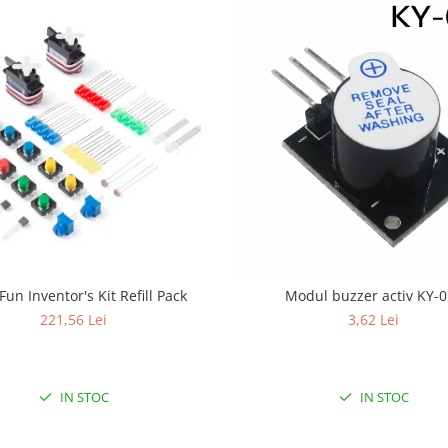
un Inventor's Kit Refill Pack
Modul buzzer activ KY-
221,56 Lei
3,62 Lei
IN STOC
IN STOC