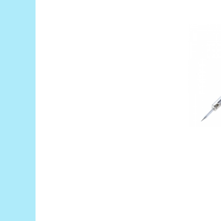
Platforme de dezvoltare
Arduino
Raspberry
.NET
Android
ARM
AVR
Espruino
Feather
Flora
FPGA
Intel
Latte Panda
Micro:bit
Nvidia