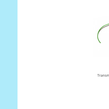
Encoder
Mecanice
Motoare
Micro Metal
Motoare
Motor 25D
Motor 37D
Motoreductor plastic
Stepper
Sub-Micro
Tamiya
Roti si Senile
Transm
Rulmenti
Sasiu
Servomotoare
Suruburi, Piulite, Conectare