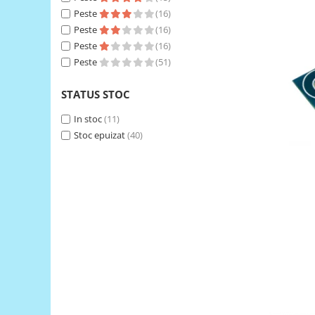
Peste
(16)
RS-485
Peste
(16)
RTC
Peste
(16)
Peste
(51)
Telecomenzi
Accesorii
STATUS STOC
Accesorii
In stoc
(11)
Antene
Stoc epuizat
(40)
Breadboard
Cabluri
Conectori
Cutii
Sticker
Componente
Butoane, Tastaturi
Condensatoare