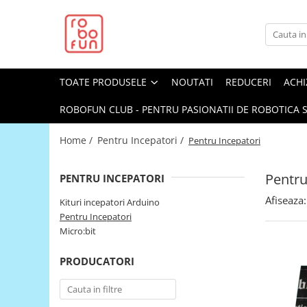
Toate Produsele
Arduino Original
TOATE PRODUSELE
NOUTATI
REDUCERI
ACHI
Arduino Compatibil
Raspberry PI
ROBOFUN CLUB - PENTRU PASIONATII DE ROBOTICA S
Raspberry PI
Home /
Pentru Incepatori /
Pentru Incepatori
Alimentare
Racire
Pentru
PENTRU INCEPATORI
Hat
Afiseaza:
Kituri incepatori Arduino
Accesorii
Pentru Incepatori
Micro:bit
Audio
Cabluri si Conectori
PRODUCATORI
Camera
Cutii