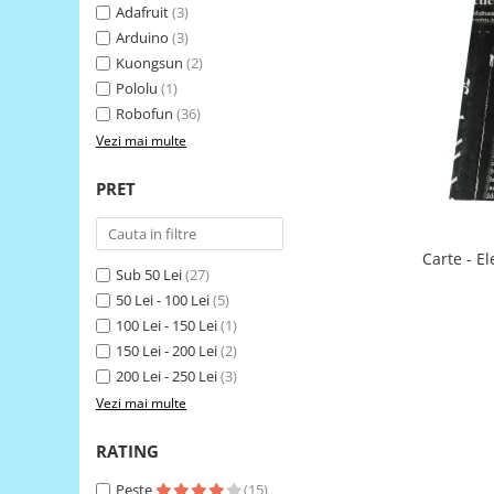
Adafruit
(3)
LCD
Arduino
(3)
Module
Kuongsun
(2)
Adaptoare si convertoare
Pololu
(1)
Robofun
(36)
ADC
Vezi mai multe
Audio
CAN
PRET
Convertor nivel logic
Convertor USB la serial
Carte - E
Sub 50 Lei
(27)
Datalogger
50 Lei - 100 Lei
(5)
LCD
100 Lei - 150 Lei
(1)
150 Lei - 200 Lei
(2)
Module
200 Lei - 250 Lei
(3)
Multiplexor
Vezi mai multe
Radio
RATING
Releu
Peste
(15)
RS-232