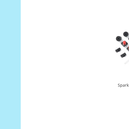
Filamente Speciale
Prusa I3 DIY Kit
Carti
Pentru Incepatori
Kituri incepatori Arduino
Pentru Incepatori
Micro:bit
Junior Robotics
Carti
Junior Robotics
SparkF
Lego Education
STEM Education
Ugears
Kit Fun
Kit Roboti
Cadouri