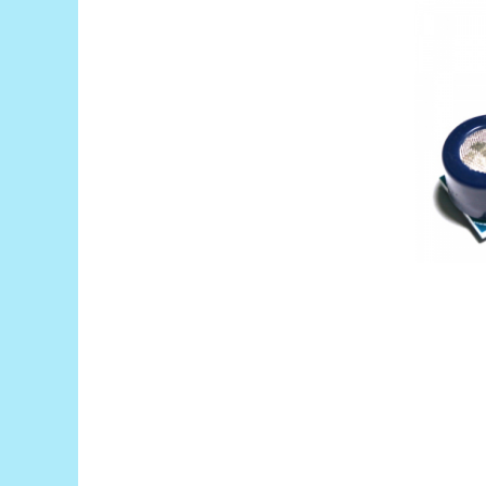
Generale
LED
Microcontrollere AVR
PCB - Placute Circuit
Rezistoare
Creion 3D 3Doodler
Imprimante 3D
Imprimante 3D
3Doodler
Componente
Componente
Componente E3D
Filament Premium ABS 1.75 mm
Filament Premium ABS 3 mm
Filament Premium PLA 1.75 mm