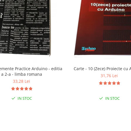
lemente Practice Arduino - editia
Carte - 10 (Zece) Proiecte cu
a 2-a - limba romana
31,76 Lei
33,28 Lei
IN STOC
IN STOC