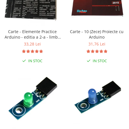
LCD
Module
Adaptoare si convertoare
ADC
Carte - 10 (Zece) Proiecte cu
Carte - Elemente Practice
Arduino
Arduino - editia a 2-a - limba
Audio
romana
31,76 Lei
33,28 Lei
CAN
Convertor nivel logic
IN STOC
IN STOC
Convertor USB la serial
Datalogger
LCD
Module
Multiplexor
Radio
Releu
RS-232