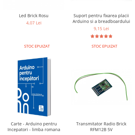
Encoder
Mecanice
Led Brick Rosu
Suport pentru fixarea placii
Motoare
Arduino si a breadboardului
4,07 Lei
Micro Metal
9,15 Lei
Motoare
Motor 25D
STOC EPUIZAT
STOC EPUIZAT
Motor 37D
Motoreductor plastic
Stepper
Sub-Micro
Tamiya
Roti si Senile
Rulmenti
Sasiu
Servomotoare
Transmitator Radio Brick
Carte - Arduino pentru
Suruburi, Piulite, Conectare
RFM12B 5V
Incepatori - limba romana