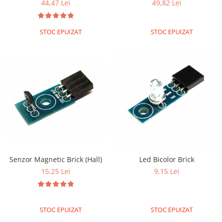
49,82 Lei
44,47 Lei
Platforme de dezvoltare
Arduino
STOC EPUIZAT
STOC EPUIZAT
Raspberry
.NET
Android
ARM
AVR
Espruino
Feather
Flora
FPGA
Senzor Magnetic Brick (Hall)
Led Bicolor Brick
Intel
15,25 Lei
9,15 Lei
Latte Panda
Micro:bit
STOC EPUIZAT
STOC EPUIZAT
Nvidia