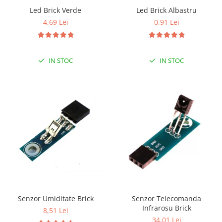
Led Brick Albastru
Led Brick Verde
RS-485
0,91 Lei
4,69 Lei
RTC
Telecomenzi
Accesorii
IN STOC
IN STOC
Accesorii
Antene
Breadboard
Cabluri
Conectori
Cutii
Sticker
Componente
Butoane, Tastaturi
Senzor Umiditate Brick
Senzor Telecomanda
Infrarosu Brick
Condensatoare
8,51 Lei
34,01 Lei