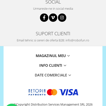
SOCIAL
868Mhz
Urmareste-ne in social media
Antene si Cabluri
Bluetooth
GSM
SUPORT CLIENTI
LoRa
Email tehnic si cereri de oferta B2B: info@robofun.ro
Wifi
Wireless
MAGAZINUL MEU
Xbee
E-Textil
INFO CLIENTI
IOT -Internet of Things-
DATE COMERCIALE
GPS
Machine Learning
Retrase
Shield
Unelte si Instrumente
©Copyright Distribution Services Management SRL 2026