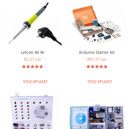
Olinuxino
Photon
PIC
Platforme de dezvoltare
Python
Teensy
Arduino Starter kit
Letcon 40 W
891,57 Lei
92,27 Lei
Thing
TI
Senzori
STOC EPUIZAT
STOC EPUIZAT
Accelerometru
Biometric
Curent
Forta
Giroscop