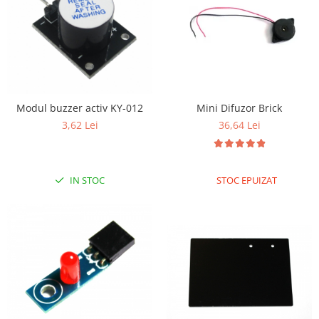
Puzzle mecanic Ugears
Organizator de chei Wunderkey
Constructor foto Mozabrick &
Qbrix
Puzzle lemn Cluebox
Mini Difuzor Brick
Modul buzzer activ KY-012
Jocuri de societate
36,64 Lei
3,62 Lei
Mecanice
3D Printer & CNC
Actuator
STOC EPUIZAT
IN STOC
Altele
Driver
Altele
DC
Servo
Stepper