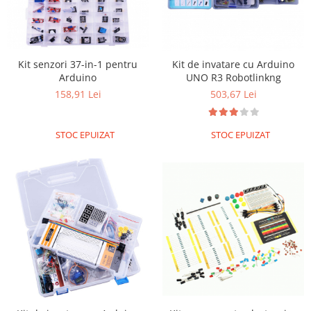
ID
IMU
Infrarosu
Kit senzori 37-in-1 pentru
Kit de invatare cu Arduino
Laser
Arduino
UNO R3 Robotlinkng
Lichide
158,91 Lei
503,67 Lei
Lumina
Magnetic
STOC EPUIZAT
STOC EPUIZAT
PIR
Radar
Sonar
Sunet
Tensiune
Termocuple
Video
Vreme