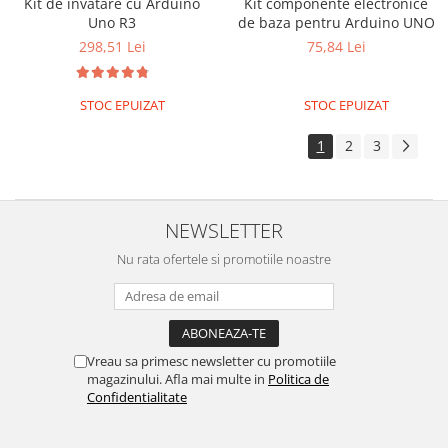
Kit de invatare cu Arduino
Kit componente electronice
Surse de alimentare
Uno R3
de baza pentru Arduino UNO
Acumulatori
298,51 Lei
75,84 Lei
Alimentatoare
STOC EPUIZAT
STOC EPUIZAT
Altele
Baterii
1
2
3
Incarcator
Regulator Step-Down
NEWSLETTER
Regulator Step-Down Step-Up
Nu rata ofertele si promotiile noastre
Regulator Step-Up
Solar
Stabilizator tensiune
Surse de alimentare
Vreau sa primesc newsletter cu promotiile
magazinului. Afla mai multe in
Politica de
Wireless
Confidentialitate
2.4Ghz
433Mhz