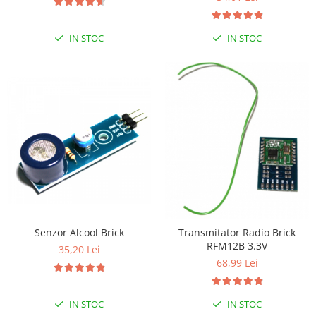
Generale
LED
IN STOC
IN STOC
Microcontrollere AVR
PCB - Placute Circuit
Rezistoare
Creion 3D 3Doodler
Imprimante 3D
Imprimante 3D
3Doodler
Componente
Componente
Senzor Alcool Brick
Transmitator Radio Brick
Componente E3D
RFM12B 3.3V
35,20 Lei
Filament Premium ABS 1.75 mm
68,99 Lei
Filament Premium ABS 3 mm
Filament Premium PLA 1.75 mm
IN STOC
IN STOC