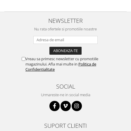
RS-485
RTC
NEWSLETTER
Telecomenzi
Nu rata ofertele si promotiile noastre
Accesorii
Accesorii
Antene
Vreau sa primesc newsletter cu promotiile
Breadboard
magazinului. Afla mai multe in
Politica de
Confidentialitate
Cabluri
Conectori
SOCIAL
Cutii
Urmareste-ne in social media
Sticker
Componente
Butoane, Tastaturi
Condensatoare
SUPORT CLIENTI