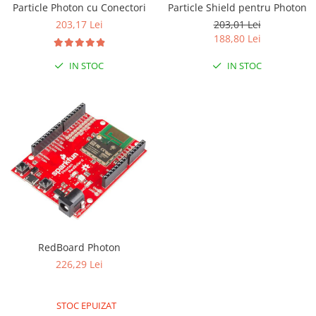
Particle Photon cu Conectori
Particle Shield pentru Photon
LCD
203,17 Lei
203,01 Lei
Module
188,80 Lei
Adaptoare si convertoare
IN STOC
IN STOC
ADC
Audio
CAN
Convertor nivel logic
Convertor USB la serial
Datalogger
LCD
Module
RedBoard Photon
Multiplexor
226,29 Lei
Radio
Releu
STOC EPUIZAT
RS-232