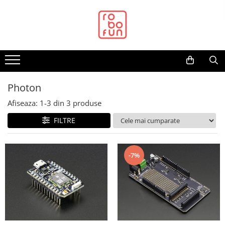
Toate Produsele
Arduino Original
Arduino Compatibil
Raspberry PI
Photon
Raspberry PI
Afiseaza:
1-
3
din
3
produse
Alimentare
FILTRE
Racire
Hat
Accesorii
-7%
Audio
Cabluri si Conectori
Camera
Cutii