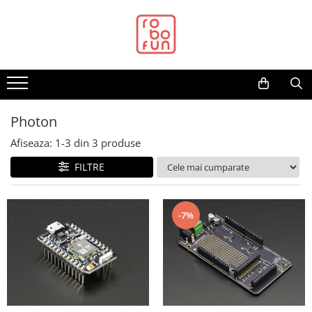
Toate Produsele
Arduino Original
Arduino Compatibil
Raspberry PI
Photon
Raspberry PI
Afiseaza:
1-
3
din
3
produse
Alimentare
FILTRE
Racire
Hat
Accesorii
-7%
Audio
Cabluri si Conectori
Camera
Cutii