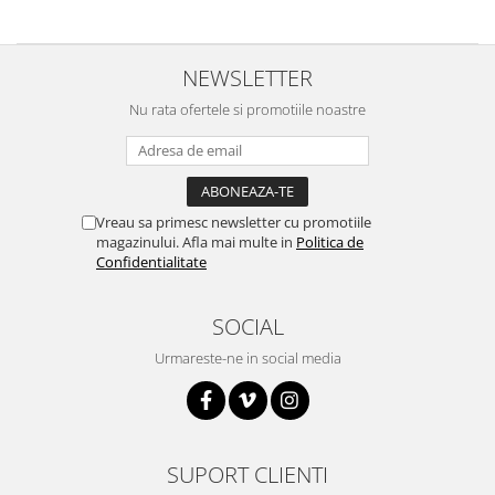
RS-485
RTC
NEWSLETTER
Telecomenzi
Nu rata ofertele si promotiile noastre
Accesorii
Accesorii
Antene
Vreau sa primesc newsletter cu promotiile
Breadboard
magazinului. Afla mai multe in
Politica de
Confidentialitate
Cabluri
Conectori
SOCIAL
Cutii
Urmareste-ne in social media
Sticker
Componente
Butoane, Tastaturi
Condensatoare
SUPORT CLIENTI