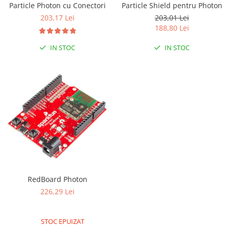
Particle Photon cu Conectori
Particle Shield pentru Photon
LCD
203,17 Lei
203,01 Lei
Module
188,80 Lei
Adaptoare si convertoare
IN STOC
IN STOC
ADC
Audio
CAN
Convertor nivel logic
Convertor USB la serial
Datalogger
LCD
Module
RedBoard Photon
Multiplexor
226,29 Lei
Radio
Releu
STOC EPUIZAT
RS-232