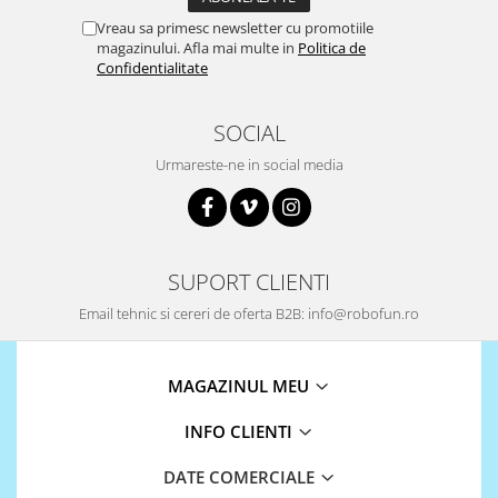
Filamente Speciale
Vreau sa primesc newsletter cu promotiile
Prusa I3 DIY Kit
magazinului. Afla mai multe in
Politica de
Confidentialitate
Carti
Pentru Incepatori
SOCIAL
Kituri incepatori Arduino
Pentru Incepatori
Urmareste-ne in social media
Micro:bit
Junior Robotics
Carti
SUPORT CLIENTI
Junior Robotics
Email tehnic si cereri de oferta B2B: info@robofun.ro
Lego Education
STEM Education
MAGAZINUL MEU
Ugears
INFO CLIENTI
Kit Fun
Kit Roboti
DATE COMERCIALE
Cadouri