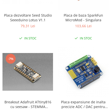
LCD
Module
Placa dezvoltare Seed Studio
Placa de baza SparkFun
Adaptoare si convertoare
Seeeduino Lotus V1.1
MicroMod - Singulara
ADC
79,31 Lei
103,66 Lei
Audio
IN STOC
IN STOC
CAN
Convertor nivel logic
Convertor USB la serial
-7%
Datalogger
LCD
Module
Multiplexor
Radio
Breakout Adafruit ATtiny816
Placa expansiune de inalta
Releu
cu seesaw - STEMMA
precizie ADC / DAC pentru
RS-232