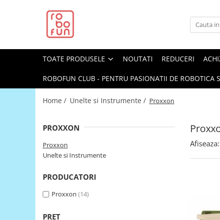
Toate Produsele
Arduino Original
TOATE PRODUSELE
NOUTATI
REDUCERI
ACHI
Arduino Compatibil
Raspberry PI
ROBOFUN CLUB - PENTRU PASIONATII DE ROBOTICA S
Raspberry PI
Home /
Unelte si Instrumente /
Proxxon
Alimentare
Racire
Proxx
PROXXON
Hat
Afiseaza:
Proxxon
Accesorii
Unelte si Instrumente
Audio
PRODUCATORI
Cabluri si Conectori
Proxxon
(14)
Camera
Cutii
PRET