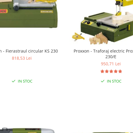
 - Fierastraul circular KS 230
Proxxon - Traforaj electric Pr
230/E
818,53 Lei
950,71 Lei
IN STOC
IN STOC