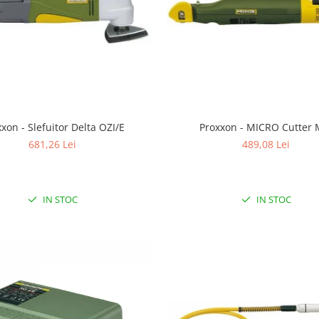
xon - Slefuitor Delta OZI/E
Proxxon - MICRO Cutter 
681,26 Lei
489,08 Lei
IN STOC
IN STOC