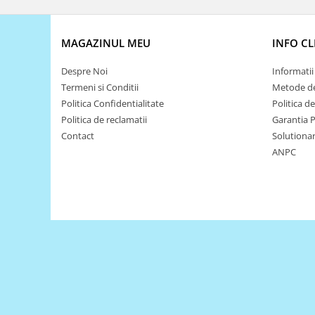
Platforme de dezvoltare
Arduino
MAGAZINUL MEU
INFO CL
Raspberry
.NET
Despre Noi
Informatii 
Termeni si Conditii
Metode de
Android
Politica Confidentialitate
Politica d
ARM
Politica de reclamatii
Garantia 
AVR
Contact
Solutionare
ANPC
Espruino
Feather
Flora
FPGA
Intel
Latte Panda
Micro:bit
Nvidia