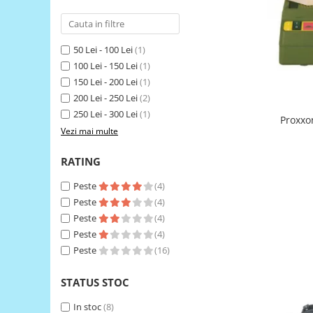
LCD
Module
50 Lei - 100 Lei
(1)
Adaptoare si convertoare
100 Lei - 150 Lei
(1)
ADC
150 Lei - 200 Lei
(1)
Audio
200 Lei - 250 Lei
(2)
250 Lei - 300 Lei
(1)
CAN
Proxxon
Vezi mai multe
Convertor nivel logic
Convertor USB la serial
RATING
Datalogger
Peste
(4)
Peste
(4)
LCD
Peste
(4)
Module
Peste
(4)
Multiplexor
Peste
(16)
Radio
STATUS STOC
Releu
In stoc
(8)
RS-232