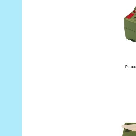
Puzzle mecanic Ugears
Organizator de chei Wunderkey
Constructor foto Mozabrick &
Qbrix
Puzzle lemn Cluebox
Jocuri de societate
Mecanice
Proxx
3D Printer & CNC
Actuator
Altele
Driver
Altele
DC
Servo
Stepper