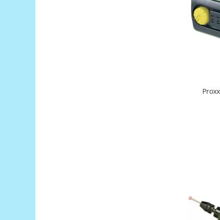
Generale
LED
Microcontrollere AVR
PCB - Placute Circuit
Rezistoare
Creion 3D 3Doodler
Imprimante 3D
Proxx
Imprimante 3D
3Doodler
Componente
Componente
Componente E3D
Filament Premium ABS 1.75 mm
Filament Premium ABS 3 mm
Filament Premium PLA 1.75 mm