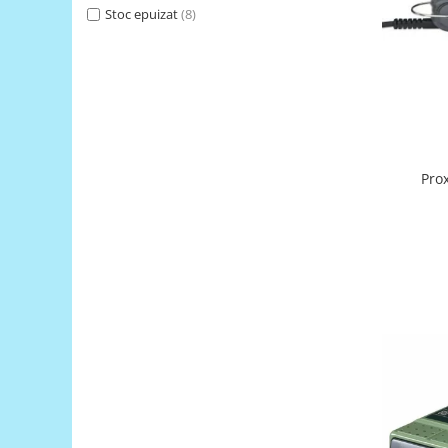
Stoc epuizat
(8)
RS-485
RTC
Telecomenzi
Accesorii
Accesorii
Antene
Prox
Breadboard
Cabluri
Conectori
Cutii
Sticker
Componente
Butoane, Tastaturi
Condensatoare