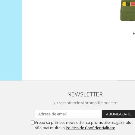
Encoder
Mecanice
Motoare
Micro Metal
F
Motoare
Motor 25D
Motor 37D
Motoreductor plastic
Stepper
Sub-Micro
Tamiya
Roti si Senile
NEWSLETTER
Rulmenti
Nu rata ofertele si promotiile noastre
Sasiu
Servomotoare
Vreau sa primesc newsletter cu promotiile magazinului.
Afla mai multe in
Politica de Confidentialitate
Suruburi, Piulite, Conectare