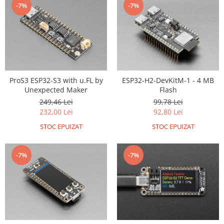
-7%
-7%
ProS3 ESP32-S3 with u.FL by
ESP32-H2-DevKitM-1 - 4 MB
Unexpected Maker
Flash
249,46 Lei
99,78 Lei
232,00 Lei
92,80 Lei
STOC EPUIZAT
STOC EPUIZAT
-7%
-7%