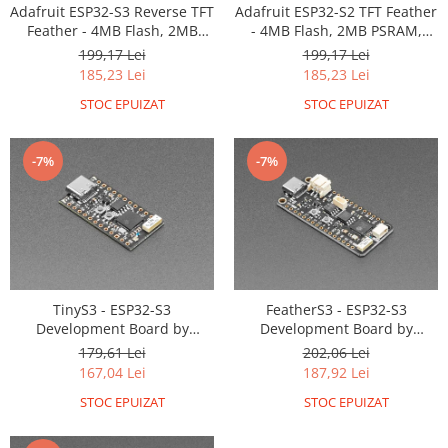
Adafruit ESP32-S3 Reverse TFT
Adafruit ESP32-S2 TFT Feather
Feather - 4MB Flash, 2MB
- 4MB Flash, 2MB PSRAM,
PSRAM, STEMMA QT
STEMMA QT
199,17 Lei
199,17 Lei
185,23 Lei
185,23 Lei
STOC EPUIZAT
STOC EPUIZAT
-7%
-7%
TinyS3 - ESP32-S3
FeatherS3 - ESP32-S3
Development Board by
Development Board by
Unexpected Maker
Unexpected Maker
179,61 Lei
202,06 Lei
167,04 Lei
187,92 Lei
STOC EPUIZAT
STOC EPUIZAT