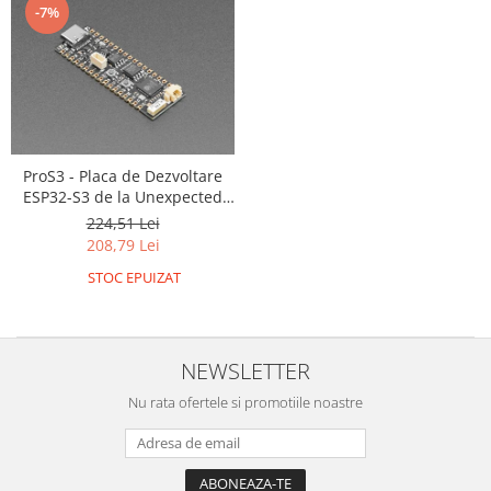
-7%
ProS3 - Placa de Dezvoltare
ESP32-S3 de la Unexpected
Maker
224,51 Lei
208,79 Lei
STOC EPUIZAT
NEWSLETTER
Nu rata ofertele si promotiile noastre