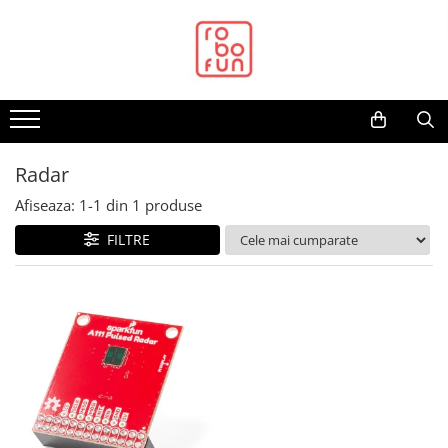
Toate Produsele
Arduino Original
Arduino Compatibil
Raspberry PI
Radar
Raspberry PI
Afiseaza:
1-
1
din
1
produse
Alimentare
FILTRE
Racire
Hat
Accesorii
Audio
Cabluri si Conectori
Camera
Cutii