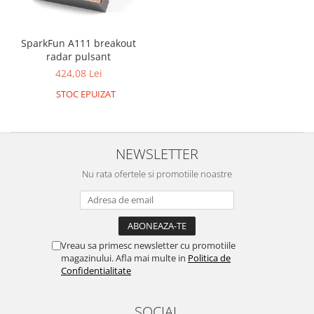
LCD
Module
SparkFun A111 breakout
Adaptoare si convertoare
radar pulsant
ADC
424,08 Lei
STOC EPUIZAT
Audio
CAN
Convertor nivel logic
NEWSLETTER
Convertor USB la serial
Nu rata ofertele si promotiile noastre
Datalogger
LCD
Module
Vreau sa primesc newsletter cu promotiile
Multiplexor
magazinului. Afla mai multe in
Politica de
Radio
Confidentialitate
Releu
SOCIAL
RS-232