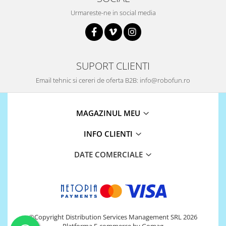
Urmareste-ne in social media
RS-485
RTC
Telecomenzi
Accesorii
SUPORT CLIENTI
Accesorii
Email tehnic si cereri de oferta B2B: info@robofun.ro
Antene
Breadboard
MAGAZINUL MEU
Cabluri
INFO CLIENTI
Conectori
Cutii
DATE COMERCIALE
Sticker
Componente
Butoane, Tastaturi
Condensatoare
©Copyright Distribution Services Management SRL 2026