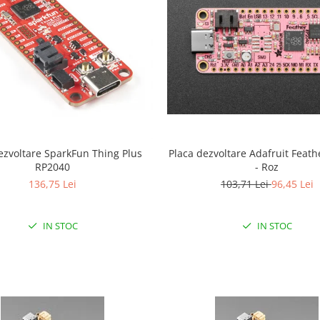
ezvoltare SparkFun Thing Plus
Placa dezvoltare Adafruit Feat
RP2040
- Roz
136,75 Lei
103,71 Lei
96,45 Lei
IN STOC
IN STOC