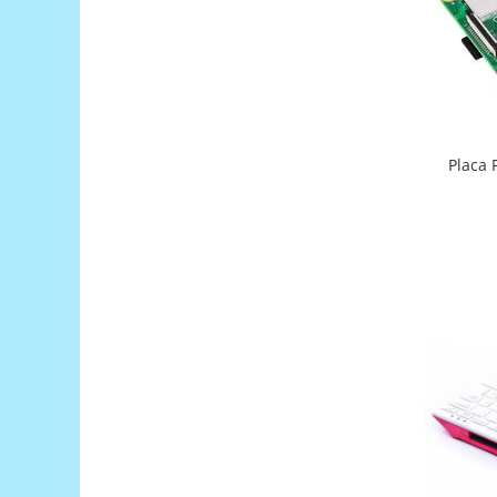
Generale
LED
Microcontrollere AVR
PCB - Placute Circuit
Rezistoare
Placa 
Creion 3D 3Doodler
Imprimante 3D
Imprimante 3D
3Doodler
Componente
Componente
Componente E3D
Filament Premium ABS 1.75 mm
Filament Premium ABS 3 mm
Filament Premium PLA 1.75 mm