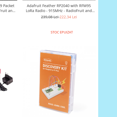
9 Packet
Adafruit Feather RP2040 with RFM95
Fruit and
LoRa Radio - 915MHz - RadioFruit and
STEMMA QT
239,08 Lei
222,34 Lei
STOC EPUIZAT