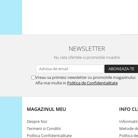
Platforme de dezvoltare
Arduino
Raspberry
.NET
Android
NEWSLETTER
ARM
Nu rata ofertele si promotiile noastre
AVR
Espruino
Feather
Vreau sa primesc newsletter cu promotiile magazinului.
Afla mai multe in
Politica de Confidentialitate
Flora
FPGA
Intel
MAGAZINUL MEU
INFO CL
Latte Panda
Despre Noi
Informatii 
Micro:bit
Termeni si Conditii
Metode de
Nvidia
Politica Confidentialitate
Politica d