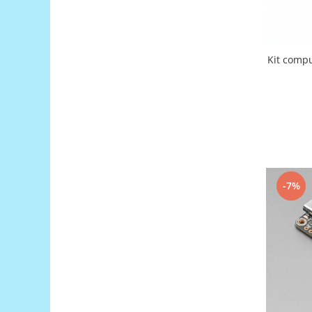
Filamente Speciale
Prusa I3 DIY Kit
Carti
Kit compu
Pentru Incepatori
Kituri incepatori Arduino
Pentru Incepatori
Micro:bit
Junior Robotics
Carti
Junior Robotics
-7%
Lego Education
STEM Education
Ugears
Kit Fun
Kit Roboti
Cadouri