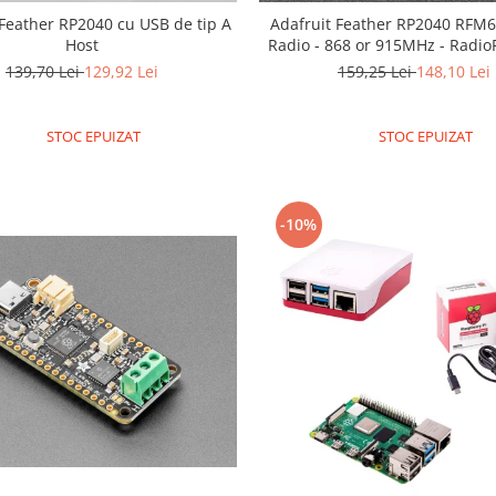
 Feather RP2040 cu USB de tip A
Adafruit Feather RP2040 RFM6
Host
Radio - 868 or 915MHz - Radio
STEMMA QT
139,70 Lei
129,92 Lei
159,25 Lei
148,10 Lei
STOC EPUIZAT
STOC EPUIZAT
-10%