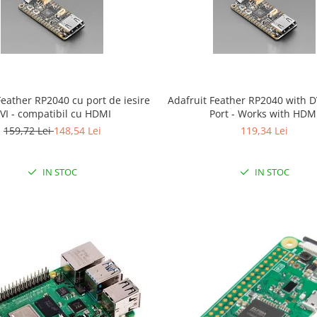
Feather RP2040 cu port de iesire
Adafruit Feather RP2040 with D
VI - compatibil cu HDMI
Port - Works with HDM
159,72 Lei
148,54 Lei
119,34 Lei
IN STOC
IN STOC