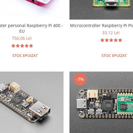
ter personal Raspberry Pi 400 -
Microcontroller Raspberry Pi P
EU
33,12 Lei
756,06 Lei
STOC EPUIZAT
STOC EPUIZAT
-7%