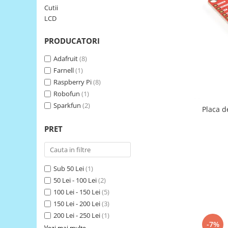
Cutii
LCD
LCD
Module
Adaptoare si convertoare
PRODUCATORI
ADC
Adafruit
(8)
Audio
Farnell
(1)
Raspberry Pi
(8)
CAN
Robofun
(1)
Convertor nivel logic
Sparkfun
(2)
Placa d
Convertor USB la serial
PRET
Datalogger
LCD
Module
Sub 50 Lei
(1)
Multiplexor
50 Lei - 100 Lei
(2)
100 Lei - 150 Lei
(5)
Radio
150 Lei - 200 Lei
(3)
Releu
200 Lei - 250 Lei
(1)
-7%
RS-232
Vezi mai multe