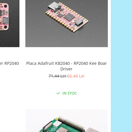
her RP2040
Placa Adafruit KB2040 - RP2040 Kee Boar
Driver
71,44 Lei
66,44 Lei
IN STOC