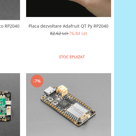
Placa dezvoltare Adafruit QT Py RP2040
ico RP2040
82,62 Lei
76,84 Lei
STOC EPUIZAT
-7%