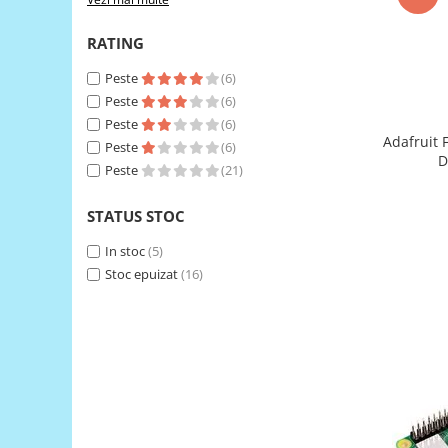
RS-485
RATING
RTC
Peste
(6)
Telecomenzi
Peste
(6)
Accesorii
Peste
(6)
Adafruit 
Accesorii
Peste
(6)
D
Peste
(21)
Antene
Breadboard
STATUS STOC
Cabluri
In stoc
(5)
Conectori
Stoc epuizat
(16)
Cutii
Sticker
Componente
Butoane, Tastaturi
Condensatoare