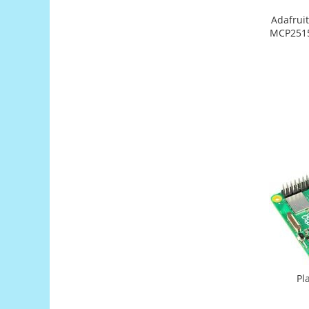
Encoder
Adafrui
Mecanice
MCP2515
Motoare
Micro Metal
Motoare
Motor 25D
Motor 37D
Motoreductor plastic
Stepper
Sub-Micro
Tamiya
Roti si Senile
Rulmenti
Sasiu
Servomotoare
Pl
Suruburi, Piulite, Conectare