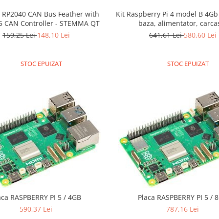
t RP2040 CAN Bus Feather with
Kit Raspberry Pi 4 model B 4Gb
 CAN Controller - STEMMA QT
baza, alimentator, carca
159,25 Lei
148,10 Lei
641,61 Lei
580,60 Lei
STOC EPUIZAT
STOC EPUIZAT
aca RASPBERRY PI 5 / 4GB
Placa RASPBERRY PI 5 / 
590,37 Lei
787,16 Lei