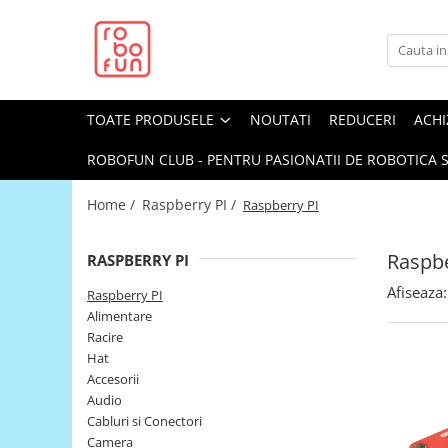
Toate Produsele
Arduino Original
TOATE PRODUSELE
NOUTATI
REDUCERI
ACHI
Arduino Compatibil
Raspberry PI
ROBOFUN CLUB - PENTRU PASIONATII DE ROBOTICA S
Raspberry PI
Home /
Raspberry PI /
Raspberry PI
Alimentare
Racire
Raspbe
RASPBERRY PI
Hat
Afiseaza:
Raspberry PI
Accesorii
Alimentare
Racire
Audio
Hat
Cabluri si Conectori
Accesorii
Audio
Camera
Cabluri si Conectori
Cutii
Camera