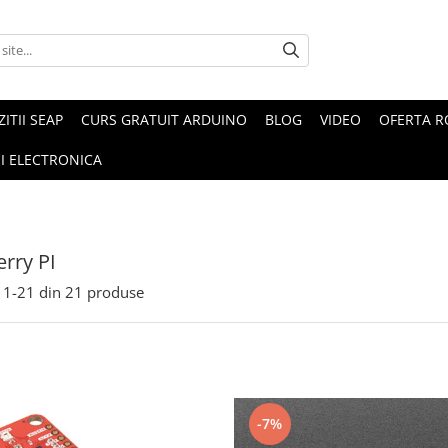
ZITII SEAP
CURS GRATUIT ARDUINO
BLOG
VIDEO
OFERTA 
I ELECTRONICA
rry PI
1-
21
din
21
produse
-7%