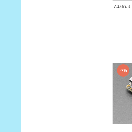
Puzzle mecanic Ugears
Adafruit
Organizator de chei Wunderkey
Constructor foto Mozabrick &
Qbrix
Puzzle lemn Cluebox
Jocuri de societate
Mecanice
3D Printer & CNC
-7%
Actuator
Altele
Driver
Altele
DC
Servo
Stepper