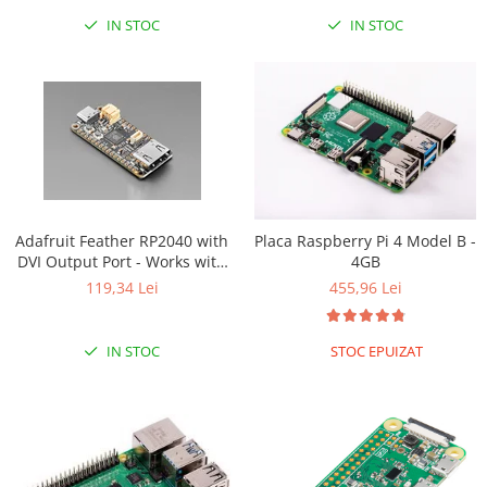
IN STOC
IN STOC
Adafruit Feather RP2040 with
Placa Raspberry Pi 4 Model B -
DVI Output Port - Works with
4GB
HDMI
119,34 Lei
455,96 Lei
IN STOC
STOC EPUIZAT