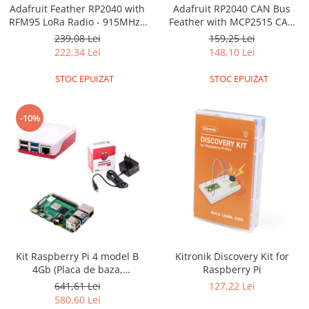
Adafruit Feather RP2040 with
Adafruit RP2040 CAN Bus
RFM95 LoRa Radio - 915MHz -
Feather with MCP2515 CAN
RadioFruit and STEMMA QT
Controller - STEMMA QT
239,08 Lei
159,25 Lei
222,34 Lei
148,10 Lei
STOC EPUIZAT
STOC EPUIZAT
-10%
Kit Raspberry Pi 4 model B
Kitronik Discovery Kit for
4Gb (Placa de baza,
Raspberry Pi
alimentator, carcasa)
641,61 Lei
127,22 Lei
580,60 Lei