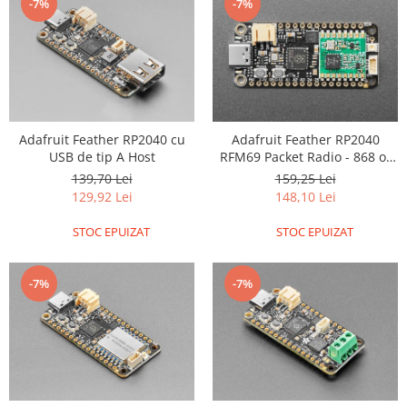
-7%
-7%
Adafruit Feather RP2040 cu
Adafruit Feather RP2040
USB de tip A Host
RFM69 Packet Radio - 868 or
915MHz - RadioFruit and
139,70 Lei
159,25 Lei
STEMMA QT
129,92 Lei
148,10 Lei
STOC EPUIZAT
STOC EPUIZAT
-7%
-7%