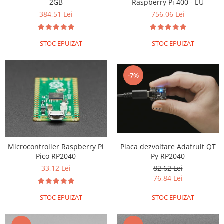
2GB
Raspberry Pi 400 - EU
384,51 Lei
756,06 Lei
STOC EPUIZAT
STOC EPUIZAT
-7%
Placa dezvoltare Adafruit QT
Microcontroller Raspberry Pi
Py RP2040
Pico RP2040
82,62 Lei
33,12 Lei
76,84 Lei
STOC EPUIZAT
STOC EPUIZAT