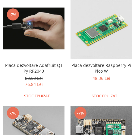
-7%
Placa dezvoltare Adafruit QT
Placa dezvoltare Raspberry Pi
Py RP2040
Pico W
82,62 Lei
48,36 Lei
76,84 Lei
STOC EPUIZAT
STOC EPUIZAT
-7%
-7%