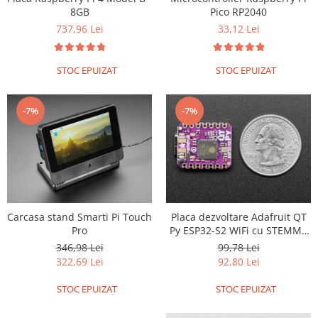
Pico RP2040
8GB
33,12 Lei
737,96 Lei
STOC EPUIZAT
STOC EPUIZAT
-7%
-7%
Carcasa stand Smarti Pi Touch
Placa dezvoltare Adafruit QT
Pro
Py ESP32-S2 WiFi cu STEMMA
QT
346,98 Lei
99,78 Lei
322,69 Lei
92,80 Lei
STOC EPUIZAT
STOC EPUIZAT