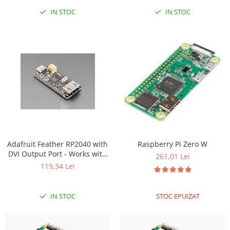
IN STOC
IN STOC
Adafruit Feather RP2040 with
Raspberry Pi Zero W
DVI Output Port - Works with
261,01 Lei
HDMI
119,34 Lei
IN STOC
STOC EPUIZAT