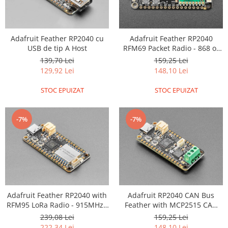
Adafruit Feather RP2040 cu
Adafruit Feather RP2040
USB de tip A Host
RFM69 Packet Radio - 868 or
915MHz - RadioFruit and
139,70 Lei
159,25 Lei
STEMMA QT
129,92 Lei
148,10 Lei
STOC EPUIZAT
STOC EPUIZAT
-7%
-7%
Adafruit Feather RP2040 with
Adafruit RP2040 CAN Bus
RFM95 LoRa Radio - 915MHz -
Feather with MCP2515 CAN
RadioFruit and STEMMA QT
Controller - STEMMA QT
239,08 Lei
159,25 Lei
222,34 Lei
148,10 Lei