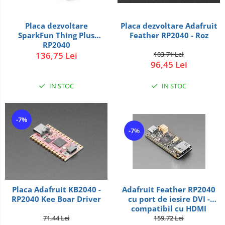
Micro Metal
Radio
Intel
Lumina
Surse de alimentare
Motoare
Placa dezvoltare Adafruit
Placa dezvoltare
Releu
Latte Panda
Magnetic
Feather RP2040 - Roz
SparkFun Thing Plus
Motor 25D
RP2040
Motor 37D
RS-232
Micro:bit
PIR
103,71 Lei
136,75 Lei
Motoreductor plastic
96,45 Lei
RS-485
Nvidia
Radar
Stepper
IN STOC
IN STOC
RTC
Olinuxino
Sonar
Sub-Micro
Tamiya
Telecomenzi
Photon
Sunet
-7%
Roti si Senile
PIC
Tensiune
-7%
Rulmenti
Platforme de dezvoltare
Termocuple
Sasiu
Python
Video
Servomotoare
Teensy
Vreme
Adafruit Feather RP2040
Placa Adafruit KB2040 -
Suruburi, Piulite, Conectare
cu port de iesire DVI -
RP2040 Kee Boar Driver
Thing
compatibil cu HDMI
TI
159,72 Lei
71,44 Lei