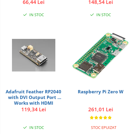
148,54 Lei
66,44 Lei
IN STOC
IN STOC
Adafruit Feather RP2040
Raspberry Pi Zero W
with DVI Output Port -
Works with HDMI
119,34 Lei
261,01 Lei
IN STOC
STOC EPUIZAT