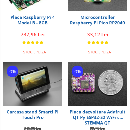
Microcontroller
Placa Raspberry Pi 4
Raspberry Pi Pico RP2040
Model B - 8GB
33,12 Lei
737,96 Lei
STOC EPUIZAT
STOC EPUIZAT
-7%
-7%
Carcasa stand Smarti Pi
Placa dezvoltare Adafruit
Touch Pro
QT Py ESP32-S2 WiFi cu
STEMMA QT
346,98 Lei
99,78 Lei