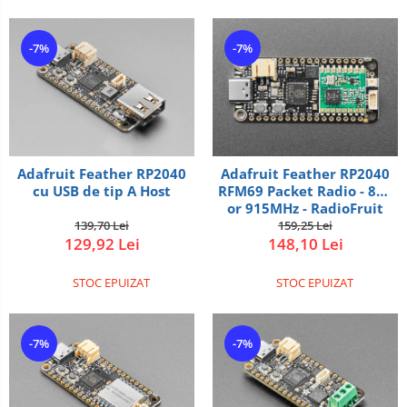
-7%
-7%
Adafruit Feather RP2040
Adafruit Feather RP2040
cu USB de tip A Host
RFM69 Packet Radio - 868
or 915MHz - RadioFruit
and STEMMA QT
139,70 Lei
159,25 Lei
129,92 Lei
148,10 Lei
STOC EPUIZAT
STOC EPUIZAT
-7%
-7%