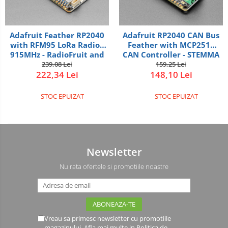
Adafruit Feather RP2040
Adafruit RP2040 CAN Bus
with RFM95 LoRa Radio -
Feather with MCP2515
915MHz - RadioFruit and
CAN Controller - STEMMA
STEMMA QT
QT
239,08 Lei
159,25 Lei
222,34 Lei
148,10 Lei
STOC EPUIZAT
STOC EPUIZAT
Newsletter
Nu rata ofertele si promotiile noastre
Vreau sa primesc newsletter cu promotiile
magazinului. Afla mai multe in
Politica de