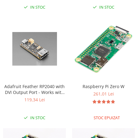
IN STOC
IN STOC
RS-485
RTC
Telecomenzi
Accesorii
Accesorii
Antene
Breadboard
Cabluri
Conectori
Adafruit Feather RP2040 with
Raspberry Pi Zero W
DVI Output Port - Works with
Cutii
261,01 Lei
HDMI
119,34 Lei
Sticker
Componente
IN STOC
STOC EPUIZAT
Butoane, Tastaturi
Condensatoare