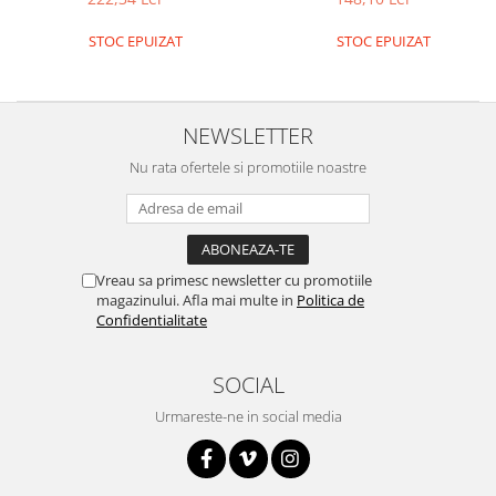
Platforme de dezvoltare
Arduino
STOC EPUIZAT
STOC EPUIZAT
Raspberry
.NET
NEWSLETTER
Android
Nu rata ofertele si promotiile noastre
ARM
AVR
Espruino
Feather
Vreau sa primesc newsletter cu promotiile
magazinului. Afla mai multe in
Politica de
Flora
Confidentialitate
FPGA
SOCIAL
Intel
Latte Panda
Urmareste-ne in social media
Micro:bit
Nvidia