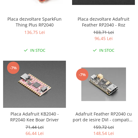
LCD
Module
Placa dezvoltare Adafruit
Placa dezvoltare SparkFun
Adaptoare si convertoare
Feather RP2040 - Roz
Thing Plus RP2040
103,71 Lei
ADC
136,75 Lei
96,45 Lei
Audio
IN STOC
IN STOC
CAN
Convertor nivel logic
-7%
Convertor USB la serial
-7%
Datalogger
LCD
Module
Multiplexor
Adafruit Feather RP2040 cu
Placa Adafruit KB2040 -
Radio
port de iesire DVI - compatibil
RP2040 Kee Boar Driver
cu HDMI
159,72 Lei
71,44 Lei
Releu
148,54 Lei
66,44 Lei
RS-232