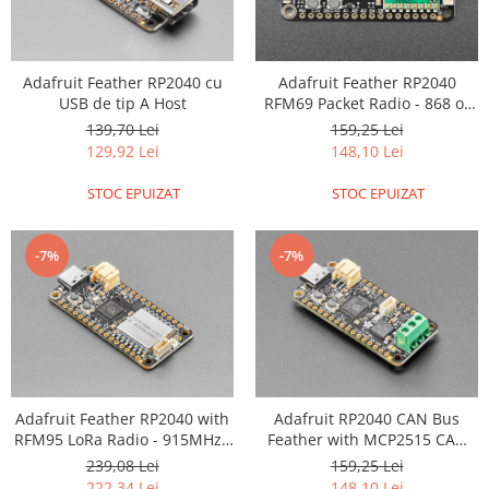
Encoder
Mecanice
Motoare
Adafruit Feather RP2040 cu
Adafruit Feather RP2040
Micro Metal
USB de tip A Host
RFM69 Packet Radio - 868 or
915MHz - RadioFruit and
139,70 Lei
159,25 Lei
Motoare
STEMMA QT
129,92 Lei
148,10 Lei
Motor 25D
Motor 37D
STOC EPUIZAT
STOC EPUIZAT
Motoreductor plastic
Stepper
-7%
-7%
Sub-Micro
Tamiya
Roti si Senile
Rulmenti
Sasiu
Adafruit Feather RP2040 with
Adafruit RP2040 CAN Bus
Servomotoare
RFM95 LoRa Radio - 915MHz -
Feather with MCP2515 CAN
RadioFruit and STEMMA QT
Controller - STEMMA QT
Suruburi, Piulite, Conectare
239,08 Lei
159,25 Lei
222,34 Lei
148,10 Lei