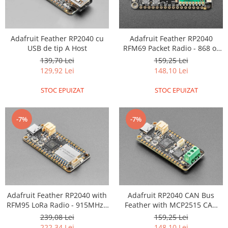
Adafruit Feather RP2040 cu
Adafruit Feather RP2040
USB de tip A Host
RFM69 Packet Radio - 868 or
915MHz - RadioFruit and
139,70 Lei
159,25 Lei
STEMMA QT
129,92 Lei
148,10 Lei
STOC EPUIZAT
STOC EPUIZAT
-7%
-7%
Adafruit Feather RP2040 with
Adafruit RP2040 CAN Bus
RFM95 LoRa Radio - 915MHz -
Feather with MCP2515 CAN
RadioFruit and STEMMA QT
Controller - STEMMA QT
239,08 Lei
159,25 Lei
222,34 Lei
148,10 Lei