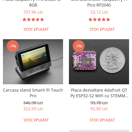
Pico RP2040
8GB
33,12 Lei
737,96 Lei
STOC EPUIZAT
STOC EPUIZAT
-7%
-7%
Carcasa stand Smarti Pi Touch
Placa dezvoltare Adafruit QT
Pro
Py ESP32-S2 WiFi cu STEMMA
QT
346,98 Lei
99,78 Lei
322,69 Lei
92,80 Lei
STOC EPUIZAT
STOC EPUIZAT