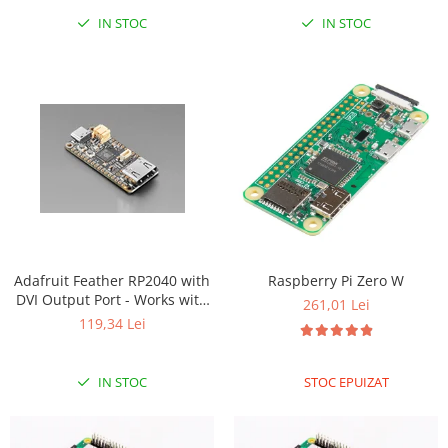
IN STOC
IN STOC
Adafruit Feather RP2040 with
Raspberry Pi Zero W
DVI Output Port - Works with
261,01 Lei
HDMI
119,34 Lei
IN STOC
STOC EPUIZAT