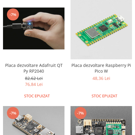
-7%
Placa dezvoltare Adafruit QT
Placa dezvoltare Raspberry Pi
Py RP2040
Pico W
82,62 Lei
48,36 Lei
76,84 Lei
STOC EPUIZAT
STOC EPUIZAT
-7%
-7%