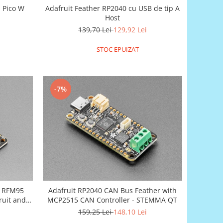
i Pico W
Adafruit Feather RP2040 cu USB de tip A
Host
139,70 Lei
129,92 Lei
STOC EPUIZAT
-7%
h RFM95
Adafruit RP2040 CAN Bus Feather with
ruit and
MCP2515 CAN Controller - STEMMA QT
159,25 Lei
148,10 Lei