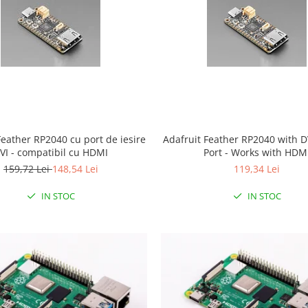
Feather RP2040 cu port de iesire
Adafruit Feather RP2040 with D
VI - compatibil cu HDMI
Port - Works with HDM
159,72 Lei
148,54 Lei
119,34 Lei
IN STOC
IN STOC