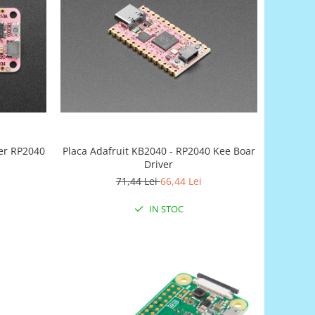
her RP2040
Placa Adafruit KB2040 - RP2040 Kee Boar
Driver
71,44 Lei
66,44 Lei
IN STOC