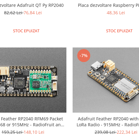
zvoltare Adafruit QT Py RP2040
Placa dezvoltare Raspberry P
82,62 Lei
76,84 Lei
48,36 Lei
STOC EPUIZAT
STOC EPUIZAT
-7%
t Feather RP2040 RFM69 Packet
Adafruit Feather RP2040 wit
868 or 915MHz - RadioFruit and
LoRa Radio - 915MHz - RadioF
STEMMA QT
STEMMA QT
159,25 Lei
148,10 Lei
239,08 Lei
222,34 Lei