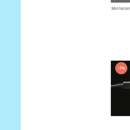
Filamente Speciale
Microcont
Prusa I3 DIY Kit
Carti
Pentru Incepatori
Kituri incepatori Arduino
Pentru Incepatori
Micro:bit
Junior Robotics
Carti
-7%
Junior Robotics
Lego Education
STEM Education
Ugears
Kit Fun
Kit Roboti
Cadouri