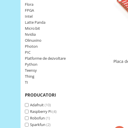
Flora
LCD
FPGA
Module
Intel
Adaptoare si convertoare
Latte Panda
Micro:bit
ADC
Nvidia
Audio
Olinuxino
Photon
CAN
PIC
Convertor nivel logic
Platforme de dezvoltare
Placa d
Python
Convertor USB la serial
Teensy
Datalogger
Thing
TI
LCD
Module
PRODUCATORI
Multiplexor
Adafruit
(10)
Radio
Raspberry Pi
(4)
Robofun
(1)
Releu
Sparkfun
(2)
RS-232