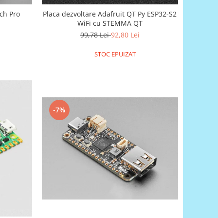
ch Pro
Placa dezvoltare Adafruit QT Py ESP32-S2
WiFi cu STEMMA QT
99,78 Lei
92,80 Lei
STOC EPUIZAT
-7%