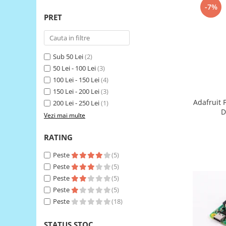
-7%
RS-485
PRET
RTC
Telecomenzi
Sub 50 Lei
(2)
Accesorii
50 Lei - 100 Lei
(3)
Accesorii
100 Lei - 150 Lei
(4)
Antene
150 Lei - 200 Lei
(3)
Adafruit 
200 Lei - 250 Lei
(1)
Breadboard
D
Vezi mai multe
Cabluri
Conectori
RATING
Cutii
Peste
(5)
Peste
(5)
Sticker
Peste
(5)
Componente
Peste
(5)
Butoane, Tastaturi
Peste
(18)
Condensatoare
STATUS STOC