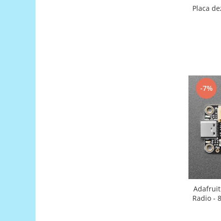
Placa de
Puzzle mecanic Ugears
Organizator de chei Wunderkey
Constructor foto Mozabrick &
Qbrix
Puzzle lemn Cluebox
Jocuri de societate
-7%
Mecanice
3D Printer & CNC
Actuator
Altele
Driver
Altele
DC
Adafrui
Servo
Radio - 
Stepper