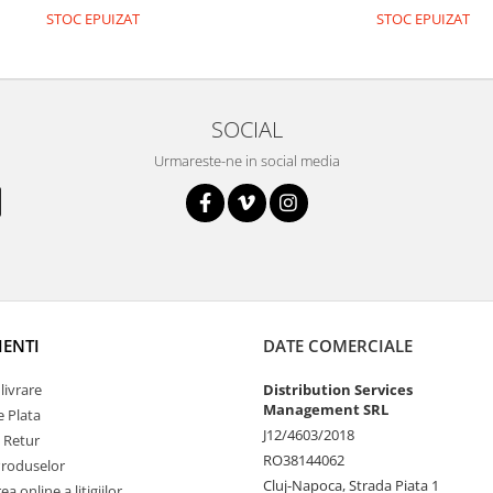
STOC EPUIZAT
STOC EPUIZAT
SOCIAL
Urmareste-ne in social media
IENTI
DATE COMERCIALE
livrare
Distribution Services
Management SRL
 Plata
J12/4603/2018
e Retur
RO38144062
Produselor
Cluj-Napoca, Strada Piata 1
a online a litigiilor