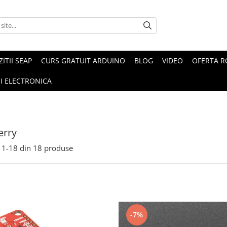
ZITII SEAP
CURS GRATUIT ARDUINO
BLOG
VIDEO
OFERTA 
I ELECTRONICA
erry
1-
18
din
18
produse
-7%