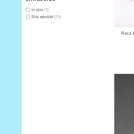
Generale
In stoc
(5)
LED
Stoc epuizat
(13)
Microcontrollere AVR
PCB - Placute Circuit
Placa 
Rezistoare
Creion 3D 3Doodler
Imprimante 3D
Imprimante 3D
3Doodler
Componente
Componente
Componente E3D
Filament Premium ABS 1.75 mm
Filament Premium ABS 3 mm
Filament Premium PLA 1.75 mm