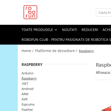
Toate Produsele
Arduino Original
TOATE PRODUSELE
NOUTATI
REDUCERI
ACHI
Arduino Compatibil
Raspberry PI
ROBOFUN CLUB - PENTRU PASIONATII DE ROBOTICA S
Raspberry PI
Home /
Platforme de dezvoltare /
Raspberry
Alimentare
Racire
Raspb
RASPBERRY
Hat
Afiseaza:
Arduino
Accesorii
Raspberry
.NET
Audio
Android
Cabluri si Conectori
ARM
AVR
Camera
Espruino
Cutii
Feather