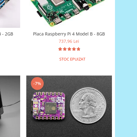
B - 2GB
Placa Raspberry Pi 4 Model B - 8GB
737,96 Lei
STOC EPUIZAT
-7%