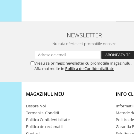
Encoder
Mecanice
Motoare
Micro Metal
NEWSLETTER
Motoare
Motor 25D
Nu rata ofertele si promotiile noastre
Motor 37D
Motoreductor plastic
Vreau sa primesc newsletter cu promotiile magazinului.
Stepper
Afla mai multe in
Politica de Confidentialitate
Sub-Micro
Tamiya
Roti si Senile
MAGAZINUL MEU
INFO CL
Rulmenti
Despre Noi
Informatii 
Sasiu
Termeni si Conditii
Metode de
Servomotoare
Politica Confidentialitate
Politica d
Politica de reclamatii
Garantia 
Suruburi, Piulite, Conectare
Contact
Solutionare