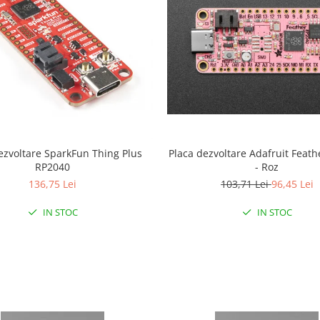
ezvoltare SparkFun Thing Plus
Placa dezvoltare Adafruit Feat
RP2040
- Roz
136,75 Lei
103,71 Lei
96,45 Lei
IN STOC
IN STOC