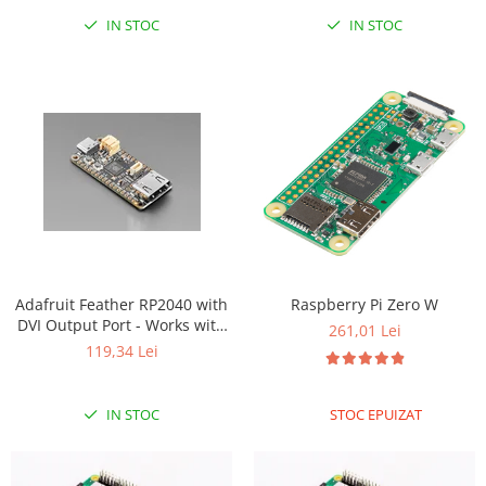
IN STOC
IN STOC
RS-485
RTC
Telecomenzi
Accesorii
Accesorii
Antene
Breadboard
Cabluri
Conectori
Adafruit Feather RP2040 with
Raspberry Pi Zero W
DVI Output Port - Works with
Cutii
261,01 Lei
HDMI
119,34 Lei
Sticker
Componente
IN STOC
STOC EPUIZAT
Butoane, Tastaturi
Condensatoare