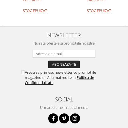
Platforme de dezvoltare
Arduino
STOC EPUIZAT
STOC EPUIZAT
Raspberry
.NET
NEWSLETTER
Android
Nu rata ofertele si promotiile noastre
ARM
AVR
Espruino
Feather
Vreau sa primesc newsletter cu promotiile
magazinului. Afla mai multe in
Politica de
Flora
Confidentialitate
FPGA
SOCIAL
Intel
Latte Panda
Urmareste-ne in social media
Micro:bit
Nvidia