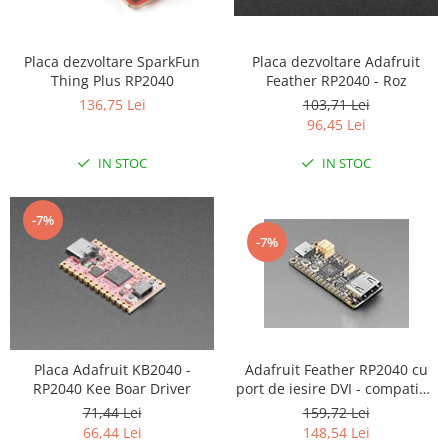
LCD
Module
Placa dezvoltare Adafruit
Placa dezvoltare SparkFun
Adaptoare si convertoare
Feather RP2040 - Roz
Thing Plus RP2040
103,71 Lei
ADC
136,75 Lei
96,45 Lei
Audio
IN STOC
IN STOC
CAN
Convertor nivel logic
-7%
Convertor USB la serial
-7%
Datalogger
LCD
Module
Multiplexor
Adafruit Feather RP2040 cu
Placa Adafruit KB2040 -
Radio
port de iesire DVI - compatibil
RP2040 Kee Boar Driver
cu HDMI
159,72 Lei
71,44 Lei
Releu
148,54 Lei
66,44 Lei
RS-232