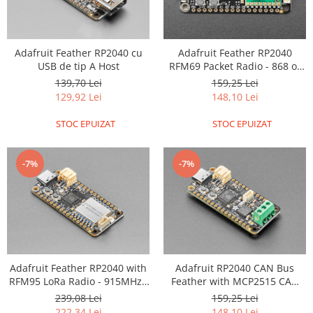
Encoder
Mecanice
Motoare
Adafruit Feather RP2040 cu
Adafruit Feather RP2040
Micro Metal
USB de tip A Host
RFM69 Packet Radio - 868 or
915MHz - RadioFruit and
139,70 Lei
159,25 Lei
Motoare
STEMMA QT
129,92 Lei
148,10 Lei
Motor 25D
Motor 37D
STOC EPUIZAT
STOC EPUIZAT
Motoreductor plastic
Stepper
-7%
-7%
Sub-Micro
Tamiya
Roti si Senile
Rulmenti
Sasiu
Adafruit Feather RP2040 with
Adafruit RP2040 CAN Bus
Servomotoare
RFM95 LoRa Radio - 915MHz -
Feather with MCP2515 CAN
RadioFruit and STEMMA QT
Controller - STEMMA QT
Suruburi, Piulite, Conectare
239,08 Lei
159,25 Lei
222,34 Lei
148,10 Lei