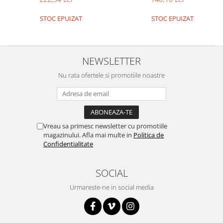
Platforme de dezvoltare
Arduino
STOC EPUIZAT
STOC EPUIZAT
Raspberry
.NET
NEWSLETTER
Android
Nu rata ofertele si promotiile noastre
ARM
AVR
Espruino
Feather
Vreau sa primesc newsletter cu promotiile
magazinului. Afla mai multe in
Politica de
Flora
Confidentialitate
FPGA
SOCIAL
Intel
Latte Panda
Urmareste-ne in social media
Micro:bit
Nvidia