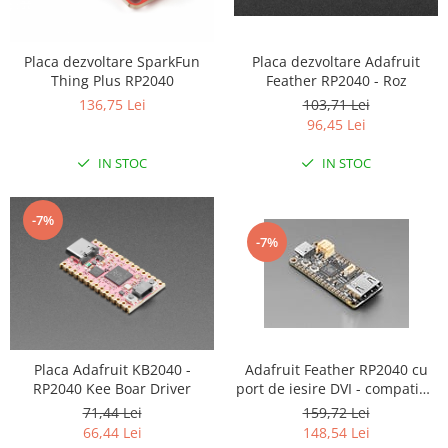
LCD
Module
Placa dezvoltare Adafruit
Placa dezvoltare SparkFun
Adaptoare si convertoare
Feather RP2040 - Roz
Thing Plus RP2040
103,71 Lei
ADC
136,75 Lei
96,45 Lei
Audio
IN STOC
IN STOC
CAN
Convertor nivel logic
-7%
Convertor USB la serial
-7%
Datalogger
LCD
Module
Multiplexor
Adafruit Feather RP2040 cu
Placa Adafruit KB2040 -
Radio
port de iesire DVI - compatibil
RP2040 Kee Boar Driver
cu HDMI
159,72 Lei
71,44 Lei
Releu
148,54 Lei
66,44 Lei
RS-232