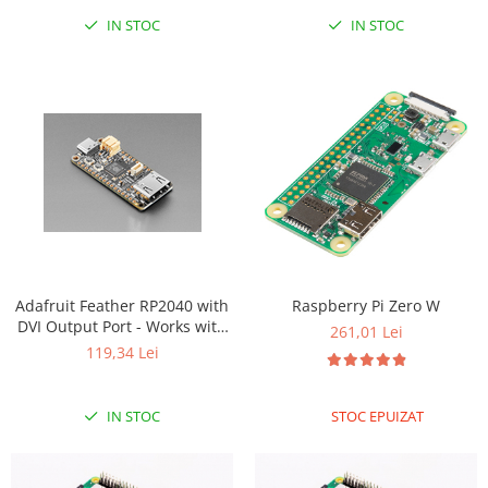
IN STOC
IN STOC
RS-485
RTC
Telecomenzi
Accesorii
Accesorii
Antene
Breadboard
Cabluri
Conectori
Adafruit Feather RP2040 with
Raspberry Pi Zero W
DVI Output Port - Works with
Cutii
261,01 Lei
HDMI
119,34 Lei
Sticker
Componente
IN STOC
STOC EPUIZAT
Butoane, Tastaturi
Condensatoare