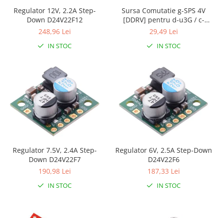
Regulator 12V, 2.2A Step-
Sursa Comutatie g-SPS 4V
Down D24V22F12
[DDRV] pentru d-u3G / c-
uGSM
248,96 Lei
29,49 Lei
IN STOC
IN STOC
Regulator 7.5V, 2.4A Step-
Regulator 6V, 2.5A Step-Down
Down D24V22F7
D24V22F6
190,98 Lei
187,33 Lei
IN STOC
IN STOC