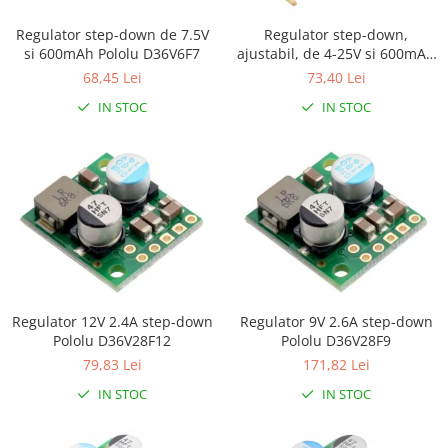
Regulator step-down de 7.5V
Regulator step-down,
si 600mAh Pololu D36V6F7
ajustabil, de 4-25V si 600mAh
Pololu D36V6AHV
68,45 Lei
73,40 Lei
IN STOC
IN STOC
Regulator 12V 2.4A step-down
Regulator 9V 2.6A step-down
Pololu D36V28F12
Pololu D36V28F9
79,83 Lei
171,82 Lei
IN STOC
IN STOC