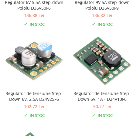
Regulator 6V 5.5A step-down
Regulator 9V 5A step-down
RS-232
Micro:bit
PIR
Motor 25D
Pololu D36V50F6
Pololu D36V50F9
Motor 37D
136,88 Lei
136,82 Lei
RS-485
Nvidia
Radar
Motoreductor plastic
IN STOC
IN STOC
RTC
Olinuxino
Sonar
Stepper
Telecomenzi
Photon
Sunet
Sub-Micro
PIC
Tensiune
Tamiya
Platforme de dezvoltare
Termocuple
Roti si Senile
Python
Video
Rulmenti
Teensy
Vreme
Sasiu
Thing
Servomotoare
TI
Suruburi, Piulite, Conectare
Regulator de tensiune Step-
Regulator de tensiune Step-
Down 6V, 2.5A D24V25F6
Down 6V, 1A - D24V10F6
102,72 Lei
50,77 Lei
IN STOC
IN STOC