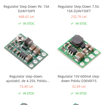
Regulator Step-Down 7.5V,
Regulator Step-Down 9V, 15A
15A D24V150F7
D24V150F9
232,76 Lei
448,62 Lei
IN STOC
IN STOC
Regulator 15V 600mA step-
Regulator step-down,
down Pololu D36V6F15
ajustabil, de 4-25V, Pololu
D36V6AHV
32,89 Lei
73,40 Lei
IN STOC
IN STOC