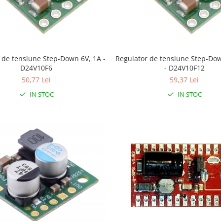
 de tensiune Step-Down 6V, 1A -
Regulator de tensiune Step-Do
D24V10F6
- D24V10F12
50,77 Lei
59,37 Lei
IN STOC
IN STOC