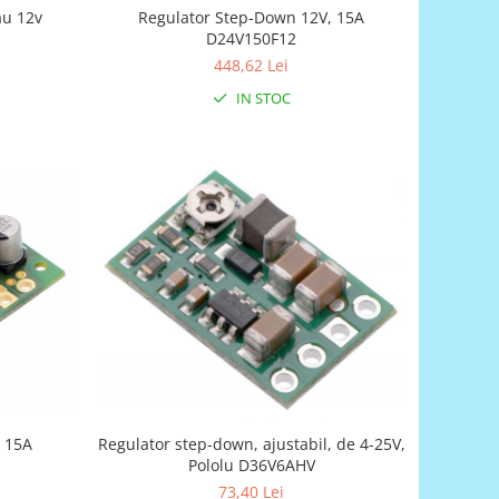
au 12v
Regulator Step-Down 12V, 15A
D24V150F12
448,62 Lei
IN STOC
, 15A
Regulator step-down, ajustabil, de 4-25V,
Pololu D36V6AHV
73,40 Lei