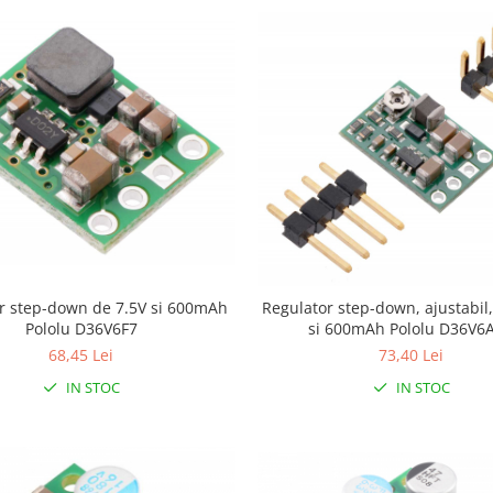
r step-down de 7.5V si 600mAh
Regulator step-down, ajustabil
Pololu D36V6F7
si 600mAh Pololu D36V6
68,45 Lei
73,40 Lei
IN STOC
IN STOC