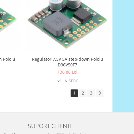
n Pololu
Regulator 7.5V 5A step-down Pololu
D36V50F7
136,88 Lei
IN STOC
1
2
3
SUPORT CLIENTI