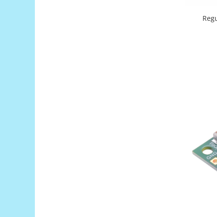
Generale
LED
Regu
Microcontrollere AVR
PCB - Placute Circuit
Rezistoare
Creion 3D 3Doodler
Imprimante 3D
Imprimante 3D
3Doodler
Componente
Componente
Componente E3D
Filament Premium ABS 1.75 mm
Filament Premium ABS 3 mm
Filament Premium PLA 1.75 mm