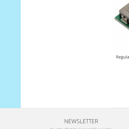
Platforme de dezvoltare
Arduino
Raspberry
.NET
Android
ARM
AVR
Regula
Espruino
Feather
Flora
FPGA
Intel
Latte Panda
Micro:bit
NEWSLETTER
Nvidia