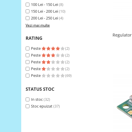
100 Lei - 150 Lei
(8)
RS-485
150 Lei - 200 Lei
(10)
RTC
200 Lei - 250 Lei
(4)
Vezi mai multe
Telecomenzi
Regulator
Accesorii
RATING
Accesorii
Peste
(2)
Antene
Peste
(2)
Breadboard
Peste
(2)
Peste
(2)
Cabluri
Peste
(69)
Conectori
STATUS STOC
Cutii
Sticker
In stoc
(32)
Stoc epuizat
(37)
Componente
Butoane, Tastaturi
Condensatoare