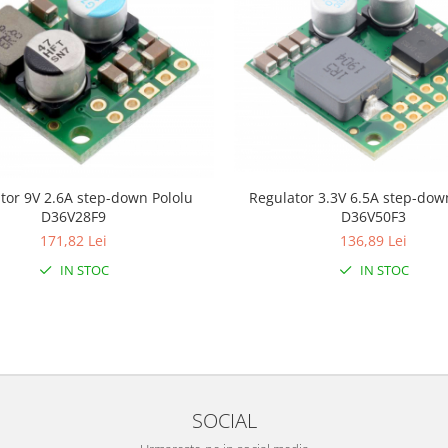
Regulator 3.3V 6.5A step-dow
tor 9V 2.6A step-down Pololu
D36V50F3
D36V28F9
136,89 Lei
171,82 Lei
IN STOC
IN STOC
SOCIAL