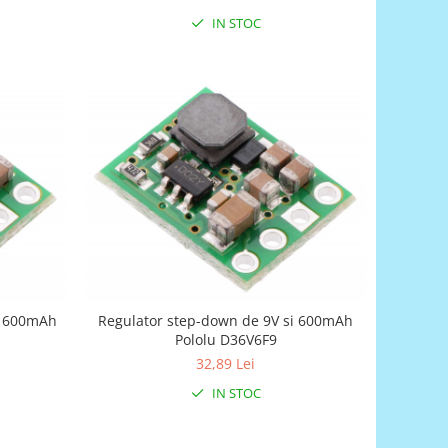
IN STOC
i 600mAh
Regulator step-down de 9V si 600mAh
Pololu D36V6F9
32,89 Lei
IN STOC