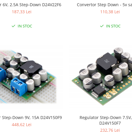
r 6V, 2.5A Step-Down D24V22F6
Convertor Step Down - 5v s
187,33 Lei
110,38 Lei
IN STOC
IN STOC
r Step-Down 9V, 15A D24V150F9
Regulator Step-Down 7.5V
D24V150F7
448,62 Lei
232,76 Lei