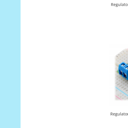
Filamente Speciale
Regulato
Prusa I3 DIY Kit
Carti
Pentru Incepatori
Kituri incepatori Arduino
Pentru Incepatori
Micro:bit
Junior Robotics
Carti
Junior Robotics
Lego Education
STEM Education
Ugears
Kit Fun
Regulato
Kit Roboti
Cadouri