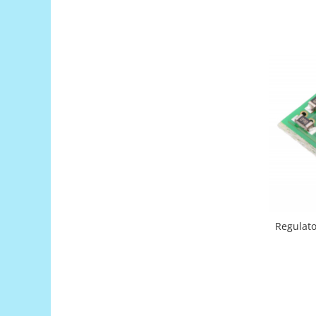
Puzzle mecanic Ugears
Organizator de chei Wunderkey
Constructor foto Mozabrick &
Qbrix
Puzzle lemn Cluebox
Jocuri de societate
Mecanice
3D Printer & CNC
Actuator
Altele
Driver
Regulator
Altele
DC
Servo
Stepper