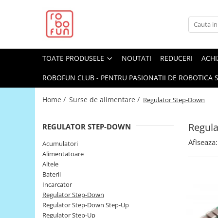
Toate Produsele
Arduino Original
TOATE PRODUSELE
NOUTATI
REDUCERI
ACHI
Arduino Compatibil
Raspberry PI
ROBOFUN CLUB - PENTRU PASIONATII DE ROBOTICA S
Raspberry PI
Home /
Surse de alimentare /
Regulator Step-Down
Alimentare
Racire
Regul
REGULATOR STEP-DOWN
Hat
Afiseaza:
Acumulatori
Accesorii
Alimentatoare
Altele
Audio
Baterii
Cabluri si Conectori
Incarcator
Regulator Step-Down
Camera
Regulator Step-Down Step-Up
Cutii
Regulator Step-Up