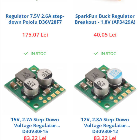
Micro Metal
Radio
Intel
Lumina
Surse de alimentare
Motoare
Regulator 7.5V 2.6A step-
SparkFun Buck Regulator
Releu
Latte Panda
Magnetic
down Pololu D36V28F7
Breakout - 1.8V (AP3429A)
Motor 25D
Motor 37D
RS-232
Micro:bit
PIR
175,07 Lei
40,05 Lei
Motoreductor plastic
RS-485
Nvidia
Radar
Stepper
IN STOC
IN STOC
RTC
Olinuxino
Sonar
Sub-Micro
Tamiya
Telecomenzi
Photon
Sunet
Roti si Senile
PIC
Tensiune
Rulmenti
Platforme de dezvoltare
Termocuple
Sasiu
Python
Video
Servomotoare
Teensy
Vreme
15V, 2.7A Step-Down
12V, 2.8A Step-Down
Suruburi, Piulite, Conectare
Thing
Voltage Regulator
Voltage Regulator
D30V30F15
D30V30F12
TI
83,22 Lei
83,22 Lei