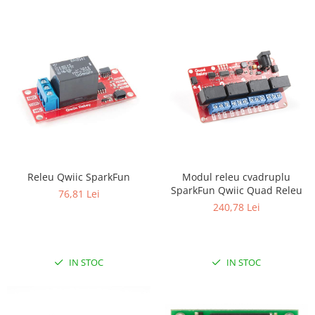
Releu Qwiic SparkFun
Modul releu cvadruplu
SparkFun Qwiic Quad Releu
76,81 Lei
240,78 Lei
IN STOC
IN STOC