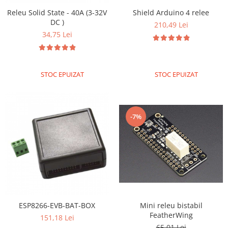
Releu Solid State - 40A (3-32V
Shield Arduino 4 relee
DC )
210,49 Lei
34,75 Lei
STOC EPUIZAT
STOC EPUIZAT
-7%
ESP8266-EVB-BAT-BOX
Mini releu bistabil
FeatherWing
151,18 Lei
65,01 Lei