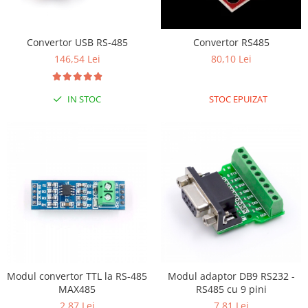
RS-232
Micro:bit
PIR
Motor 25D
Motor 37D
RS-485
Nvidia
Radar
Convertor USB RS-485
Convertor RS485
Motoreductor plastic
RTC
Olinuxino
Sonar
146,54 Lei
80,10 Lei
Stepper
Telecomenzi
Photon
Sunet
Sub-Micro
IN STOC
STOC EPUIZAT
PIC
Tensiune
Tamiya
Platforme de dezvoltare
Termocuple
Roti si Senile
Python
Video
Rulmenti
Teensy
Vreme
Sasiu
Thing
Servomotoare
TI
Suruburi, Piulite, Conectare
Modul convertor TTL la RS-485
Modul adaptor DB9 RS232 -
MAX485
RS485 cu 9 pini
2,87 Lei
7,81 Lei