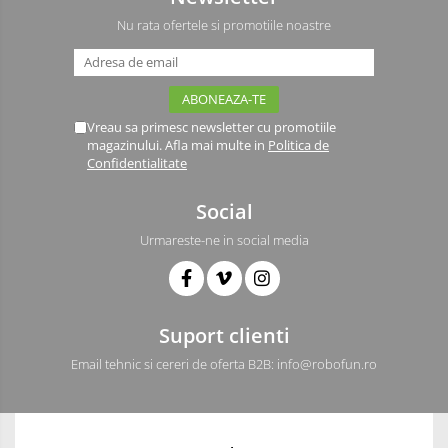
Driver
Nu rata ofertele si promotiile noastre
Altele
DC
Servo
Stepper
Vreau sa primesc newsletter cu promotiile
Encoder
magazinului. Afla mai multe in
Politica de
Confidentialitate
Mecanice
Motoare
Social
Micro Metal
Urmareste-ne in social media
Motoare
Motor 25D
Motor 37D
Suport clienti
Motoreductor plastic
Email tehnic si cereri de oferta B2B: info@robofun.ro
Stepper
Sub-Micro
Tamiya