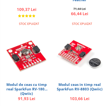
RS-485
Learning
Retrase
RTC
109,37 Lei
71,44 Lei
66,44 Lei
Shield
Telecomenzi
Unelte
Accesorii
STOC EPUIZAT
STOC EPUIZAT
si
Instrumente
Antene
Breadboard
Cabluri
Conectori
Cutii
Sticker
Butoane, Tastaturi
Condensatoare
Modul de ceas cu timp
Modul ceas in timp real
Generale
real SparkFun RV-1805
SparkFun RV-8803 (Qwiic)
(Qwiic)
LED
91,93 Lei
103,66 Lei
Microcontrollere AVR