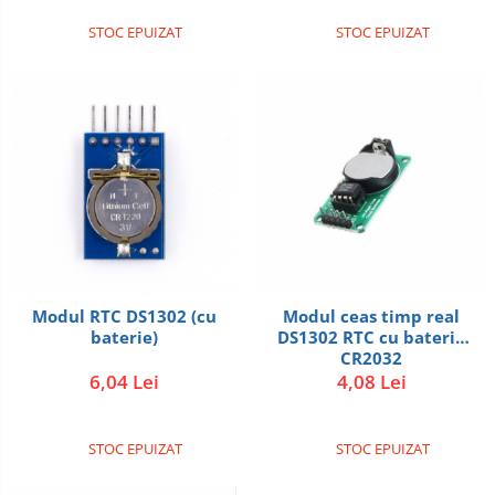
PCB - Placute Circuit
STOC EPUIZAT
STOC EPUIZAT
Rezistoare
Imprimante 3D
3Doodler
Componente
Componente
Componente E3D
Filament Premium ABS 1.75 mm
Filament Premium ABS 3 mm
Modul RTC DS1302 (cu
Modul ceas timp real
Filament Premium PLA 1.75 mm
baterie)
DS1302 RTC cu baterie
Filamente Speciale
CR2032
6,04 Lei
4,08 Lei
Prusa I3 DIY Kit
Kituri incepatori Arduino
STOC EPUIZAT
STOC EPUIZAT
Pentru Incepatori
Micro:bit