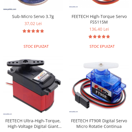
FEETECH High-Torque Servo
Sub-Micro Servo 3.7g
FS5115M
37,02 Lei
136,40 Lei
STOC EPUIZAT
STOC EPUIZAT
FEETECH FT90R Digital Servo
FEETECH Ultra-High-Torque,
Micro Rotatie Continua
High-Voltage Digital Giant
Servo FT5335M