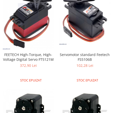
Servomotor standard Feetech
FEETECH High-Torque, High-
FS5106B
Voltage Digital Servo FT5121M
102,28 Lei
372,90 Lei
STOC EPUIZAT
STOC EPUIZAT