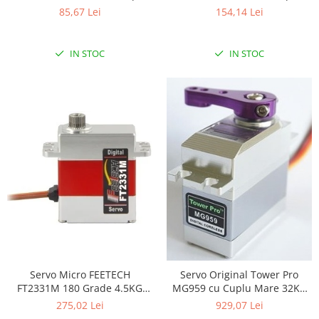
3.2KG
15KG Protectie la
85,67 Lei
154,14 Lei
Suprasarcina
IN STOC
IN STOC
Servo Micro FEETECH
Servo Original Tower Pro
FT2331M 180 Grade 4.5KG
MG959 cu Cuplu Mare 32KG
Carcasa din Aluminiu
pentru Aplicatii Fixed Wing
275,02 Lei
929,07 Lei