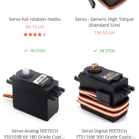
RS-232
Micro:bit
PIR
Motor 25D
Motor 37D
RS-485
Nvidia
Radar
Servo full rotation mediu
Servo - Generic High Torque
Motoreductor plastic
(Standard Size)
RTC
Olinuxino
Sonar
85,10 Lei
Stepper
156,53 Lei
Telecomenzi
Photon
Sunet
Sub-Micro
PIC
Tensiune
Tamiya
IN STOC
IN STOC
Platforme de dezvoltare
Termocuple
Roti si Senile
Python
Video
Rulmenti
Teensy
Vreme
Sasiu
Thing
Servomotoare
TI
Suruburi, Piulite, Conectare
Servo Analog FEETECH
Servo Digital FEETECH
FS5103B 6V 180 Grade Cuplu:
FT5116M 300 Grade Cuplu: